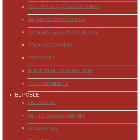
CONTRACTES, CONVENIS I AJUTS
INFORMACIÓ ECONÒMICA
OPINIONS DELS GRUPS POLÍTICS
ÒRGANS DE GOVERN
PROTOCOLS
RETIMENT DE COMPTES - PAM
TAULER D'ANUNCIS
EL POBLE
CIUTADANIA
ENTITATS CASSANENQUES
FESTES I FIRES