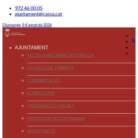
972 46 00 05
ajuntament@cassa.cat
Diumenge, 9 d'agost de 2026
AJUNTAMENT
ACCÉS A INFORMACIÓ PÚBLICA
CATÀLEG DE TRÀMITS
COMUNICACIÓ
EL MEU ESPAI
ORDENANCES FISCALS
PARTICIPACIÓ CIUTADANA
RECAPTACIÓ