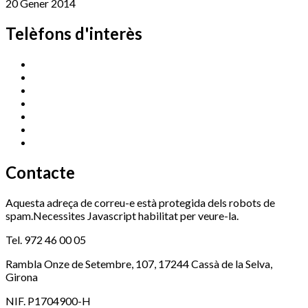
20 Gener 2014
Telèfons d'interès
Cassà Jove
669 166 000
Centre Cultural Sala Galà
972 462 820
Esports (zona esportiva)
972 461 527
Promoció Econòmica
972 462 821
Ràdio Cassà
972 463 777
Serveis Socials
972 460 851
Xaloc
972 900 235
Contacte
Aquesta adreça de correu-e està protegida dels robots de
spam.Necessites Javascript habilitat per veure-la.
Tel. 972 46 00 05
Rambla Onze de Setembre, 107, 17244 Cassà de la Selva,
Girona
NIF. P1704900-H