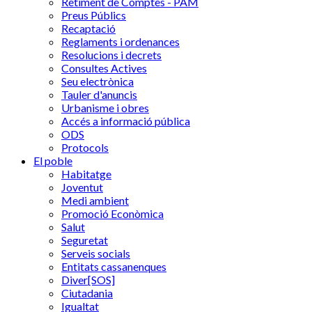
Retiment de Comptes - PAM
Preus Públics
Recaptació
Reglaments i ordenances
Resolucions i decrets
Consultes Actives
Seu electrònica
Tauler d'anuncis
Urbanisme i obres
Accés a informació pública
ODS
Protocols
El poble
Habitatge
Joventut
Medi ambient
Promoció Econòmica
Salut
Seguretat
Serveis socials
Entitats cassanenques
Diver[SOS]
Ciutadania
Igualtat