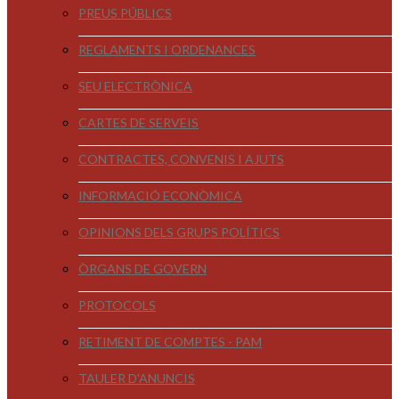
PREUS PÚBLICS
REGLAMENTS I ORDENANCES
SEU ELECTRÒNICA
CARTES DE SERVEIS
CONTRACTES, CONVENIS I AJUTS
INFORMACIÓ ECONÒMICA
OPINIONS DELS GRUPS POLÍTICS
ÒRGANS DE GOVERN
PROTOCOLS
RETIMENT DE COMPTES - PAM
TAULER D'ANUNCIS