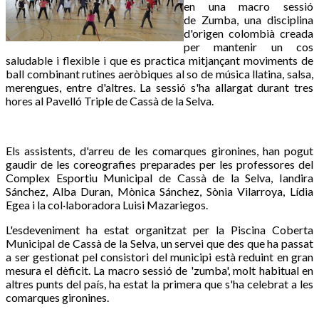
en una macro sessió
de Zumba, una disciplina
d'origen colombià creada
per mantenir un cos
saludable i flexible i que es practica mitjançant moviments de
ball combinant rutines aeròbiques al so de música llatina, salsa,
merengues, entre d'altres. La sessió s'ha allargat durant tres
hores al Pavelló Triple de Cassà de la Selva.
Els assistents, d'arreu de les comarques gironines, han pogut
gaudir de les coreografies preparades per les professores del
Complex Esportiu Municipal de Cassà de la Selva, Iandira
Sánchez, Alba Duran, Mònica Sánchez, Sònia Vilarroya, Lídia
Egea i la col·laboradora Luisi Mazariegos.
L'esdeveniment ha estat organitzat per la Piscina Coberta
Municipal de Cassà de la Selva, un servei que des que ha passat
a ser gestionat pel consistori del municipi està reduint en gran
mesura el dèficit. La macro sessió de 'zumba', molt habitual en
altres punts del país, ha estat la primera que s'ha celebrat a les
comarques gironines.