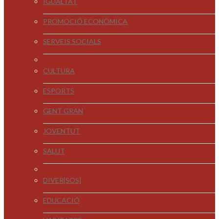
IGUALTAT
PROMOCIÓ ECONÒMICA
SERVEIS SOCIALS
CULTURA
ESPORTS
GENT GRAN
JOVENTUT
SALUT
DIVER[SOS]
EDUCACIÓ