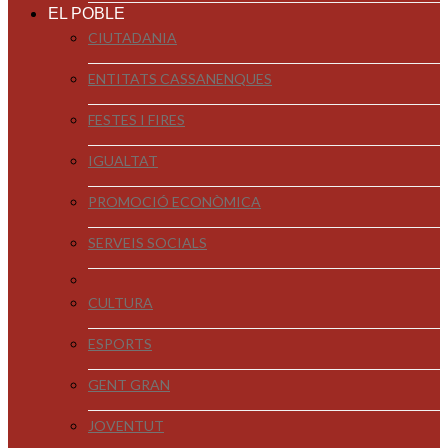
EL POBLE
CIUTADANIA
ENTITATS CASSANENQUES
FESTES I FIRES
IGUALTAT
PROMOCIÓ ECONÒMICA
SERVEIS SOCIALS
CULTURA
ESPORTS
GENT GRAN
JOVENTUT