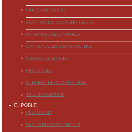
CARTES DE SERVEIS
CONTRACTES, CONVENIS I AJUTS
INFORMACIÓ ECONÒMICA
OPINIONS DELS GRUPS POLÍTICS
ÒRGANS DE GOVERN
PROTOCOLS
RETIMENT DE COMPTES - PAM
TAULER D'ANUNCIS
EL POBLE
CIUTADANIA
ENTITATS CASSANENQUES