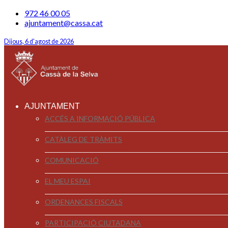
972 46 00 05
ajuntament@cassa.cat
Dijous, 6 d'agost de 2026
AJUNTAMENT
ACCÉS A INFORMACIÓ PÚBLICA
CATÀLEG DE TRÀMITS
COMUNICACIÓ
EL MEU ESPAI
ORDENANCES FISCALS
PARTICIPACIÓ CIUTADANA