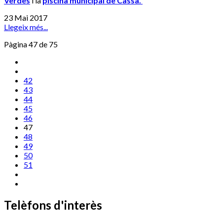
Verdes
i la
piscina municipal de Cassà.
23 Mai 2017
Llegeix més...
Pàgina 47 de 75
42
43
44
45
46
47
48
49
50
51
Telèfons d'interès