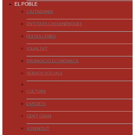
EL POBLE
CIUTADANIA
ENTITATS CASSANENQUES
FESTES I FIRES
IGUALTAT
PROMOCIÓ ECONÒMICA
SERVEIS SOCIALS
CULTURA
ESPORTS
GENT GRAN
JOVENTUT