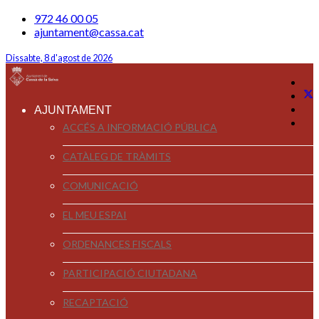
972 46 00 05
ajuntament@cassa.cat
Dissabte, 8 d'agost de 2026
AJUNTAMENT
ACCÉS A INFORMACIÓ PÚBLICA
CATÀLEG DE TRÀMITS
COMUNICACIÓ
EL MEU ESPAI
ORDENANCES FISCALS
PARTICIPACIÓ CIUTADANA
RECAPTACIÓ