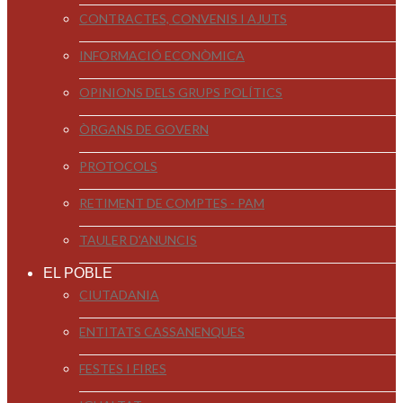
CONTRACTES, CONVENIS I AJUTS
INFORMACIÓ ECONÒMICA
OPINIONS DELS GRUPS POLÍTICS
ÒRGANS DE GOVERN
PROTOCOLS
RETIMENT DE COMPTES - PAM
TAULER D'ANUNCIS
EL POBLE
CIUTADANIA
ENTITATS CASSANENQUES
FESTES I FIRES