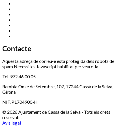
Cassà Jove
669 166 000
Centre Cultural Sala Galà
972 462 820
Esports (zona esportiva)
972 461 527
Promoció Econòmica
972 462 821
Ràdio Cassà
972 463 777
Serveis Socials
972 460 851
Xaloc
972 900 235
Contacte
Aquesta adreça de correu-e està protegida dels robots de
spam.Necessites Javascript habilitat per veure-la.
Tel. 972 46 00 05
Rambla Onze de Setembre, 107, 17244 Cassà de la Selva,
Girona
NIF. P1704900-H
© 2026 Ajuntament de Cassà de la Selva - Tots els drets
reservats.
Avis legal