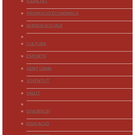
IGUALTAT
PROMOCIÓ ECONÒMICA
SERVEIS SOCIALS
CULTURA
ESPORTS
GENT GRAN
JOVENTUT
SALUT
DIVER[SOS]
EDUCACIÓ