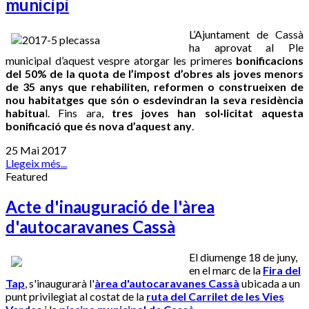
municipi
L’Ajuntament de Cassà
ha aprovat al Ple
municipal d’aquest vespre atorgar les primeres
bonificacions
del 50% de la quota de l’impost d’obres als joves menors
de 35 anys que rehabiliten, reformen o construeixen de
nou habitatges que són o esdevindran la seva residència
habitua
l. Fins ara,
tres joves han sol·licitat aquesta
bonificació que és nova d’aquest any
.
25 Mai 2017
Llegeix més...
Featured
Acte d'inauguració de l'àrea
d'autocaravanes Cassà
El diumenge 18 de juny,
en el marc de la
Fira del
Tap
, s'inaugurarà l'
àrea d'autocaravanes Cassà
ubicada a un
punt privilegiat al costat de la
ruta del Carrilet de les Vies