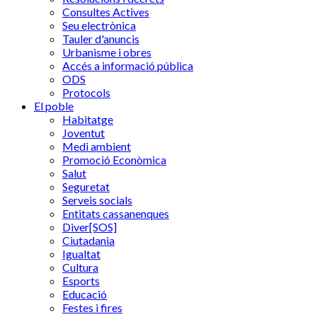
Consultes Actives
Seu electrònica
Tauler d'anuncis
Urbanisme i obres
Accés a informació pública
ODS
Protocols
El poble
Habitatge
Joventut
Medi ambient
Promoció Econòmica
Salut
Seguretat
Serveis socials
Entitats cassanenques
Diver[SOS]
Ciutadania
Igualtat
Cultura
Esports
Educació
Festes i fires