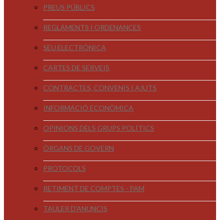
PREUS PÚBLICS
REGLAMENTS I ORDENANCES
SEU ELECTRÒNICA
CARTES DE SERVEIS
CONTRACTES, CONVENIS I AJUTS
INFORMACIÓ ECONÒMICA
OPINIONS DELS GRUPS POLÍTICS
ÒRGANS DE GOVERN
PROTOCOLS
RETIMENT DE COMPTES - PAM
TAULER D'ANUNCIS