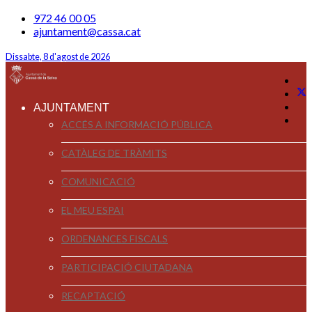
972 46 00 05
ajuntament@cassa.cat
Dissabte, 8 d'agost de 2026
AJUNTAMENT
ACCÉS A INFORMACIÓ PÚBLICA
CATÀLEG DE TRÀMITS
COMUNICACIÓ
EL MEU ESPAI
ORDENANCES FISCALS
PARTICIPACIÓ CIUTADANA
RECAPTACIÓ