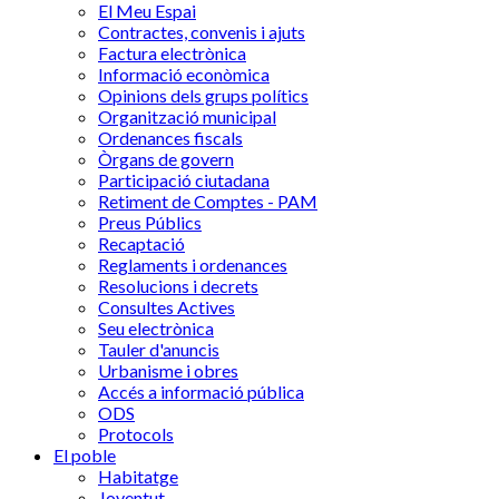
El Meu Espai
Contractes, convenis i ajuts
Factura electrònica
Informació econòmica
Opinions dels grups polítics
Organització municipal
Ordenances fiscals
Òrgans de govern
Participació ciutadana
Retiment de Comptes - PAM
Preus Públics
Recaptació
Reglaments i ordenances
Resolucions i decrets
Consultes Actives
Seu electrònica
Tauler d'anuncis
Urbanisme i obres
Accés a informació pública
ODS
Protocols
El poble
Habitatge
Joventut