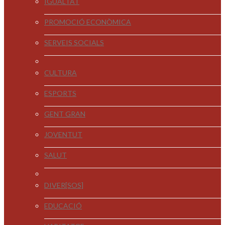
IGUALTAT
PROMOCIÓ ECONÒMICA
SERVEIS SOCIALS
CULTURA
ESPORTS
GENT GRAN
JOVENTUT
SALUT
DIVER[SOS]
EDUCACIÓ