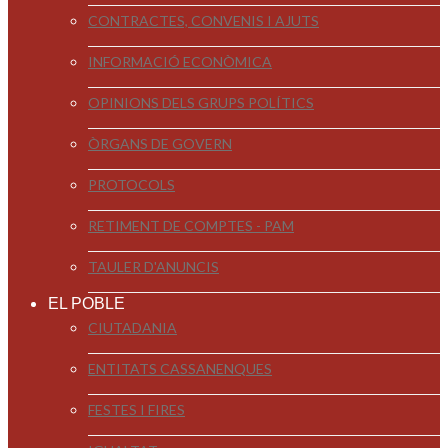
CONTRACTES, CONVENIS I AJUTS
INFORMACIÓ ECONÒMICA
OPINIONS DELS GRUPS POLÍTICS
ÒRGANS DE GOVERN
PROTOCOLS
RETIMENT DE COMPTES - PAM
TAULER D'ANUNCIS
EL POBLE
CIUTADANIA
ENTITATS CASSANENQUES
FESTES I FIRES