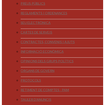
PREUS PÚBLICS
REGLAMENTS I ORDENANCES
SEU ELECTRÒNICA
CARTES DE SERVEIS
CONTRACTES, CONVENIS I AJUTS
INFORMACIÓ ECONÒMICA
OPINIONS DELS GRUPS POLÍTICS
ÒRGANS DE GOVERN
PROTOCOLS
RETIMENT DE COMPTES - PAM
TAULER D'ANUNCIS