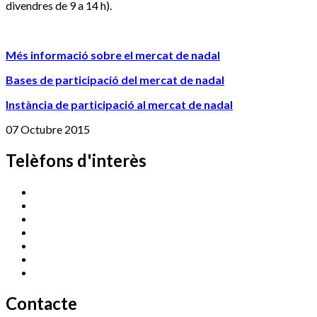
divendres de 9 a 14 h).
Més informació sobre el mercat de nadal
Bases de participació del mercat de nadal
Instància de participació al mercat de nadal
07 Octubre 2015
Telèfons d'interès
Cassà Jove
669 166 000
Centre Cultural Sala Galà
972 462 820
Esports (zona esportiva)
972 461 527
Promoció Econòmica
972 462 821
Ràdio Cassà
972 463 777
Serveis Socials
972 460 851
Xaloc
972 900 235
Contacte