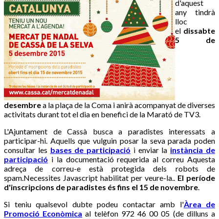
d'aquest
any tindrà
lloc
el
dissabte
5 de
desembre
a la plaça de la Coma i anirà acompanyat de diverses
activitats durant tot el dia en benefici de la Marató de TV3.
L'Ajuntament de Cassà busca a paradistes interessats a
participar-hi. Aquells que vulguin posar la seva parada poden
consultar les
bases de participació
i enviar la
instància de
participació
i la documentació requerida al correu
Aquesta
adreça de correu-e està protegida dels robots de
spam.Necessites Javascript habilitat per veure-la.
.
El període
d'inscripcions de paradistes és fins el 15 de novembre
.
Si teniu qualsevol dubte podeu contactar amb l'
Àrea de
Promoció Econòmica
al telèfon 972 46 00 05 (de dilluns a