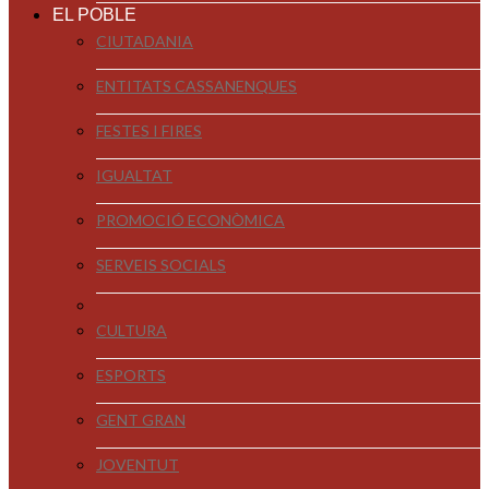
EL POBLE
CIUTADANIA
ENTITATS CASSANENQUES
FESTES I FIRES
IGUALTAT
PROMOCIÓ ECONÒMICA
SERVEIS SOCIALS
CULTURA
ESPORTS
GENT GRAN
JOVENTUT