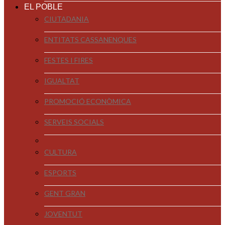
EL POBLE
CIUTADANIA
ENTITATS CASSANENQUES
FESTES I FIRES
IGUALTAT
PROMOCIÓ ECONÒMICA
SERVEIS SOCIALS
CULTURA
ESPORTS
GENT GRAN
JOVENTUT