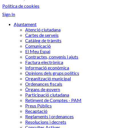
Política de cookies
Sign In
Ajuntament
Atenció ciutadana
Cartes de serveis
Catàleg de tràmits
Comunicació
El Meu Espai
Contractes, convenis i ajuts
Factura electrònica
Informació econòmica
Opinions dels grups polítics
Organització municipal
Ordenances fiscals
Òrgans de govern
Participació ciutadana
Retiment de Comptes - PAM
Preus Públics
Recaptació
Reglaments i ordenances
Resolucions i decrets
Consultes Actives