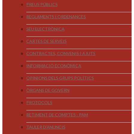
PREUS PÚBLICS
REGLAMENTS I ORDENANCES
SEU ELECTRÒNICA
CARTES DE SERVEIS
CONTRACTES, CONVENIS I AJUTS
INFORMACIÓ ECONÒMICA
OPINIONS DELS GRUPS POLÍTICS
ÒRGANS DE GOVERN
PROTOCOLS
RETIMENT DE COMPTES - PAM
TAULER D'ANUNCIS