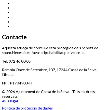
Centre Cultural Sala Galà
972 462 820
Esports (zona esportiva)
972 461 527
Promoció Econòmica
972 462 821
Ràdio Cassà
972 463 777
Serveis Socials
972 460 851
Xaloc
972 900 235
Contacte
Aquesta adreça de correu-e està protegida dels robots de
spam.Necessites Javascript habilitat per veure-la.
Tel. 972 46 00 05
Rambla Onze de Setembre, 107, 17244 Cassà de la Selva,
Girona
NIF. P1704900-H
© 2026 Ajuntament de Cassà de la Selva - Tots els drets
reservats.
Avis legal
Política de protecció de dades