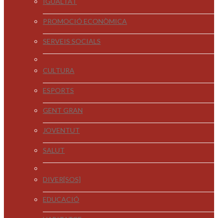
IGUALTAT
PROMOCIÓ ECONÒMICA
SERVEIS SOCIALS
CULTURA
ESPORTS
GENT GRAN
JOVENTUT
SALUT
DIVER[SOS]
EDUCACIÓ