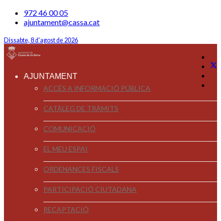
972 46 00 05
ajuntament@cassa.cat
Dissabte, 8 d'agost de 2026
AJUNTAMENT
ACCÉS A INFORMACIÓ PÚBLICA
CATÀLEG DE TRÀMITS
COMUNICACIÓ
EL MEU ESPAI
ORDENANCES FISCALS
PARTICIPACIÓ CIUTADANA
RECAPTACIÓ