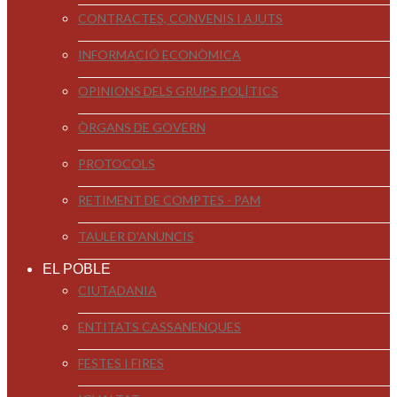
CONTRACTES, CONVENIS I AJUTS
INFORMACIÓ ECONÒMICA
OPINIONS DELS GRUPS POLÍTICS
ÒRGANS DE GOVERN
PROTOCOLS
RETIMENT DE COMPTES - PAM
TAULER D'ANUNCIS
EL POBLE
CIUTADANIA
ENTITATS CASSANENQUES
FESTES I FIRES