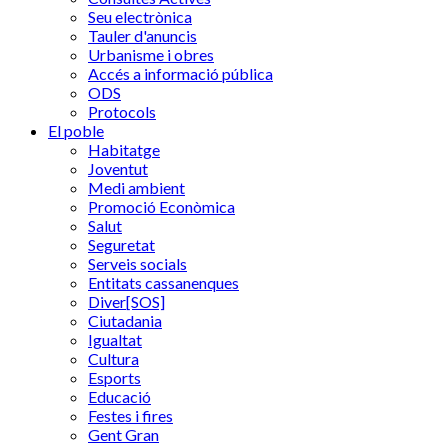
Seu electrònica
Tauler d'anuncis
Urbanisme i obres
Accés a informació pública
ODS
Protocols
El poble
Habitatge
Joventut
Medi ambient
Promoció Econòmica
Salut
Seguretat
Serveis socials
Entitats cassanenques
Diver[SOS]
Ciutadania
Igualtat
Cultura
Esports
Educació
Festes i fires
Gent Gran