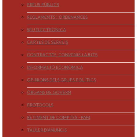
PREUS PÚBLICS
REGLAMENTS I ORDENANCES
SEU ELECTRÒNICA
CARTES DE SERVEIS
CONTRACTES, CONVENIS I AJUTS
INFORMACIÓ ECONÒMICA
OPINIONS DELS GRUPS POLÍTICS
ÒRGANS DE GOVERN
PROTOCOLS
RETIMENT DE COMPTES - PAM
TAULER D'ANUNCIS