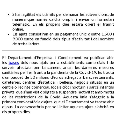
S’han agilitat els tràmits per demanar les subvencions, de
manera que només caldrà omplir i enviar un formulari
telemàtic. En els propers dies estarà obert el tràmit
online.
Els ajuts consistiran en un pagament únic d’entre 1.500 i
9.000 euros en funció dels tipus d’activitat i del nombre
de treballadors
El Departament d’Empresa i Coneixement va publicar ahir
les
bases
dels nous ajuts per a establiments comercials i de
serveis afectats per tancament arran les darreres mesures
sanitàries per fer front a la pandèmia de la Covid-19. Es tracta
d’un paquet de 50 milions d’euros adreçat a bars, restaurants,
cafeteries, centres d’estètica i bellesa, negocis situats en un
centre o recinte comercial, locals d’oci nocturn i parcs infantils
privats, que s’han vist obligats a suspendre l’activitat amb motiu
de les restriccions de la Covid. Aquesta línia s’afegeix a la
primera convocatòria d’ajuts, que el Departament va tancar ahir
dijous. La convocatòria per sol·licitar aquests ajuts s'obrirà en
els propers dies.