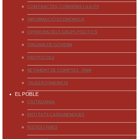
CONTRACTES, CONVENIS I AJUTS
INFORMACIÓ ECONÒMICA
OPINIONS DELS GRUPS POLÍTICS
ÒRGANS DE GOVERN
PROTOCOLS
RETIMENT DE COMPTES - PAM
TAULER D'ANUNCIS
EL POBLE
CIUTADANIA
ENTITATS CASSANENQUES
FESTES I FIRES