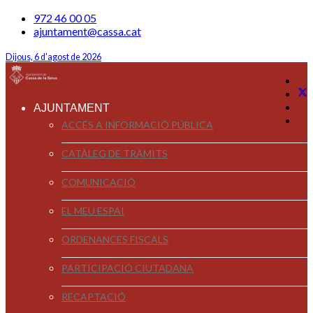
972 46 00 05
ajuntament@cassa.cat
Dijous, 6 d'agost de 2026
AJUNTAMENT
ACCÉS A INFORMACIÓ PÚBLICA
CATÀLEG DE TRÀMITS
COMUNICACIÓ
EL MEU ESPAI
ORDENANCES FISCALS
PARTICIPACIÓ CIUTADANA
RECAPTACIÓ