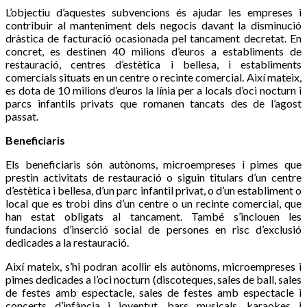
L’objectiu d’aquestes subvencions és ajudar les empreses i
contribuir al manteniment dels negocis davant la disminució
dràstica de facturació ocasionada pel tancament decretat. En
concret, es destinen 40 milions d’euros a establiments de
restauració, centres d’estètica i bellesa, i establiments
comercials situats en un centre o recinte comercial. Així mateix,
es dota de 10 milions d’euros la línia per a locals d’oci nocturn i
parcs infantils privats que romanen tancats des de l’agost
passat.
Beneficiaris
Els beneficiaris són autònoms, microempreses i pimes que
prestin activitats de restauració o siguin titulars d’un centre
d’estètica i bellesa, d’un parc infantil privat, o d’un establiment o
local que es trobi dins d’un centre o un recinte comercial, que
han estat obligats al tancament. També s’inclouen les
fundacions d’inserció social de persones en risc d’exclusió
dedicades a la restauració.
Així mateix, s’hi podran acollir els autònoms, microempreses i
pimes dedicades a l’oci nocturn (discoteques, sales de ball, sales
de festes amb espectacle, sales de festes amb espectacle i
concerts d’infància i joventut, bars musicals, karaokes i