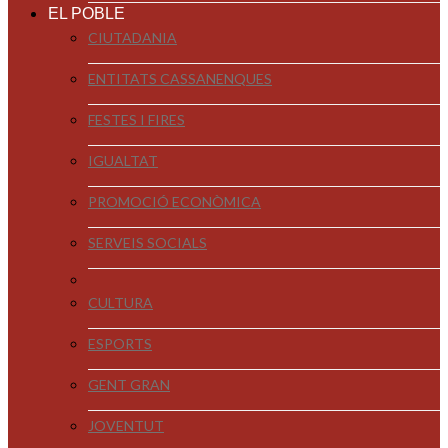
EL POBLE
CIUTADANIA
ENTITATS CASSANENQUES
FESTES I FIRES
IGUALTAT
PROMOCIÓ ECONÒMICA
SERVEIS SOCIALS
CULTURA
ESPORTS
GENT GRAN
JOVENTUT