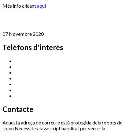
Més info clicant
aquí
07 Novembre 2020
Telèfons d'interès
Cassà Jove
669 166 000
Centre Cultural Sala Galà
972 462 820
Esports (zona esportiva)
972 461 527
Promoció Econòmica
972 462 821
Ràdio Cassà
972 463 777
Serveis Socials
972 460 851
Xaloc
972 900 235
Contacte
Aquesta adreça de correu-e està protegida dels robots de
spam.Necessites Javascript habilitat per veure-la.