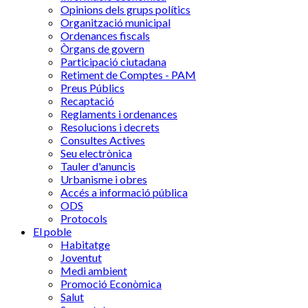
Opinions dels grups polítics
Organització municipal
Ordenances fiscals
Òrgans de govern
Participació ciutadana
Retiment de Comptes - PAM
Preus Públics
Recaptació
Reglaments i ordenances
Resolucions i decrets
Consultes Actives
Seu electrònica
Tauler d'anuncis
Urbanisme i obres
Accés a informació pública
ODS
Protocols
El poble
Habitatge
Joventut
Medi ambient
Promoció Econòmica
Salut