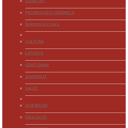
IGUALTAT
PROMOCIÓ ECONÒMICA
SERVEIS SOCIALS
CULTURA
ESPORTS
GENT GRAN
JOVENTUT
SALUT
DIVER[SOS]
EDUCACIÓ