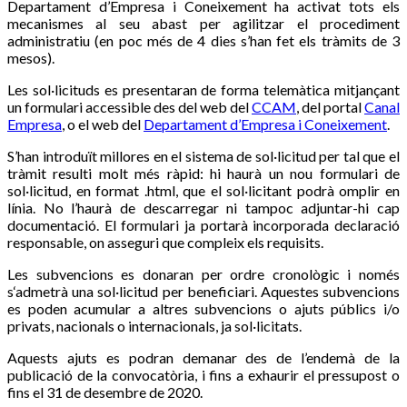
Departament d’Empresa i Coneixement ha activat tots els
mecanismes al seu abast per agilitzar el procediment
administratiu (en poc més de 4 dies s’han fet els tràmits de 3
mesos).
Les sol·licituds es presentaran de forma telemàtica mitjançant
un formulari accessible des del web del
CCAM
, del portal
Canal
Empresa
, o el web del
Departament d’Empresa i Coneixement
.
S’han introduït millores en el sistema de sol·licitud per tal que el
tràmit resulti molt més ràpid: hi haurà un nou formulari de
sol·licitud, en format .html, que el sol·licitant podrà omplir en
línia. No l’haurà de descarregar ni tampoc adjuntar-hi cap
documentació. El formulari ja portarà incorporada declaració
responsable, on asseguri que compleix els requisits.
Les subvencions es donaran per ordre cronològic i només
s‘admetrà una sol·licitud per beneficiari. Aquestes subvencions
es poden acumular a altres subvencions o ajuts públics i/o
privats, nacionals o internacionals, ja sol·licitats.
Aquests ajuts es podran demanar des de l’endemà de la
publicació de la convocatòria, i fins a exhaurir el pressupost o
fins el 31 de desembre de 2020.