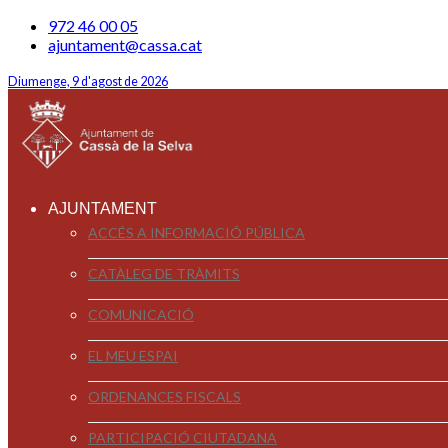
972 46 00 05
ajuntament@cassa.cat
Diumenge, 9 d'agost de 2026
AJUNTAMENT
ACCÉS A INFORMACIÓ PÚBLICA
CATÀLEG DE TRÀMITS
COMUNICACIÓ
EL MEU ESPAI
ORDENANCES FISCALS
PARTICIPACIÓ CIUTADANA