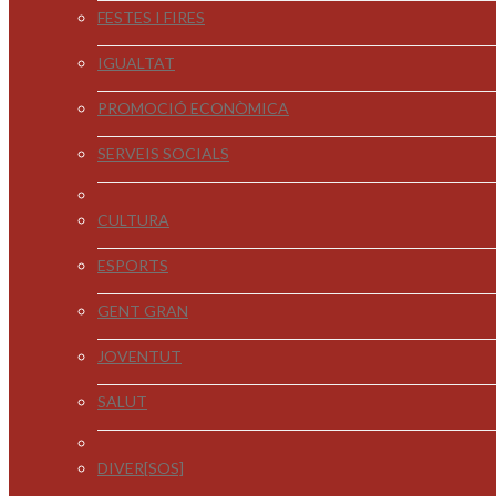
FESTES I FIRES
IGUALTAT
PROMOCIÓ ECONÒMICA
SERVEIS SOCIALS
CULTURA
ESPORTS
GENT GRAN
JOVENTUT
SALUT
DIVER[SOS]