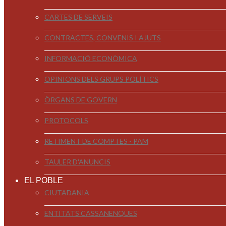
CARTES DE SERVEIS
CONTRACTES, CONVENIS I AJUTS
INFORMACIÓ ECONÒMICA
OPINIONS DELS GRUPS POLÍTICS
ÒRGANS DE GOVERN
PROTOCOLS
RETIMENT DE COMPTES - PAM
TAULER D'ANUNCIS
EL POBLE
CIUTADANIA
ENTITATS CASSANENQUES