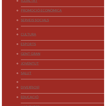
IGUALTAT
PROMOCIÓ ECONÒMICA
SERVEIS SOCIALS
CULTURA
ESPORTS
GENT GRAN
JOVENTUT
SALUT
DIVER[SOS]
EDUCACIÓ