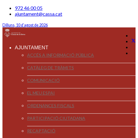
972 46 00 05
ajuntament@cassa.cat
Dilluns, 10 d'agost de 2026
AJUNTAMENT
ACCÉS A INFORMACIÓ PÚBLICA
CATÀLEG DE TRÀMITS
COMUNICACIÓ
EL MEU ESPAI
ORDENANCES FISCALS
PARTICIPACIÓ CIUTADANA
RECAPTACIÓ