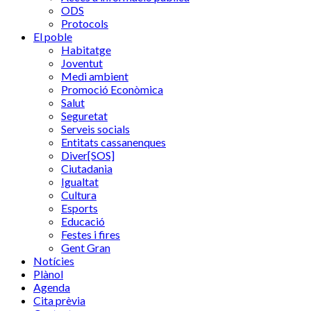
ODS
Protocols
El poble
Habitatge
Joventut
Medi ambient
Promoció Econòmica
Salut
Seguretat
Serveis socials
Entitats cassanenques
Diver[SOS]
Ciutadania
Igualtat
Cultura
Esports
Educació
Festes i fires
Gent Gran
Notícies
Plànol
Agenda
Cita prèvia