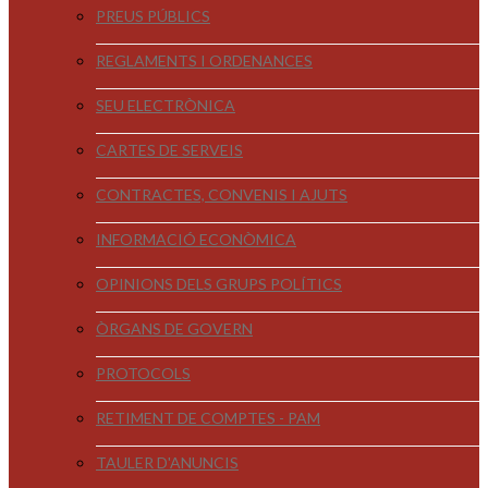
PREUS PÚBLICS
REGLAMENTS I ORDENANCES
SEU ELECTRÒNICA
CARTES DE SERVEIS
CONTRACTES, CONVENIS I AJUTS
INFORMACIÓ ECONÒMICA
OPINIONS DELS GRUPS POLÍTICS
ÒRGANS DE GOVERN
PROTOCOLS
RETIMENT DE COMPTES - PAM
TAULER D'ANUNCIS