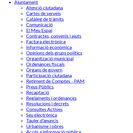
Ajuntament
Atenció ciutadana
Cartes de serveis
Catàleg de tràmits
Comunicació
El Meu Espai
Contractes, convenis i ajuts
Factura electrònica
Informació econòmica
Opinions dels grups polítics
Organització municipal
Ordenances fiscals
Òrgans de govern
Participació ciutadana
Retiment de Comptes - PAM
Preus Públics
Recaptació
Reglaments i ordenances
Resolucions i decrets
Consultes Actives
Seu electrònica
Tauler d'anuncis
Urbanisme i obres
Accés a informació pública