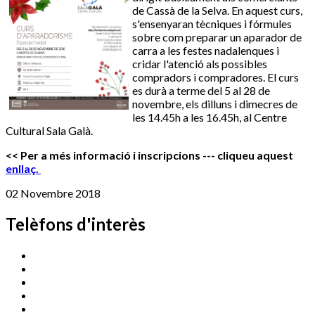
de Cassà de la Selva. En aquest curs,
s'ensenyaran tècniques i fórmules
sobre com preparar un aparador de
carra a les festes nadalenques i
cridar l'atenció als possibles
compradors i compradores. El curs
es durà a terme del 5 al 28 de
novembre, els dilluns i dimecres de
les 14.45h a les 16.45h, al Centre
Cultural Sala Galà.
<< Per a més informació i inscripcions --- cliqueu aquest
enllaç.
02 Novembre 2018
Telèfons d'interès
Cassà Jove
669 166 000
Centre Cultural Sala Galà
972 462 820
Esports (zona esportiva)
972 461 527
Promoció Econòmica
972 462 821
Ràdio Cassà
972 463 777