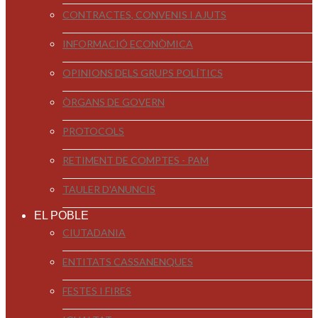
CONTRACTES, CONVENIS I AJUTS
INFORMACIÓ ECONÒMICA
OPINIONS DELS GRUPS POLÍTICS
ÒRGANS DE GOVERN
PROTOCOLS
RETIMENT DE COMPTES - PAM
TAULER D'ANUNCIS
EL POBLE
CIUTADANIA
ENTITATS CASSANENQUES
FESTES I FIRES