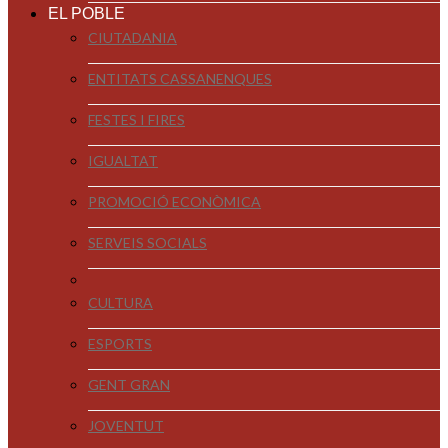
EL POBLE
CIUTADANIA
ENTITATS CASSANENQUES
FESTES I FIRES
IGUALTAT
PROMOCIÓ ECONÒMICA
SERVEIS SOCIALS
CULTURA
ESPORTS
GENT GRAN
JOVENTUT