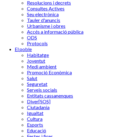
Resolucions i decrets
Consultes Actives
Seu electrònica
Tauler d'anuncis
Urbanisme i obres
Accés a informació pública
ODS
Protocols
El poble
Habitatge
Joventut
Medi ambient
Promoció Econòmica
Salut
Seguretat
Serveis socials
Entitats cassanenques
Diver[SOS]
Ciutadania
Igualtat
Cultura
Esports
Educació
Festes i fires