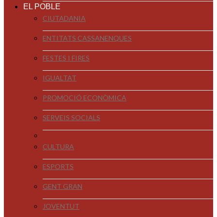
EL POBLE
CIUTADANIA
ENTITATS CASSANENQUES
FESTES I FIRES
IGUALTAT
PROMOCIÓ ECONÒMICA
SERVEIS SOCIALS
CULTURA
ESPORTS
GENT GRAN
JOVENTUT