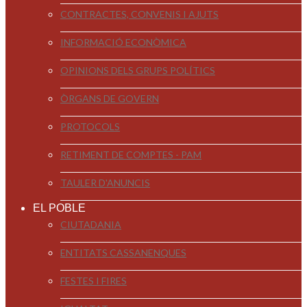
CONTRACTES, CONVENIS I AJUTS
INFORMACIÓ ECONÒMICA
OPINIONS DELS GRUPS POLÍTICS
ÒRGANS DE GOVERN
PROTOCOLS
RETIMENT DE COMPTES - PAM
TAULER D'ANUNCIS
EL POBLE
CIUTADANIA
ENTITATS CASSANENQUES
FESTES I FIRES