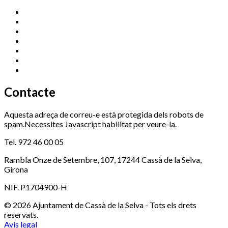
Cassà Jove
669 166 000
Centre Cultural Sala Galà
972 462 820
Esports (zona esportiva)
972 461 527
Promoció Econòmica
972 462 821
Ràdio Cassà
972 463 777
Serveis Socials
972 460 851
Xaloc
972 900 235
Contacte
Aquesta adreça de correu-e està protegida dels robots de
spam.Necessites Javascript habilitat per veure-la.
Tel. 972 46 00 05
Rambla Onze de Setembre, 107, 17244 Cassà de la Selva,
Girona
NIF. P1704900-H
© 2026 Ajuntament de Cassà de la Selva - Tots els drets
reservats.
Avis legal