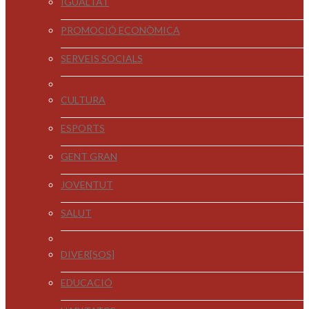
IGUALTAT
PROMOCIÓ ECONÒMICA
SERVEIS SOCIALS
CULTURA
ESPORTS
GENT GRAN
JOVENTUT
SALUT
DIVER[SOS]
EDUCACIÓ