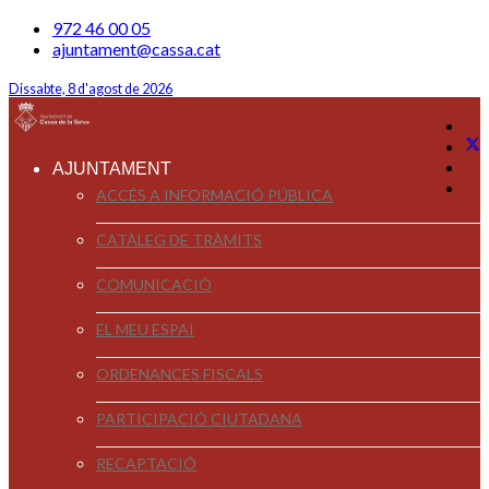
972 46 00 05
ajuntament@cassa.cat
Dissabte, 8 d'agost de 2026
AJUNTAMENT
ACCÉS A INFORMACIÓ PÚBLICA
CATÀLEG DE TRÀMITS
COMUNICACIÓ
EL MEU ESPAI
ORDENANCES FISCALS
PARTICIPACIÓ CIUTADANA
RECAPTACIÓ