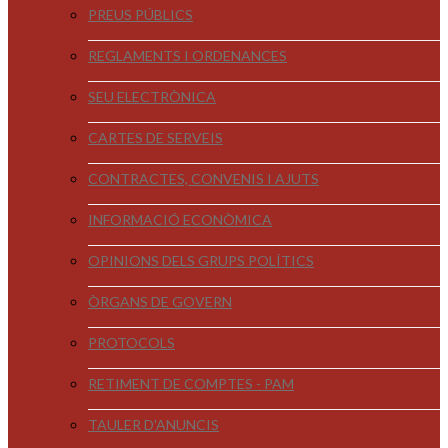
PREUS PÚBLICS
REGLAMENTS I ORDENANCES
SEU ELECTRÒNICA
CARTES DE SERVEIS
CONTRACTES, CONVENIS I AJUTS
INFORMACIÓ ECONÒMICA
OPINIONS DELS GRUPS POLÍTICS
ÒRGANS DE GOVERN
PROTOCOLS
RETIMENT DE COMPTES - PAM
TAULER D'ANUNCIS