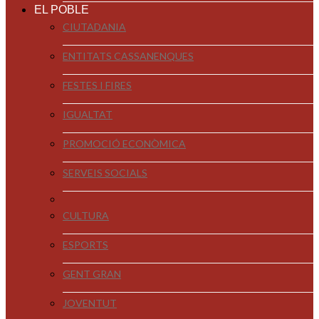
EL POBLE
CIUTADANIA
ENTITATS CASSANENQUES
FESTES I FIRES
IGUALTAT
PROMOCIÓ ECONÒMICA
SERVEIS SOCIALS
CULTURA
ESPORTS
GENT GRAN
JOVENTUT