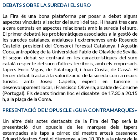
DEBATS SOBRE LA SUREDA I EL SURO
La Fira és una bona plataforma per posar a debat alguns
aspectes vinculats al sector del suro i del tap. Hi haurà tres cara
a cara centrats en aspectes relacionats amb la sureda i el suro.
El primer debatrà les problemàtiques associades a la gestió de
les suredes catalanes, andaluses i extremenyes amb Rosendo
Castelló, president del Consorci Forestal Catalunya, i Agustín
Coca, antropòleg de la Universidad Pablo de Olavide de Sevilla.
El segon debat se centrarà en les característiques del suro
català respecte del suro d’altres territoris, amb els empresaris
tapers Enric Vigas, de Palafrugell, i Joan Costa, de Cassà. El
tercer debat tractarà la valorització de la sureda com a recurs
turístic amb Josep Capellà, expert en turisme i
desenvolupament local, i Francisco Oliveira, alcalde de Coruche
(Portugal). Els debats tindran lloc el dissabte, de 17.30 a 20.15
h, a la plaça de la Coma.
PRESENTACIÓ DE L’OPUSCLE «GUIA CONTRAMARQUES»
Un altre dels actes destacats de la Fira del Tap serà la
presentació d’un opuscle de les marques dels tapers
estampades als taps a càrrec del mestre artesà cassanenc
Eduard Mestres. Serà el diumenge, a les 18.30 h, a la plaça de la