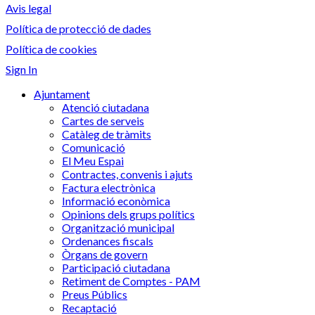
Avis legal
Política de protecció de dades
Política de cookies
Sign In
Ajuntament
Atenció ciutadana
Cartes de serveis
Catàleg de tràmits
Comunicació
El Meu Espai
Contractes, convenis i ajuts
Factura electrònica
Informació econòmica
Opinions dels grups polítics
Organització municipal
Ordenances fiscals
Òrgans de govern
Participació ciutadana
Retiment de Comptes - PAM
Preus Públics
Recaptació