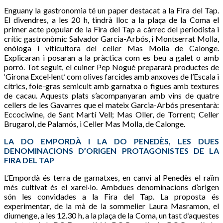
Enguany la gastronomia té un paper destacat a la Fira del Tap.
El divendres, a les 20 h, tindrà lloc a la plaça de la Coma el
primer acte popular de la Fira del Tap a càrrec del periodista i
crític gastronòmic Salvador Garcia-Arbós, i Montserrat Molla,
enòloga i viticultora del celler Mas Molla de Calonge.
Explicaran i posaran a la pràctica com es beu a galet o amb
porró. Tot seguit, el cuiner Pep Nogué prepararà productes de
‘Girona Excel·lent’ com olives farcides amb anxoves de l’Escala i
cítrics, foie-gras semicuit amb garnatxa o figues amb textures
de cacau. Aquests plats s’acompanyaran amb vins de quatre
cellers de les Gavarres que el mateix Garcia-Arbós presentarà:
Eccociwine, de Sant Martí Vell; Mas Oller, de Torrent; Celler
Brugarol, de Palamós, i Celler Mas Molla, de Calonge.
LA DO EMPORDÀ I LA DO PENEDÈS, LES DUES
DENOMINACIONS D’ORIGEN PROTAGONISTES DE LA
FIRA DEL TAP
L’Empordà és terra de garnatxes, en canvi al Penedès el raïm
més cultivat és el xarel·lo. Ambdues denominacions d’origen
són les convidades a la Fira del Tap. La proposta és
experimentar, de la mà de la sommelier Laura Masramon, el
diumenge, a les 12.30 h, a la plaça de la Coma, un tast d’aquestes