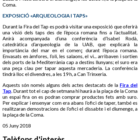
Coma.
EXPOSICIÓ «ARQUEOLOGIA I TAPS»
Durant la Fira del Tap es podrà visitar una exposició que oferirà
una visió dels taps des de l’època romana fins a l’actualitat.
Anirà acompanyada d’una conferència d’Isabel Rodà,
catedràtica d’arqueologia de la UAB, que explicarà la
importància del mar en el comerç durant l’època romana.
Envasats en àmfores, l’oli, les salaons, el vi... arribaven i sortien
dels ports de la Mediterrània cap a destins llunyans; el suro era
una peça clau per tapar aquesta mercaderia. La conferència
tindrà lloc el divendres, a les 19 h, a Can Trinxeria.
Aquests són només alguns dels actes destacats de la
Fira del
Tap
. Durant tot el cap de setmana hi haurà a la plaça de la Coma
un espai fira on es podran comprar productes fets amb suro.
Per explicar i ensenyar com era abans l’ofici de taper, també es
realitzaran demostracions de l’ofici el dissabte i el diumenge, a
la plaça de la Coma.
05 Juny 2018
Telèfons d'interès