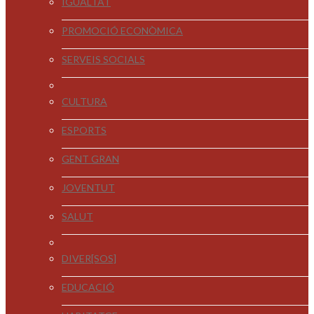
IGUALTAT
PROMOCIÓ ECONÒMICA
SERVEIS SOCIALS
CULTURA
ESPORTS
GENT GRAN
JOVENTUT
SALUT
DIVER[SOS]
EDUCACIÓ