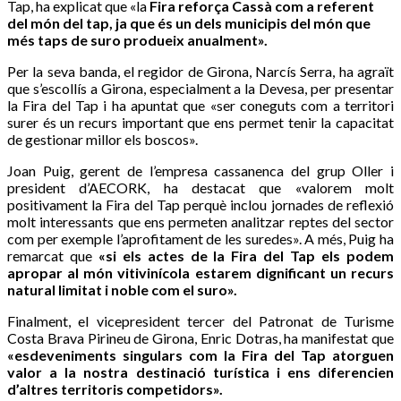
Tap, ha explicat que «la
Fira reforça Cassà com a referent
del món del tap, ja que és un dels municipis del món que
més taps de suro produeix anualment».
Per la seva banda, el regidor de Girona, Narcís Serra, ha agraït
que s’escollís a Girona, especialment a la Devesa, per presentar
la Fira del Tap i ha apuntat que «ser coneguts com a territori
surer és un recurs important que ens permet tenir la capacitat
de gestionar millor els boscos».
Joan Puig, gerent de l’empresa cassanenca del grup Oller i
president d’AECORK, ha destacat que «valorem molt
positivament la Fira del Tap perquè inclou jornades de reflexió
molt interessants que ens permeten analitzar reptes del sector
com per exemple l’aprofitament de les suredes». A més, Puig ha
remarcat que
«si els actes de la Fira del Tap els podem
apropar al món vitivinícola estarem dignificant un recurs
natural limitat i noble com el suro».
Finalment, el vicepresident tercer del Patronat de Turisme
Costa Brava Pirineu de Girona, Enric Dotras, ha manifestat que
«esdeveniments singulars com la Fira del Tap atorguen
valor a la nostra destinació turística i ens diferencien
d’altres territoris competidors».