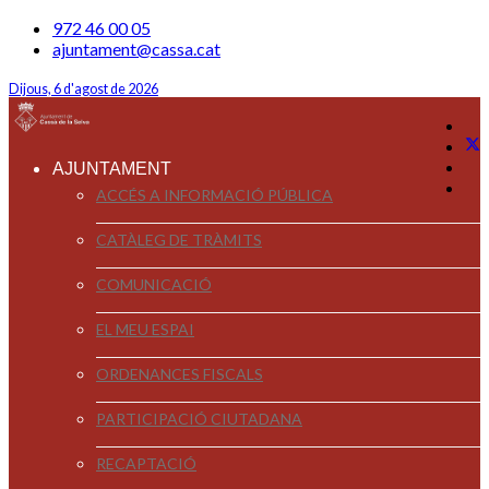
972 46 00 05
ajuntament@cassa.cat
Dijous, 6 d'agost de 2026
AJUNTAMENT
ACCÉS A INFORMACIÓ PÚBLICA
CATÀLEG DE TRÀMITS
COMUNICACIÓ
EL MEU ESPAI
ORDENANCES FISCALS
PARTICIPACIÓ CIUTADANA
RECAPTACIÓ