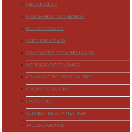
PREUS PÚBLICS
REGLAMENTS I ORDENANCES
SEU ELECTRÒNICA
CARTES DE SERVEIS
CONTRACTES, CONVENIS I AJUTS
INFORMACIÓ ECONÒMICA
OPINIONS DELS GRUPS POLÍTICS
ÒRGANS DE GOVERN
PROTOCOLS
RETIMENT DE COMPTES - PAM
TAULER D'ANUNCIS