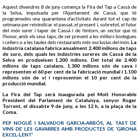
Aquest divendres 8 de juny comença la Fira del Tap a Cassà de
la Selva, impulsada per l’Ajuntament de Cassà, que té
programades una quarantena d’activitats durant tot el cap de
setmana per reivindicar el passat, el present i, sobretot, el futur
del món surer i taper de Cassà i de l’entorn, un sector que té
l’honor, amb els seus taps, de ser present a les millors bodegues
i cellers o a les taules dels restaurants més exclusius del món.
La
indústria catalana fabrica anualment 2.400 milions de taps
de suro, dels quals les indústries sureres de Cassà de la
Selva en produeixen 1.200 milions. Del total de 2.400
milions de taps catalans, 1.300 milions són de cava i
representen el 60 per cent de la fabricació mundial i 1.100
milions són de vi i representen el 10 per cent de la
producció mundial.
La Fira del Tap serà inaugurada pel Molt Honorable
President del Parlament de Catalunya, senyor Roger
Torrent, el dissabte 9 de juny, a les 12 h, a la plaça de la
Coma.
PEP NOGUÉ I SALVADOR GARCIA-ARBÓS, AL TAST DE
VINS DE LES GAVARRES AMB PRODUCTES DE ‘GIRONA
EXCEL·LENT’