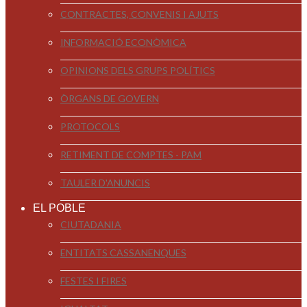
CONTRACTES, CONVENIS I AJUTS
INFORMACIÓ ECONÒMICA
OPINIONS DELS GRUPS POLÍTICS
ÒRGANS DE GOVERN
PROTOCOLS
RETIMENT DE COMPTES - PAM
TAULER D'ANUNCIS
EL POBLE
CIUTADANIA
ENTITATS CASSANENQUES
FESTES I FIRES