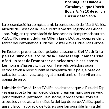
fira singular i única a
Catalunya, que tindrà
lloc el 8, 9 i 10 de juny a
Cassà de la Selva.
La presentació ha comptat amb la participació de Martí Vallès,
alcalde de Cassà de la Selva; Narcís Sastre, regidor de Girona;
Joan Puig, en representació de l’associació d’empresaris surers,
AECORK, i gerent del grup Oller; i Enric Dotras, vicepresident
tercer del Patronat de Turisme Costa Brava Pirineu de Girona.
En l’acte de presentació, el pelador cassanenc
Eloi Madrià ha
pelat el suro dels jardins de la Devesa i seguidament s’ha
ofert un tast de l’esmorzar de peladors als assistents
.
L’esmorzar s’ha servit, igual com feien els peladors quan
esmorzaven a bosc durant la campanya de la pela, a base de
ceba, tomata, olives, tot plegat amanit amb oli i servit en una
panna de suro.
L’alcalde de Cassà, Martí Vallès, ha destacat que la Fira del Tap
«és una aposta ferma i decidida per crear un marc que serveix
per difondre el patrimoni, la història, la vida social i tots els
aspectes vinculats a la indústria del tap de suro». Vallès, que ha
agraït la col·laboració de tots els que fan possible la Fira del