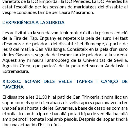
varietats de la DO Empordà i la DO Penedès. La DO Penedès ha
estat l’escollida per les sessions de maridatges del dissabte al
vespre conduïdes també per Laura Masramon.
L’EXPERIÈNCIA A LA SUREDA
Les activitats a la sureda van tenir molt d’èxit a la primera edició
de la Fira del Tap. Enguany es repeteix la pela del suro i el tast
d’esmorzar de peladors del dissabte i el diumenge, a partir de
les 8 del matí, a Can Vilallonga. Consisteix en la pela d’un suro
de les Gavarres seguida de l’esmorzar de peladors a la sureda.
Aquest any hi haurà l’antropòleg de la Universitat de Sevilla,
Agustín Coca, que parlarà de la pela del suro a Andalusia i
Extremadura.
XIC-XEC: SOPAR DELS VELLS TAPERS I CANÇÓ DE
TAVERNA
El dissabte a les 21.30 h, al pati de Can Trinxeria, tindrà lloc un
sopar com els que feien abans els vells tapers quan anaven a fer
una xefla als hostals de les Gavarres, a base de cassoles com ara
el pollastre amb tripa de bacallà, pota i tripa de vedella, bacallà
amb pebrot i tomata i xai amb pèsols. Després del sopar tindrà
lloc una actuació d’Els Trefins.