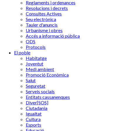
Reglaments i ordenances
Resolucions i decrets
Consultes Actives
Seu electrònica
Tauler d'anuncis
Urbanisme i obres
Accés a informació pública
ODS
Protocols
El poble
Habitatge
Joventut
Medi ambient
Promoció Econòmica
Salut
Seguretat
Serveis socials
Entitats cassanenques
Diver[SOS]
Ciutadania
Igualtat
Cultura
Esports
Educació