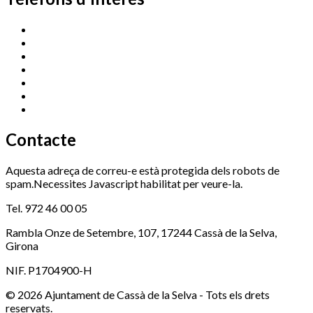
Cassà Jove
669 166 000
Centre Cultural Sala Galà
972 462 820
Esports (zona esportiva)
972 461 527
Promoció Econòmica
972 462 821
Ràdio Cassà
972 463 777
Serveis Socials
972 460 851
Xaloc
972 900 235
Contacte
Aquesta adreça de correu-e està protegida dels robots de
spam.Necessites Javascript habilitat per veure-la.
Tel. 972 46 00 05
Rambla Onze de Setembre, 107, 17244 Cassà de la Selva,
Girona
NIF. P1704900-H
© 2026 Ajuntament de Cassà de la Selva - Tots els drets
reservats.