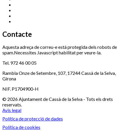
Promoció Econòmica
972 462 821
Ràdio Cassà
972 463 777
Serveis Socials
972 460 851
Xaloc
972 900 235
Contacte
Aquesta adreça de correu-e està protegida dels robots de
spam.Necessites Javascript habilitat per veure-la.
Tel. 972 46 00 05
Rambla Onze de Setembre, 107, 17244 Cassà de la Selva,
Girona
NIF. P1704900-H
© 2026 Ajuntament de Cassà de la Selva - Tots els drets
reservats.
Avis legal
Política de protecció de dades
Política de cookies