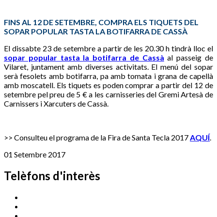
FINS AL 12 DE SETEMBRE, COMPRA ELS TIQUETS DEL
SOPAR POPULAR TASTA LA BOTIFARRA DE CASSÀ
El dissabte 23 de setembre a partir de les 20.30 h tindrà lloc el
sopar popular tasta la botifarra de Cassà
al passeig de
Vilaret, juntament amb diverses activitats. El menú del sopar
serà fesolets amb botifarra, pa amb tomata i grana de capellà
amb moscatell. Els tiquets es poden comprar a partir del 12 de
setembre pel preu de 5 € a les carnisseries del Gremi Artesà de
Carnissers i Xarcuters de Cassà.
>> Consulteu el programa de la Fira de Santa Tecla 2017
AQUÍ
.
01 Setembre 2017
Telèfons d'interès
Cassà Jove
669 166 000
Centre Cultural Sala Galà
972 462 820
Esports (zona esportiva)
972 461 527