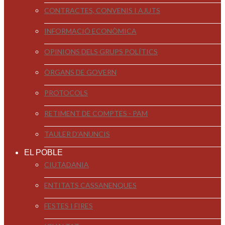
CONTRACTES, CONVENIS I AJUTS
INFORMACIÓ ECONÒMICA
OPINIONS DELS GRUPS POLÍTICS
ÒRGANS DE GOVERN
PROTOCOLS
RETIMENT DE COMPTES - PAM
TAULER D'ANUNCIS
EL POBLE
CIUTADANIA
ENTITATS CASSANENQUES
FESTES I FIRES