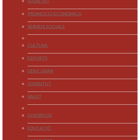
IGUALTAT
PROMOCIÓ ECONÒMICA
SERVEIS SOCIALS
CULTURA
ESPORTS
GENT GRAN
JOVENTUT
SALUT
DIVER[SOS]
EDUCACIÓ