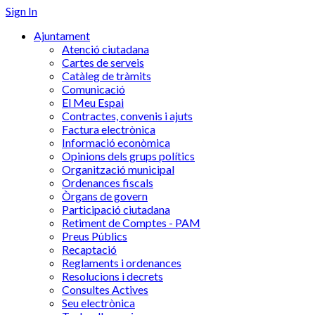
Sign In
Ajuntament
Atenció ciutadana
Cartes de serveis
Catàleg de tràmits
Comunicació
El Meu Espai
Contractes, convenis i ajuts
Factura electrònica
Informació econòmica
Opinions dels grups polítics
Organització municipal
Ordenances fiscals
Òrgans de govern
Participació ciutadana
Retiment de Comptes - PAM
Preus Públics
Recaptació
Reglaments i ordenances
Resolucions i decrets
Consultes Actives
Seu electrònica