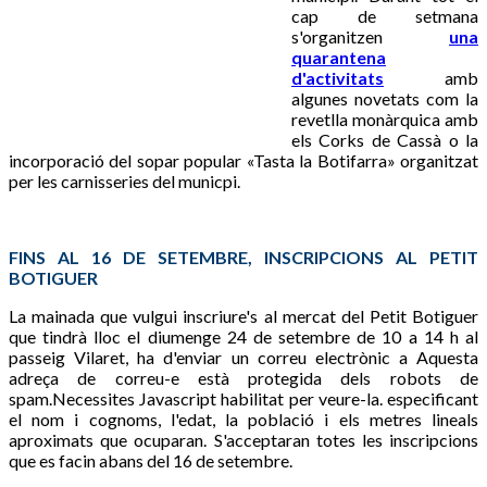
cap de setmana
s'organitzen
una
quarantena
d'activitats
amb
algunes novetats com la
revetlla monàrquica amb
els Corks de Cassà o la
incorporació del sopar popular «Tasta la Botifarra» organitzat
per les carnisseries del municpi.
FINS AL 16 DE SETEMBRE, INSCRIPCIONS AL PETIT
BOTIGUER
La mainada que vulgui inscriure's al mercat del Petit Botiguer
que tindrà lloc el diumenge 24 de setembre de 10 a 14 h al
passeig Vilaret, ha d'enviar un correu electrònic a
Aquesta
adreça de correu-e està protegida dels robots de
spam.Necessites Javascript habilitat per veure-la.
especificant
el nom i cognoms, l'edat, la població i els metres lineals
aproximats que ocuparan. S'acceptaran totes les inscripcions
que es facin abans del 16 de setembre.