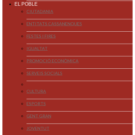
EL POBLE
CIUTADANIA
ENTITATS CASSANENQUES
FESTES I FIRES
IGUALTAT
PROMOCIÓ ECONÒMICA
SERVEIS SOCIALS
CULTURA
ESPORTS
GENT GRAN
JOVENTUT