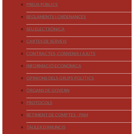
PREUS PÚBLICS
REGLAMENTS I ORDENANCES
SEU ELECTRÒNICA
CARTES DE SERVEIS
CONTRACTES, CONVENIS I AJUTS
INFORMACIÓ ECONÒMICA
OPINIONS DELS GRUPS POLÍTICS
ÒRGANS DE GOVERN
PROTOCOLS
RETIMENT DE COMPTES - PAM
TAULER D'ANUNCIS