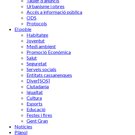
Tauler d'anuncis
Urbanisme i obres
Accés a informació pública
ODS
Protocols
El poble
Habitatge
Joventut
Medi ambient
Promoció Econòmica
Salut
Seguretat
Serveis socials
Entitats cassanenques
Diver[SOS]
Ciutadania
Igualtat
Cultura
Esports
Educació
Festes i fires
Gent Gran
Notícies
Plànol