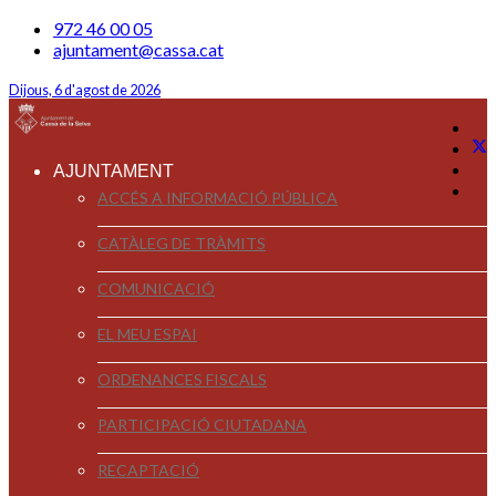
972 46 00 05
ajuntament@cassa.cat
Dijous, 6 d'agost de 2026
AJUNTAMENT
ACCÉS A INFORMACIÓ PÚBLICA
CATÀLEG DE TRÀMITS
COMUNICACIÓ
EL MEU ESPAI
ORDENANCES FISCALS
PARTICIPACIÓ CIUTADANA
RECAPTACIÓ