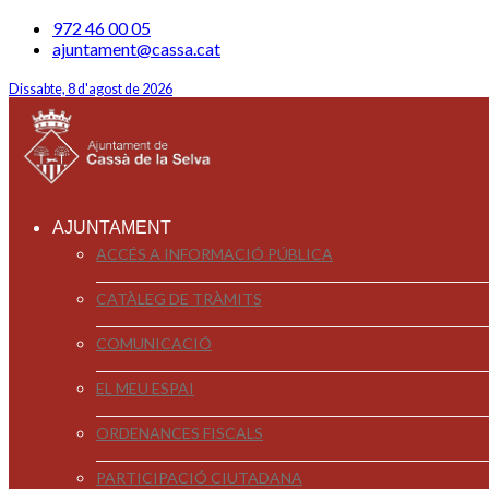
972 46 00 05
ajuntament@cassa.cat
Dissabte, 8 d'agost de 2026
AJUNTAMENT
ACCÉS A INFORMACIÓ PÚBLICA
CATÀLEG DE TRÀMITS
COMUNICACIÓ
EL MEU ESPAI
ORDENANCES FISCALS
PARTICIPACIÓ CIUTADANA