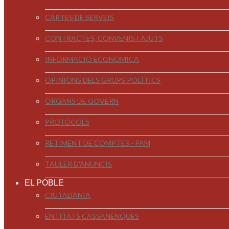
CARTES DE SERVEIS
CONTRACTES, CONVENIS I AJUTS
INFORMACIÓ ECONÒMICA
OPINIONS DELS GRUPS POLÍTICS
ÒRGANS DE GOVERN
PROTOCOLS
RETIMENT DE COMPTES - PAM
TAULER D'ANUNCIS
EL POBLE
CIUTADANIA
ENTITATS CASSANENQUES