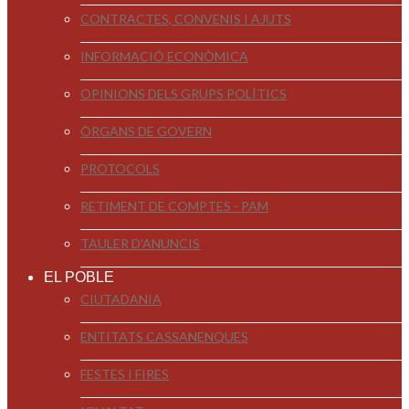
CONTRACTES, CONVENIS I AJUTS
INFORMACIÓ ECONÒMICA
OPINIONS DELS GRUPS POLÍTICS
ÒRGANS DE GOVERN
PROTOCOLS
RETIMENT DE COMPTES - PAM
TAULER D'ANUNCIS
EL POBLE
CIUTADANIA
ENTITATS CASSANENQUES
FESTES I FIRES