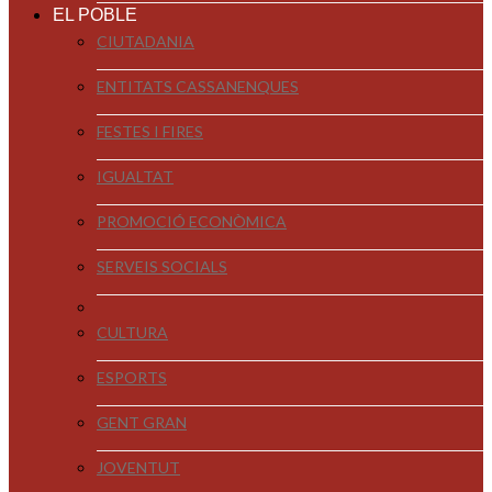
EL POBLE
CIUTADANIA
ENTITATS CASSANENQUES
FESTES I FIRES
IGUALTAT
PROMOCIÓ ECONÒMICA
SERVEIS SOCIALS
CULTURA
ESPORTS
GENT GRAN
JOVENTUT