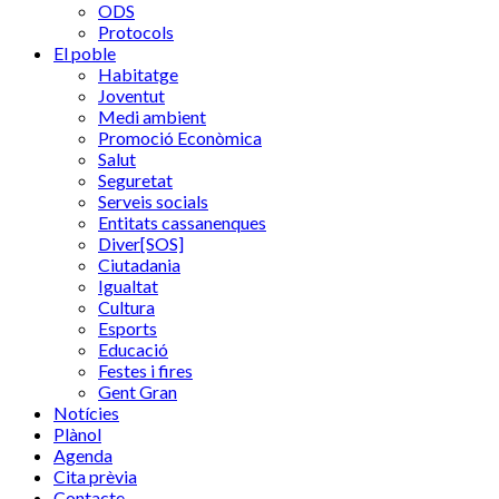
ODS
Protocols
El poble
Habitatge
Joventut
Medi ambient
Promoció Econòmica
Salut
Seguretat
Serveis socials
Entitats cassanenques
Diver[SOS]
Ciutadania
Igualtat
Cultura
Esports
Educació
Festes i fires
Gent Gran
Notícies
Plànol
Agenda
Cita prèvia
Contacte