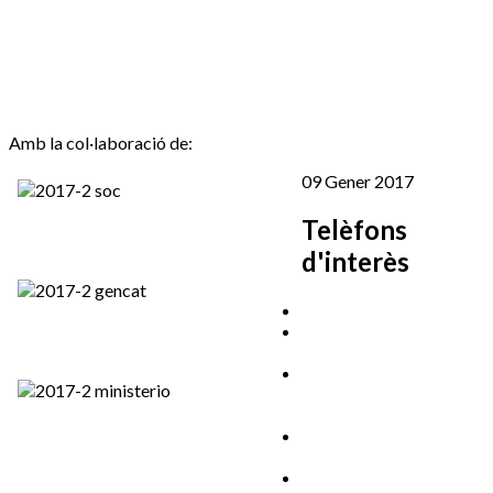
Amb la col·laboració de:
09 Gener 2017
Telèfons
d'interès
Cassà Jove
Centre Cultural Sala
Galà
Esports
669 166 000
(zona
972 462 820
esportiva)
Promoció
972 461 527
Econòmica
972 462 821
Ràdio Cassà