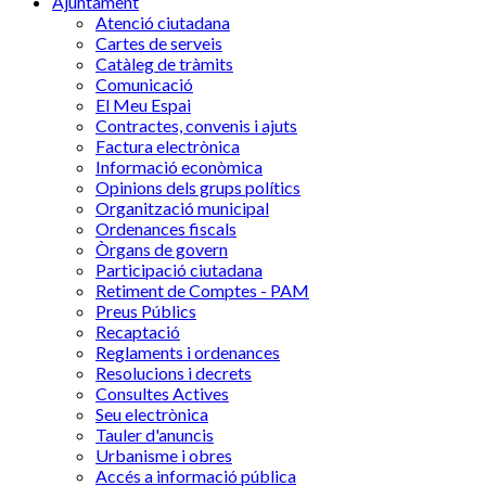
Ajuntament
Atenció ciutadana
Cartes de serveis
Catàleg de tràmits
Comunicació
El Meu Espai
Contractes, convenis i ajuts
Factura electrònica
Informació econòmica
Opinions dels grups polítics
Organització municipal
Ordenances fiscals
Òrgans de govern
Participació ciutadana
Retiment de Comptes - PAM
Preus Públics
Recaptació
Reglaments i ordenances
Resolucions i decrets
Consultes Actives
Seu electrònica
Tauler d'anuncis
Urbanisme i obres
Accés a informació pública