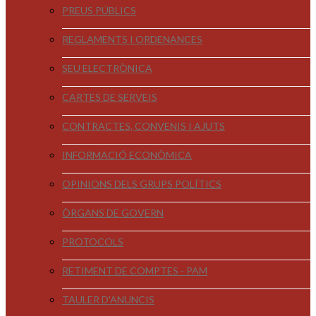
PREUS PÚBLICS
REGLAMENTS I ORDENANCES
SEU ELECTRÒNICA
CARTES DE SERVEIS
CONTRACTES, CONVENIS I AJUTS
INFORMACIÓ ECONÒMICA
OPINIONS DELS GRUPS POLÍTICS
ÒRGANS DE GOVERN
PROTOCOLS
RETIMENT DE COMPTES - PAM
TAULER D'ANUNCIS