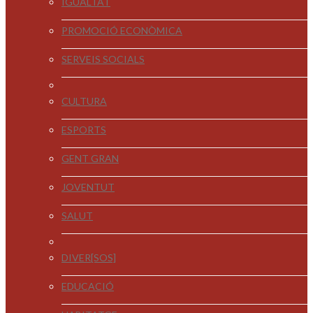
IGUALTAT
PROMOCIÓ ECONÒMICA
SERVEIS SOCIALS
CULTURA
ESPORTS
GENT GRAN
JOVENTUT
SALUT
DIVER[SOS]
EDUCACIÓ