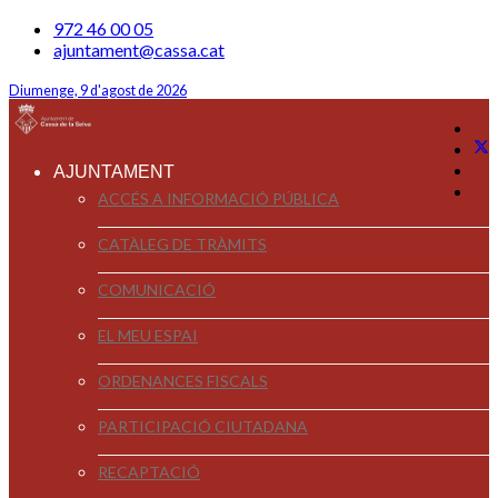
972 46 00 05
ajuntament@cassa.cat
Diumenge, 9 d'agost de 2026
AJUNTAMENT
ACCÉS A INFORMACIÓ PÚBLICA
CATÀLEG DE TRÀMITS
COMUNICACIÓ
EL MEU ESPAI
ORDENANCES FISCALS
PARTICIPACIÓ CIUTADANA
RECAPTACIÓ