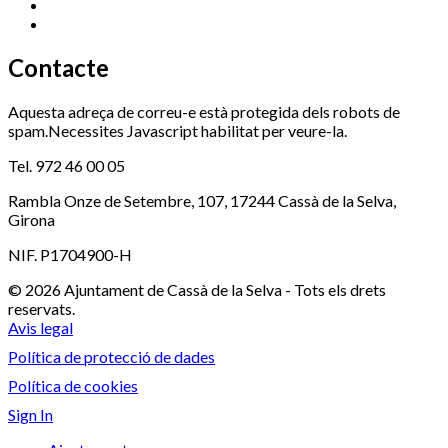
Serveis Socials
972 460 851
972 463 777
Xaloc
972 900 235
Contacte
Aquesta adreça de correu-e està protegida dels robots de
spam.Necessites Javascript habilitat per veure-la.
Tel. 972 46 00 05
Rambla Onze de Setembre, 107, 17244 Cassà de la Selva,
Girona
NIF. P1704900-H
© 2026 Ajuntament de Cassà de la Selva - Tots els drets
reservats.
Avis legal
Política de protecció de dades
Política de cookies
Sign In