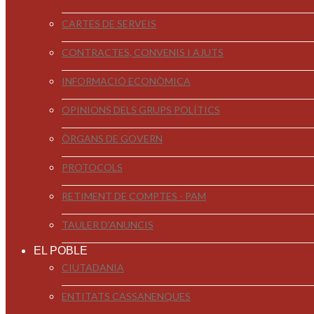
CARTES DE SERVEIS
CONTRACTES, CONVENIS I AJUTS
INFORMACIÓ ECONÒMICA
OPINIONS DELS GRUPS POLÍTICS
ÒRGANS DE GOVERN
PROTOCOLS
RETIMENT DE COMPTES - PAM
TAULER D'ANUNCIS
EL POBLE
CIUTADANIA
ENTITATS CASSANENQUES