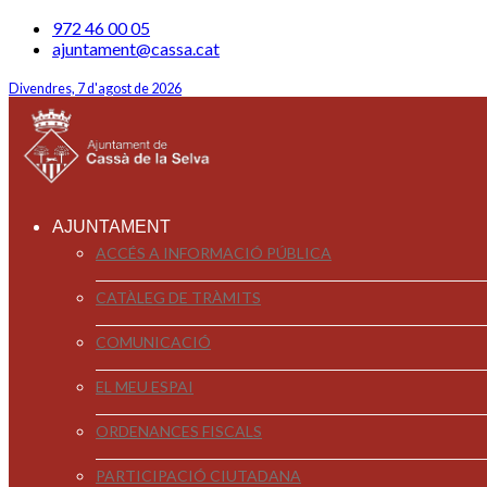
972 46 00 05
ajuntament@cassa.cat
Divendres, 7 d'agost de 2026
AJUNTAMENT
ACCÉS A INFORMACIÓ PÚBLICA
CATÀLEG DE TRÀMITS
COMUNICACIÓ
EL MEU ESPAI
ORDENANCES FISCALS
PARTICIPACIÓ CIUTADANA