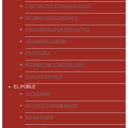
CONTRACTES, CONVENIS I AJUTS
INFORMACIÓ ECONÒMICA
OPINIONS DELS GRUPS POLÍTICS
ÒRGANS DE GOVERN
PROTOCOLS
RETIMENT DE COMPTES - PAM
TAULER D'ANUNCIS
EL POBLE
CIUTADANIA
ENTITATS CASSANENQUES
FESTES I FIRES