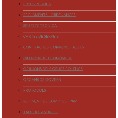
PREUS PÚBLICS
REGLAMENTS I ORDENANCES
SEU ELECTRÒNICA
CARTES DE SERVEIS
CONTRACTES, CONVENIS I AJUTS
INFORMACIÓ ECONÒMICA
OPINIONS DELS GRUPS POLÍTICS
ÒRGANS DE GOVERN
PROTOCOLS
RETIMENT DE COMPTES - PAM
TAULER D'ANUNCIS