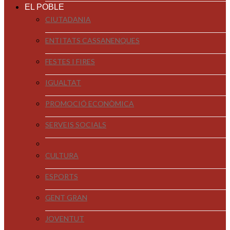
EL POBLE
CIUTADANIA
ENTITATS CASSANENQUES
FESTES I FIRES
IGUALTAT
PROMOCIÓ ECONÒMICA
SERVEIS SOCIALS
CULTURA
ESPORTS
GENT GRAN
JOVENTUT