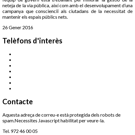
neteja de la via pública, així com amb el desenvolupament d’una
campanya que conscienciï als ciutadans de la necessitat de
mantenir els espais públics nets.
26 Gener 2016
Telèfons d'interès
Cassà Jove
669 166 000
Centre Cultural Sala Galà
972 462 820
Esports (zona esportiva)
972 461 527
Promoció Econòmica
972 462 821
Ràdio Cassà
972 463 777
Serveis Socials
972 460 851
Xaloc
972 900 235
Contacte
Aquesta adreça de correu-e està protegida dels robots de
spam.Necessites Javascript habilitat per veure-la.
Tel. 972 46 00 05