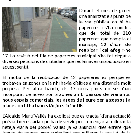
Durant el mes de gener
s'ha analitzat els punts de
la via pública on hi ha
papereres i s'ha conclòs
que del total de 210
papereres que compta el
municipi,
12 s’han de
reubicar i cal afegir-ne
17
. La revisió del Pla de papereres municipal s’ha fet degut a
diverses peticions de ciutadans que reclamaven una actuació en
aquest sentit.
El motiu de la reubicació de 12 papereres és perquè es
trobaven en zones on ja n’hi havia d’altres a una distància molt
propera. Per altra banda, els 17 nous punts on se n’han
incorporat de noves són a
zones amb passos de vianants,
nous espais comercials, les àrees de lleure per a gossos i a
places on hi ha bancs i/o jocs infantils.
L’Alcalde Martí Vallès ha explicat que es tracta “d’una actuació
prèvia i necessària que ha de servir per començar a millorar la
neteja viària del poble”. Vallès ja va anunciar dies enrere que
l’equip de govern està treballant per millorar la gestió de la