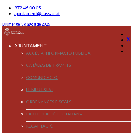
972 46 00 05
ajuntament@cassa.cat
Diumenge, 9 d'agost de 2026
AJUNTAMENT
ACCÉS A INFORMACIÓ PÚBLICA
CATÀLEG DE TRÀMITS
COMUNICACIÓ
EL MEU ESPAI
ORDENANCES FISCALS
PARTICIPACIÓ CIUTADANA
RECAPTACIÓ