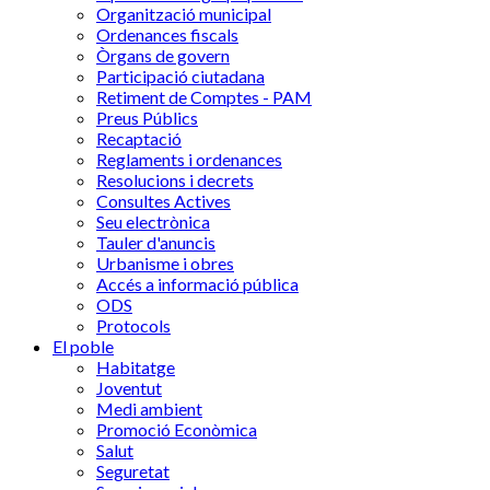
Organització municipal
Ordenances fiscals
Òrgans de govern
Participació ciutadana
Retiment de Comptes - PAM
Preus Públics
Recaptació
Reglaments i ordenances
Resolucions i decrets
Consultes Actives
Seu electrònica
Tauler d'anuncis
Urbanisme i obres
Accés a informació pública
ODS
Protocols
El poble
Habitatge
Joventut
Medi ambient
Promoció Econòmica
Salut
Seguretat