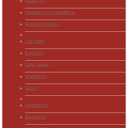
IGUALTAT
PROMOCIÓ ECONÒMICA
SERVEIS SOCIALS
CULTURA
ESPORTS
GENT GRAN
JOVENTUT
SALUT
DIVER[SOS]
EDUCACIÓ