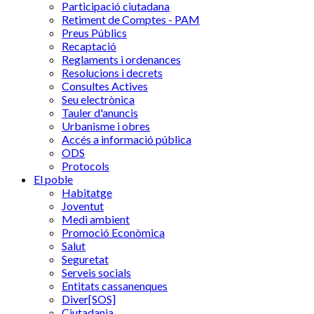
Participació ciutadana
Retiment de Comptes - PAM
Preus Públics
Recaptació
Reglaments i ordenances
Resolucions i decrets
Consultes Actives
Seu electrònica
Tauler d'anuncis
Urbanisme i obres
Accés a informació pública
ODS
Protocols
El poble
Habitatge
Joventut
Medi ambient
Promoció Econòmica
Salut
Seguretat
Serveis socials
Entitats cassanenques
Diver[SOS]
Ciutadania