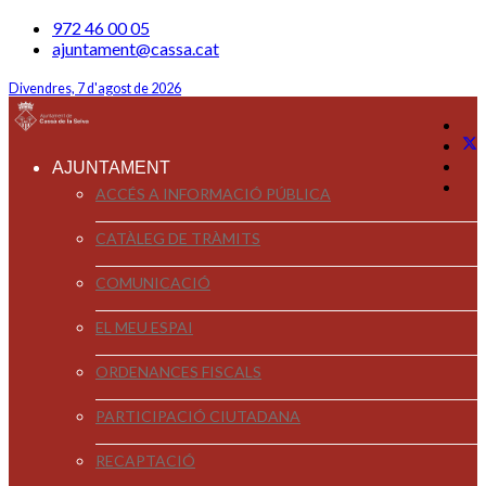
972 46 00 05
ajuntament@cassa.cat
Divendres, 7 d'agost de 2026
AJUNTAMENT
ACCÉS A INFORMACIÓ PÚBLICA
CATÀLEG DE TRÀMITS
COMUNICACIÓ
EL MEU ESPAI
ORDENANCES FISCALS
PARTICIPACIÓ CIUTADANA
RECAPTACIÓ