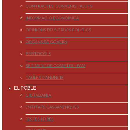
CONTRACTES, CONVENIS I AJUTS
INFORMACIÓ ECONÒMICA
OPINIONS DELS GRUPS POLÍTICS
ÒRGANS DE GOVERN
PROTOCOLS
RETIMENT DE COMPTES - PAM
TAULER D'ANUNCIS
EL POBLE
CIUTADANIA
ENTITATS CASSANENQUES
FESTES I FIRES