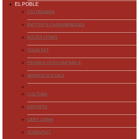
EL POBLE
CIUTADANIA
ENTITATS CASSANENQUES
FESTES I FIRES
IGUALTAT
PROMOCIÓ ECONÒMICA
SERVEIS SOCIALS
CULTURA
ESPORTS
GENT GRAN
JOVENTUT