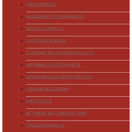
PREUS PÚBLICS
REGLAMENTS I ORDENANCES
SEU ELECTRÒNICA
CARTES DE SERVEIS
CONTRACTES, CONVENIS I AJUTS
INFORMACIÓ ECONÒMICA
OPINIONS DELS GRUPS POLÍTICS
ÒRGANS DE GOVERN
PROTOCOLS
RETIMENT DE COMPTES - PAM
TAULER D'ANUNCIS