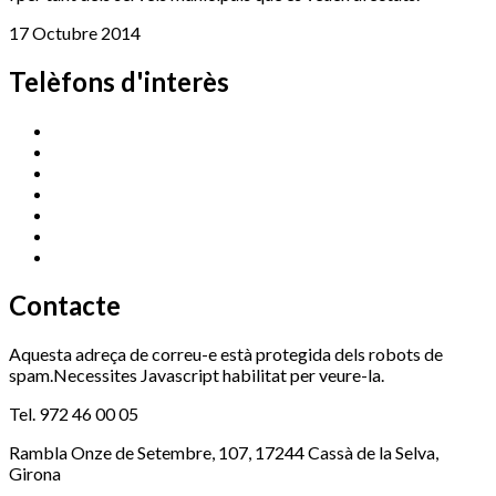
17 Octubre 2014
Telèfons d'interès
Cassà Jove
669 166 000
Centre Cultural Sala Galà
972 462 820
Esports (zona esportiva)
972 461 527
Promoció Econòmica
972 462 821
Ràdio Cassà
972 463 777
Serveis Socials
972 460 851
Xaloc
972 900 235
Contacte
Aquesta adreça de correu-e està protegida dels robots de
spam.Necessites Javascript habilitat per veure-la.
Tel. 972 46 00 05
Rambla Onze de Setembre, 107, 17244 Cassà de la Selva,
Girona