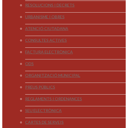
RESOLUCIONS I DECRETS
URBANISME I OBRES
ATENCIÓ CIUTADANA
CONSULTES ACTIVES
FACTURA ELECTRÒNICA
ODS
ORGANITZACIÓ MUNICIPAL
PREUS PÚBLICS
REGLAMENTS I ORDENANCES
SEU ELECTRÒNICA
CARTES DE SERVEIS