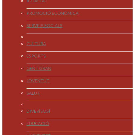
IGUALTAT
PROMOCIÓ ECONÒMICA
SERVEIS SOCIALS
CULTURA
ESPORTS
GENT GRAN
JOVENTUT
SALUT
DIVER[SOS]
EDUCACIÓ