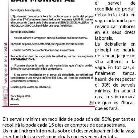
el servei de
recollida de poda i
deixalleria està en
vaga indefinida per
reivindicar millores
en els seus drets
laborals.
La deixalleria en
principi no hauria
de tancar, ja que no
s'ha adherit a la
vaga. En tot cas, si
finalment tanca,
haurà de respectar
el 33% de serveis
mínims. En aquest
cas, ja s'informarà
de quin és l'horari
que es farà.
Els serveis mínims en recollida de poda són del 50%, per tant es
recollirà la poda cada 15 dies en comptes de cada setmana.
Us mantindrem informats sobre el desenvolupament de la vaga
i per tant dels serveis municipals que es veuen afectats.