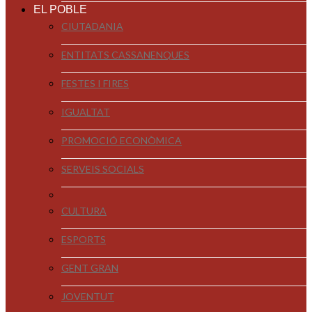
EL POBLE
CIUTADANIA
ENTITATS CASSANENQUES
FESTES I FIRES
IGUALTAT
PROMOCIÓ ECONÒMICA
SERVEIS SOCIALS
CULTURA
ESPORTS
GENT GRAN
JOVENTUT