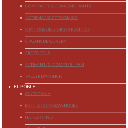
CONTRACTES, CONVENIS I AJUTS
INFORMACIÓ ECONÒMICA
OPINIONS DELS GRUPS POLÍTICS
ÒRGANS DE GOVERN
PROTOCOLS
RETIMENT DE COMPTES - PAM
TAULER D'ANUNCIS
EL POBLE
CIUTADANIA
ENTITATS CASSANENQUES
FESTES I FIRES