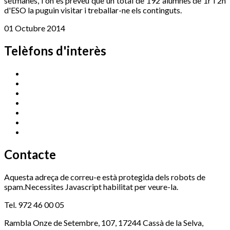
setmanes, i on es preveu que un total de 192 alumnes de 1r i 2n
d'ESO la puguin visitar i treballar-ne els continguts.
01 Octubre 2014
Telèfons d'interès
Cassà Jove
669 166 000
Centre Cultural Sala Galà
972 462 820
Esports (zona esportiva)
972 461 527
Promoció Econòmica
972 462 821
Ràdio Cassà
972 463 777
Serveis Socials
972 460 851
Xaloc
972 900 235
Contacte
Aquesta adreça de correu-e està protegida dels robots de
spam.Necessites Javascript habilitat per veure-la.
Tel. 972 46 00 05
Rambla Onze de Setembre, 107, 17244 Cassà de la Selva,