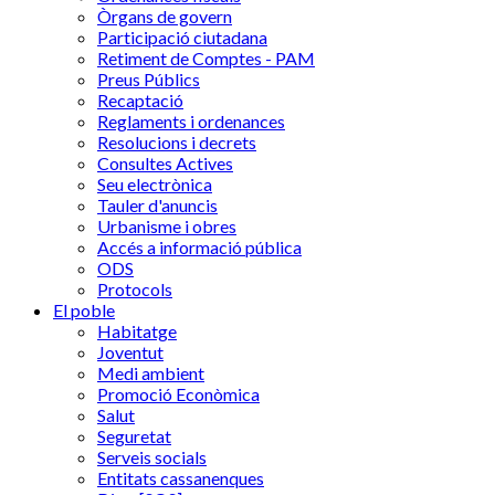
Òrgans de govern
Participació ciutadana
Retiment de Comptes - PAM
Preus Públics
Recaptació
Reglaments i ordenances
Resolucions i decrets
Consultes Actives
Seu electrònica
Tauler d'anuncis
Urbanisme i obres
Accés a informació pública
ODS
Protocols
El poble
Habitatge
Joventut
Medi ambient
Promoció Econòmica
Salut
Seguretat
Serveis socials
Entitats cassanenques