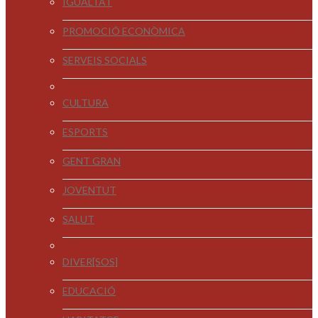
IGUALTAT
PROMOCIÓ ECONÒMICA
SERVEIS SOCIALS
CULTURA
ESPORTS
GENT GRAN
JOVENTUT
SALUT
DIVER[SOS]
EDUCACIÓ