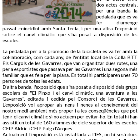
dos actes centrals,
per una banda la
pedalada que es va
fer diumenge
passat coincidint amb Santa Tecla, i per una altra l'exposició
sobre el canvi climàtic que s'ha posat a disposició de les
escoles.
La pedalada per a la promoció de la bicicleta es va fer amb la
col·laboració, com cada any, de l'entitat local de la Colla BTT
Els Cargols de les Gavarres, que van organitzar dues rutes, una
per a esportistes que passava per les Gavarres i una segona més
familiar que es feia per la plana. En total hi participaren unes 70
persones de totes les edats.
D’altra banda, l'exposició que s'ha posat a disposició dels grups
escolars és "El Pinxo i el canvi climàtic, una aventura a les
Gavarres", editada i cedida pel Consorci de les Gavarres.
L'exposició vol apropar als nens i nenes al coneixement del
nostre medi ambient més proper i a les conseqüències que pot
tenir el canvi climàtic si no actuem per evitar-ho. En total hi han
assistit un total de 160 alumnes de cicle superior de les escoles
CEIP Aldric i CEIP Puig d'Arques.
Actualment l'exposició està instal·lada a l'IES, on hi serà dues