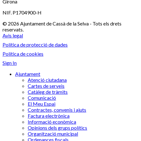
Girona
NIF. P1704900-H
© 2026 Ajuntament de Cassà de la Selva - Tots els drets
reservats.
Avis legal
Política de protecció de dades
Política de cookies
Sign In
Ajuntament
Atenció ciutadana
Cartes de serveis
Catàleg de tràmits
Comunicació
El Meu Espai
Contractes, convenis i ajuts
Factura electrònica
Informació econòmica
Opinions dels grups polítics
Organització municipal
Ordenances fiscals