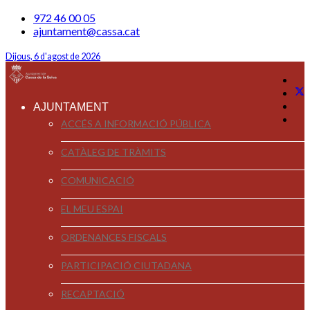
972 46 00 05
ajuntament@cassa.cat
Dijous, 6 d'agost de 2026
AJUNTAMENT
ACCÉS A INFORMACIÓ PÚBLICA
CATÀLEG DE TRÀMITS
COMUNICACIÓ
EL MEU ESPAI
ORDENANCES FISCALS
PARTICIPACIÓ CIUTADANA
RECAPTACIÓ