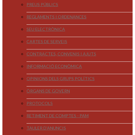
PREUS PÚBLICS
REGLAMENTS I ORDENANCES
SEU ELECTRÒNICA
CARTES DE SERVEIS
CONTRACTES, CONVENIS I AJUTS
INFORMACIÓ ECONÒMICA
OPINIONS DELS GRUPS POLÍTICS
ÒRGANS DE GOVERN
PROTOCOLS
RETIMENT DE COMPTES - PAM
TAULER D'ANUNCIS