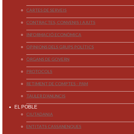
CARTES DE SERVEIS
CONTRACTES, CONVENIS I AJUTS
INFORMACIÓ ECONÒMICA
OPINIONS DELS GRUPS POLÍTICS
ÒRGANS DE GOVERN
PROTOCOLS
RETIMENT DE COMPTES - PAM
TAULER D'ANUNCIS
EL POBLE
CIUTADANIA
ENTITATS CASSANENQUES