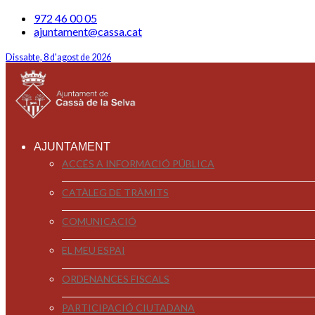
972 46 00 05
ajuntament@cassa.cat
Dissabte, 8 d'agost de 2026
AJUNTAMENT
ACCÉS A INFORMACIÓ PÚBLICA
CATÀLEG DE TRÀMITS
COMUNICACIÓ
EL MEU ESPAI
ORDENANCES FISCALS
PARTICIPACIÓ CIUTADANA