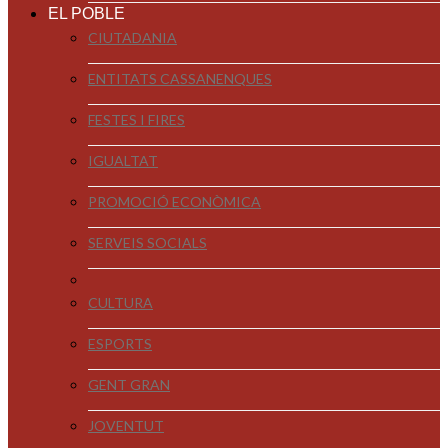
EL POBLE
CIUTADANIA
ENTITATS CASSANENQUES
FESTES I FIRES
IGUALTAT
PROMOCIÓ ECONÒMICA
SERVEIS SOCIALS
CULTURA
ESPORTS
GENT GRAN
JOVENTUT