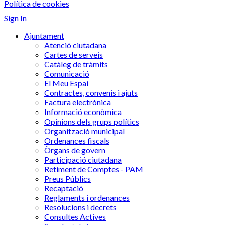
Política de cookies
Sign In
Ajuntament
Atenció ciutadana
Cartes de serveis
Catàleg de tràmits
Comunicació
El Meu Espai
Contractes, convenis i ajuts
Factura electrònica
Informació econòmica
Opinions dels grups polítics
Organització municipal
Ordenances fiscals
Òrgans de govern
Participació ciutadana
Retiment de Comptes - PAM
Preus Públics
Recaptació
Reglaments i ordenances
Resolucions i decrets
Consultes Actives