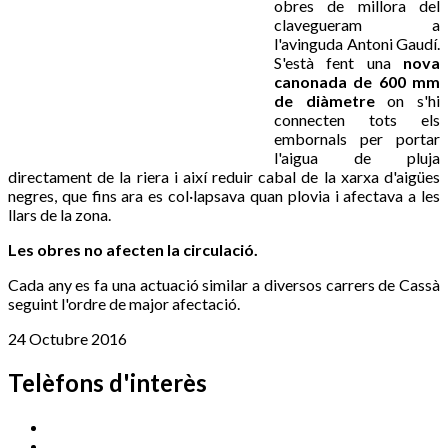
obres de millora del
clavegueram a
l'avinguda Antoni Gaudí.
S'està fent una
nova
canonada de 600 mm
de diàmetre
on s'hi
connecten tots els
embornals per portar
l'aigua de pluja
directament de la riera i així reduir cabal de la xarxa d'aigües
negres, que fins ara es col·lapsava quan plovia i afectava a les
llars de la zona.
Les obres no afecten la circulació.
Cada any es fa una actuació similar a diversos carrers de Cassà
seguint l'ordre de major afectació.
24 Octubre 2016
Telèfons d'interès
Cassà Jove
669 166 000
Centre Cultural Sala Galà
972 462 820