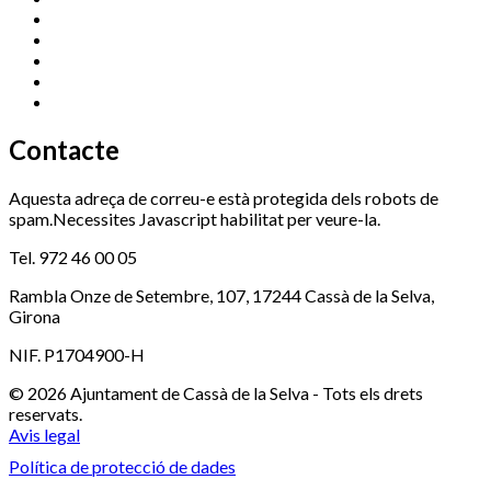
Esports (zona esportiva)
972 461 527
Promoció Econòmica
972 462 821
Ràdio Cassà
972 463 777
Serveis Socials
972 460 851
Xaloc
972 900 235
Contacte
Aquesta adreça de correu-e està protegida dels robots de
spam.Necessites Javascript habilitat per veure-la.
Tel. 972 46 00 05
Rambla Onze de Setembre, 107, 17244 Cassà de la Selva,
Girona
NIF. P1704900-H
© 2026 Ajuntament de Cassà de la Selva - Tots els drets
reservats.
Avis legal
Política de protecció de dades