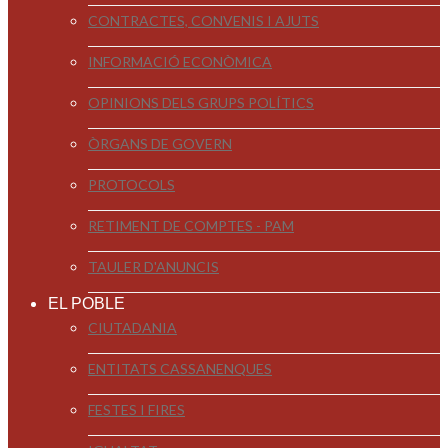
CONTRACTES, CONVENIS I AJUTS
INFORMACIÓ ECONÒMICA
OPINIONS DELS GRUPS POLÍTICS
ÒRGANS DE GOVERN
PROTOCOLS
RETIMENT DE COMPTES - PAM
TAULER D'ANUNCIS
EL POBLE
CIUTADANIA
ENTITATS CASSANENQUES
FESTES I FIRES