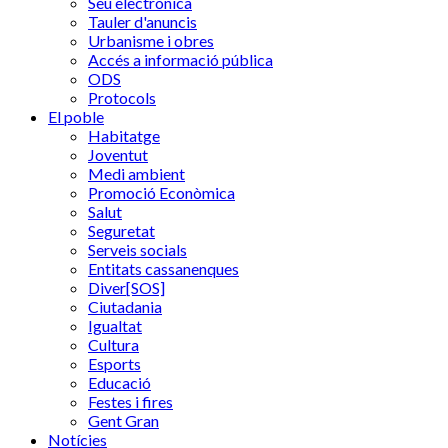
Seu electrònica
Tauler d'anuncis
Urbanisme i obres
Accés a informació pública
ODS
Protocols
El poble
Habitatge
Joventut
Medi ambient
Promoció Econòmica
Salut
Seguretat
Serveis socials
Entitats cassanenques
Diver[SOS]
Ciutadania
Igualtat
Cultura
Esports
Educació
Festes i fires
Gent Gran
Notícies