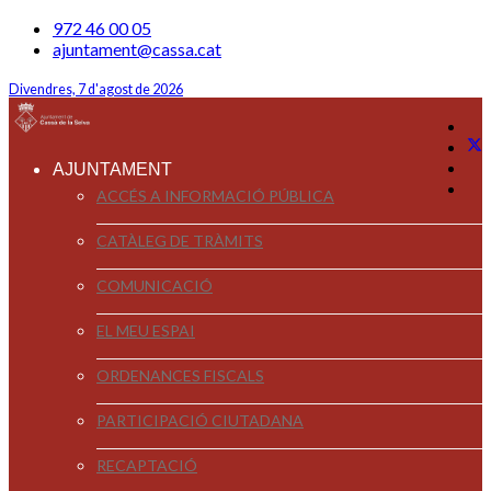
972 46 00 05
ajuntament@cassa.cat
Divendres, 7 d'agost de 2026
AJUNTAMENT
ACCÉS A INFORMACIÓ PÚBLICA
CATÀLEG DE TRÀMITS
COMUNICACIÓ
EL MEU ESPAI
ORDENANCES FISCALS
PARTICIPACIÓ CIUTADANA
RECAPTACIÓ