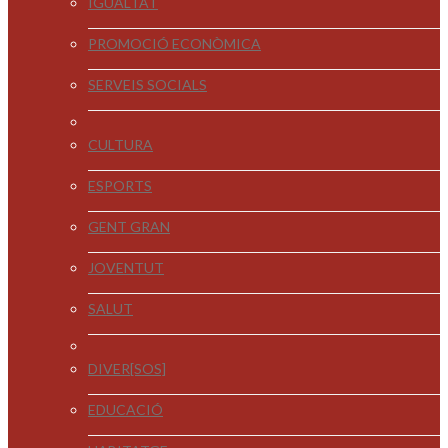
IGUALTAT
PROMOCIÓ ECONÒMICA
SERVEIS SOCIALS
CULTURA
ESPORTS
GENT GRAN
JOVENTUT
SALUT
DIVER[SOS]
EDUCACIÓ