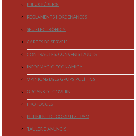
PREUS PÚBLICS
REGLAMENTS I ORDENANCES
SEU ELECTRÒNICA
CARTES DE SERVEIS
CONTRACTES, CONVENIS I AJUTS
INFORMACIÓ ECONÒMICA
OPINIONS DELS GRUPS POLÍTICS
ÒRGANS DE GOVERN
PROTOCOLS
RETIMENT DE COMPTES - PAM
TAULER D'ANUNCIS