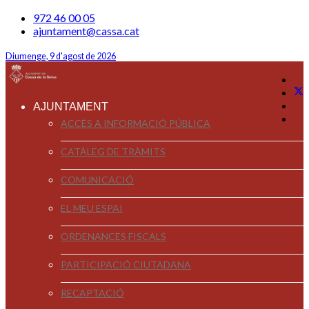
972 46 00 05
ajuntament@cassa.cat
Diumenge, 9 d'agost de 2026
AJUNTAMENT
ACCÉS A INFORMACIÓ PÚBLICA
CATÀLEG DE TRÀMITS
COMUNICACIÓ
EL MEU ESPAI
ORDENANCES FISCALS
PARTICIPACIÓ CIUTADANA
RECAPTACIÓ