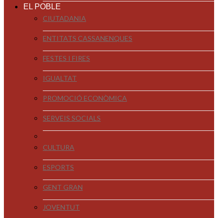
EL POBLE
CIUTADANIA
ENTITATS CASSANENQUES
FESTES I FIRES
IGUALTAT
PROMOCIÓ ECONÒMICA
SERVEIS SOCIALS
CULTURA
ESPORTS
GENT GRAN
JOVENTUT