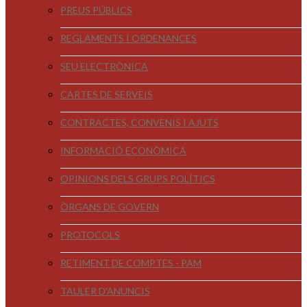
PREUS PÚBLICS
REGLAMENTS I ORDENANCES
SEU ELECTRÒNICA
CARTES DE SERVEIS
CONTRACTES, CONVENIS I AJUTS
INFORMACIÓ ECONÒMICA
OPINIONS DELS GRUPS POLÍTICS
ÒRGANS DE GOVERN
PROTOCOLS
RETIMENT DE COMPTES - PAM
TAULER D'ANUNCIS