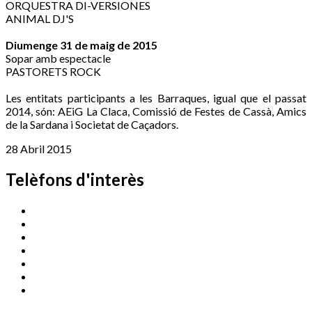
ORQUESTRA DI-VERSIONES
ANIMAL DJ'S
Diumenge 31 de maig de 2015
Sopar amb espectacle
PASTORETS ROCK
Les entitats participants a les Barraques, igual que el passat
2014, són: AEiG La Claca, Comissió de Festes de Cassà, Amics
de la Sardana i Societat de Caçadors.
28 Abril 2015
Telèfons d'interès
Cassà Jove
669 166 000
Centre Cultural Sala Galà
972 462 820
Esports (zona esportiva)
972 461 527
Promoció Econòmica
972 462 821
Ràdio Cassà
972 463 777
Serveis Socials
972 460 851
Xaloc
972 900 235