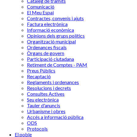
Catàleg de tràmits
Comunicació
El Meu Espai
Contractes, convenis i ajuts
Factura electrònica
Informació econòmica
Opinions dels grups polítics
Organització municipal
Ordenances fiscals
Òrgans de govern
Participació ciutadana
Retiment de Comptes - PAM
Preus Públics
Recaptació
Reglaments i ordenances
Resolucions i decrets
Consultes Actives
Seu electrònica
Tauler d'anuncis
Urbanisme i obres
Accés a informació pública
ODS
Protocols
El poble