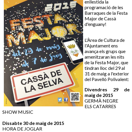
enllestida la
programació de les
Barraques de la Festa
Major de Cassà
d'enguany!
L'Àrea de Cultura de
l'Ajuntament ens
avança els grups que
amenitzaran les nits
de la Festa Major, que
tindran lloc del 29 al
31 de maig a l'exterior
del Pavelló Polivalent:
Divendres 29 de
maig de 2015
GERMÀ NEGRE
ELS CATARRES
SHOW MUSIC
Dissabte 30 de maig de 2015
HORA DE JOGLAR