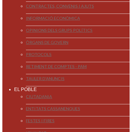
CONTRACTES, CONVENIS I AJUTS
INFORMACIÓ ECONÒMICA
OPINIONS DELS GRUPS POLÍTICS
ÒRGANS DE GOVERN
PROTOCOLS
RETIMENT DE COMPTES - PAM
TAULER D'ANUNCIS
EL POBLE
CIUTADANIA
ENTITATS CASSANENQUES
FESTES I FIRES