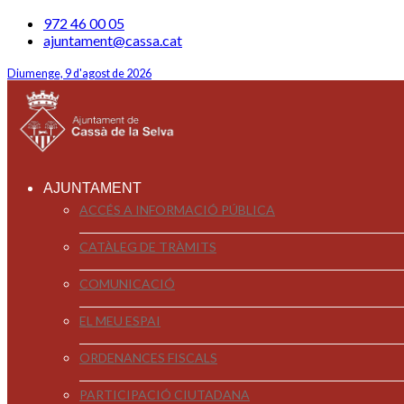
972 46 00 05
ajuntament@cassa.cat
Diumenge, 9 d'agost de 2026
AJUNTAMENT
ACCÉS A INFORMACIÓ PÚBLICA
CATÀLEG DE TRÀMITS
COMUNICACIÓ
EL MEU ESPAI
ORDENANCES FISCALS
PARTICIPACIÓ CIUTADANA