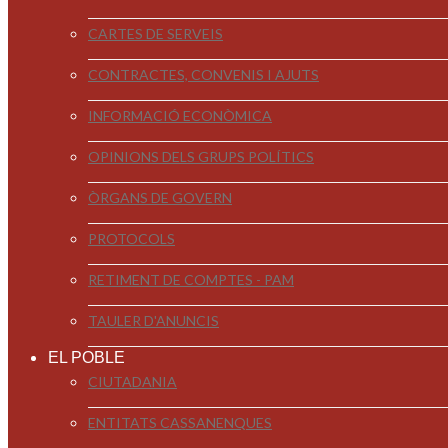
CARTES DE SERVEIS
CONTRACTES, CONVENIS I AJUTS
INFORMACIÓ ECONÒMICA
OPINIONS DELS GRUPS POLÍTICS
ÒRGANS DE GOVERN
PROTOCOLS
RETIMENT DE COMPTES - PAM
TAULER D'ANUNCIS
EL POBLE
CIUTADANIA
ENTITATS CASSANENQUES