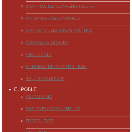
CONTRACTES, CONVENIS I AJUTS
INFORMACIÓ ECONÒMICA
OPINIONS DELS GRUPS POLÍTICS
ÒRGANS DE GOVERN
PROTOCOLS
RETIMENT DE COMPTES - PAM
TAULER D'ANUNCIS
EL POBLE
CIUTADANIA
ENTITATS CASSANENQUES
FESTES I FIRES