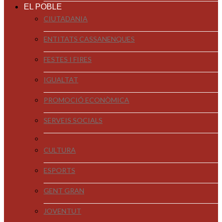
EL POBLE
CIUTADANIA
ENTITATS CASSANENQUES
FESTES I FIRES
IGUALTAT
PROMOCIÓ ECONÒMICA
SERVEIS SOCIALS
CULTURA
ESPORTS
GENT GRAN
JOVENTUT