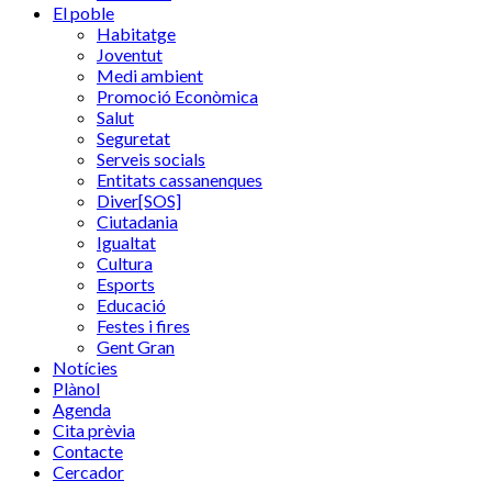
El poble
Habitatge
Joventut
Medi ambient
Promoció Econòmica
Salut
Seguretat
Serveis socials
Entitats cassanenques
Diver[SOS]
Ciutadania
Igualtat
Cultura
Esports
Educació
Festes i fires
Gent Gran
Notícies
Plànol
Agenda
Cita prèvia
Contacte
Cercador