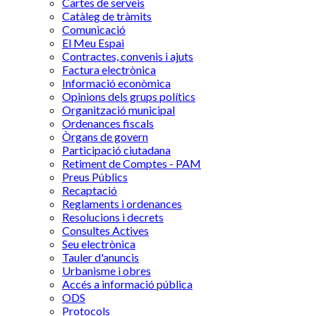
Cartes de serveis
Catàleg de tràmits
Comunicació
El Meu Espai
Contractes, convenis i ajuts
Factura electrònica
Informació econòmica
Opinions dels grups polítics
Organització municipal
Ordenances fiscals
Òrgans de govern
Participació ciutadana
Retiment de Comptes - PAM
Preus Públics
Recaptació
Reglaments i ordenances
Resolucions i decrets
Consultes Actives
Seu electrònica
Tauler d'anuncis
Urbanisme i obres
Accés a informació pública
ODS
Protocols