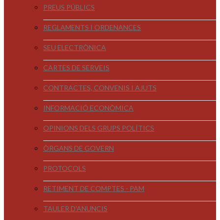
PREUS PÚBLICS
REGLAMENTS I ORDENANCES
SEU ELECTRÒNICA
CARTES DE SERVEIS
CONTRACTES, CONVENIS I AJUTS
INFORMACIÓ ECONÒMICA
OPINIONS DELS GRUPS POLÍTICS
ÒRGANS DE GOVERN
PROTOCOLS
RETIMENT DE COMPTES - PAM
TAULER D'ANUNCIS