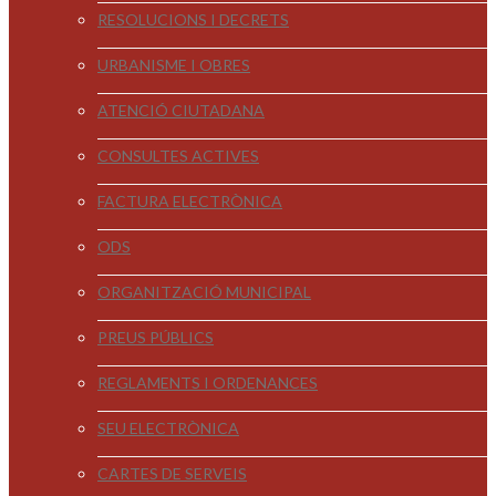
RESOLUCIONS I DECRETS
URBANISME I OBRES
ATENCIÓ CIUTADANA
CONSULTES ACTIVES
FACTURA ELECTRÒNICA
ODS
ORGANITZACIÓ MUNICIPAL
PREUS PÚBLICS
REGLAMENTS I ORDENANCES
SEU ELECTRÒNICA
CARTES DE SERVEIS