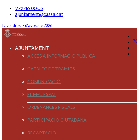
972 46 00 05
ajuntament@cassa.cat
Divendres, 7 d'agost de 2026
AJUNTAMENT
ACCÉS A INFORMACIÓ PÚBLICA
CATÀLEG DE TRÀMITS
COMUNICACIÓ
EL MEU ESPAI
ORDENANCES FISCALS
PARTICIPACIÓ CIUTADANA
RECAPTACIÓ