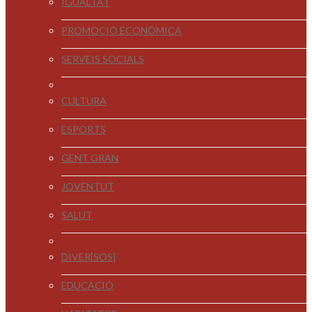
IGUALTAT
PROMOCIÓ ECONÒMICA
SERVEIS SOCIALS
CULTURA
ESPORTS
GENT GRAN
JOVENTUT
SALUT
DIVER[SOS]
EDUCACIÓ