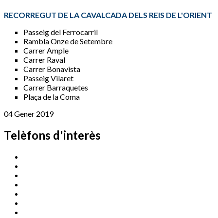
RECORREGUT DE LA CAVALCADA DELS REIS DE L'ORIENT
Passeig del Ferrocarril
Rambla Onze de Setembre
Carrer Ample
Carrer Raval
Carrer Bonavista
Passeig Vilaret
Carrer Barraquetes
Plaça de la Coma
04 Gener 2019
Telèfons d'interès
Cassà Jove
669 166 000
Centre Cultural Sala Galà
972 462 820
Esports (zona esportiva)
972 461 527
Promoció Econòmica
972 462 821
Ràdio Cassà
972 463 777
Serveis Socials
972 460 851
Xaloc
972 900 235