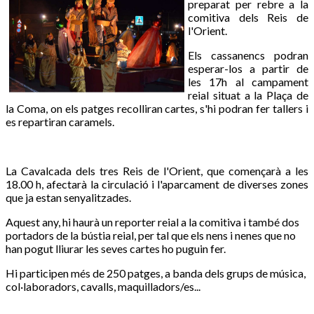
preparat per rebre a la
comitiva dels Reis de
l'Orient.
Els cassanencs podran
esperar-los a partir de
les 17h al campament
reial situat a la Plaça de
la Coma, on els patges recolliran cartes, s'hi podran fer tallers i
es repartiran caramels.
La Cavalcada dels tres Reis de l'Orient, que començarà a les
18.00 h, afectarà la circulació i l'aparcament de diverses zones
que ja estan senyalitzades.
Aquest any, hi haurà un reporter reial a la comitiva i també dos
portadors de la bústia reial, per tal que els nens i nenes que no
han pogut lliurar les seves cartes ho puguin fer.
Hi participen més de 250 patges, a banda dels grups de música,
col·laboradors, cavalls, maquilladors/es...