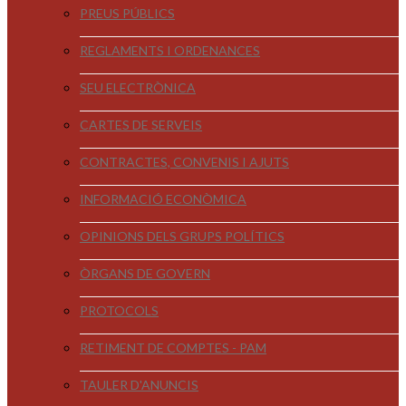
PREUS PÚBLICS
REGLAMENTS I ORDENANCES
SEU ELECTRÒNICA
CARTES DE SERVEIS
CONTRACTES, CONVENIS I AJUTS
INFORMACIÓ ECONÒMICA
OPINIONS DELS GRUPS POLÍTICS
ÒRGANS DE GOVERN
PROTOCOLS
RETIMENT DE COMPTES - PAM
TAULER D'ANUNCIS