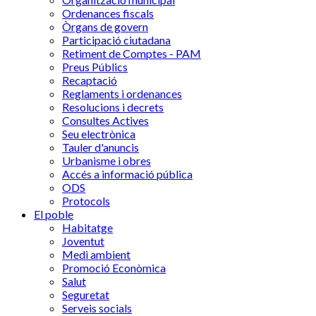
Ordenances fiscals
Òrgans de govern
Participació ciutadana
Retiment de Comptes - PAM
Preus Públics
Recaptació
Reglaments i ordenances
Resolucions i decrets
Consultes Actives
Seu electrònica
Tauler d'anuncis
Urbanisme i obres
Accés a informació pública
ODS
Protocols
El poble
Habitatge
Joventut
Medi ambient
Promoció Econòmica
Salut
Seguretat
Serveis socials