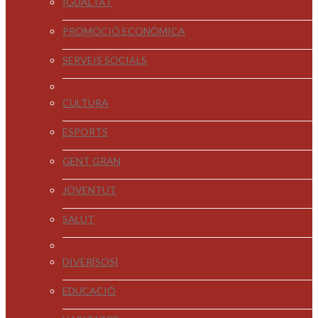
IGUALTAT
PROMOCIÓ ECONÒMICA
SERVEIS SOCIALS
CULTURA
ESPORTS
GENT GRAN
JOVENTUT
SALUT
DIVER[SOS]
EDUCACIÓ