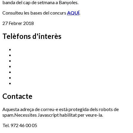
banda del cap de setmana a Banyoles.
Consulteu les bases del concurs
AQUÍ
.
27 Febrer 2018
Telèfons d'interès
Cassà Jove
669 166 000
Centre Cultural Sala Galà
972 462 820
Esports (zona esportiva)
972 461 527
Promoció Econòmica
972 462 821
Ràdio Cassà
972 463 777
Serveis Socials
972 460 851
Xaloc
972 900 235
Contacte
Aquesta adreça de correu-e està protegida dels robots de
spam.Necessites Javascript habilitat per veure-la.
Tel. 972 46 00 05