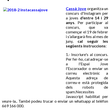
Cassà Jove
organitza un
concurs d'Instagram per
a joves
d'entre 14 i 29
anys
. Per participar al
concurs, que va
començar el 19 de febrer
i s'allargarà fins al mes de
juny,
cal seguir les
següents instruccions
:
1.- Inscriure's al concurs.
Per fer-ho, cal adreçar-se
a l'Espai Jove
l'Escorxador o enviar un
correu electrònic a
Aquesta adreça de
correu-e està protegida
dels robots de
spam.Necessites
Javascript habilitat per
veure-la.
. També podeu trucar o enviar un whatsapp al telèfon
669 166 000.