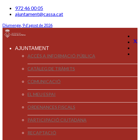
972 46 00 05
ajuntament@cassa.cat
Diumenge, 9 d'agost de 2026
AJUNTAMENT
ACCÉS A INFORMACIÓ PÚBLICA
CATÀLEG DE TRÀMITS
COMUNICACIÓ
EL MEU ESPAI
ORDENANCES FISCALS
PARTICIPACIÓ CIUTADANA
RECAPTACIÓ