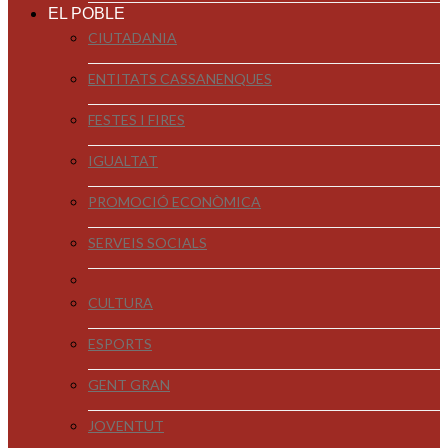
EL POBLE
CIUTADANIA
ENTITATS CASSANENQUES
FESTES I FIRES
IGUALTAT
PROMOCIÓ ECONÒMICA
SERVEIS SOCIALS
CULTURA
ESPORTS
GENT GRAN
JOVENTUT