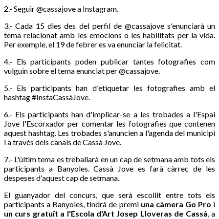
2.- Seguir @cassajove a Instagram.
3.- Cada 15 dies des del perfil de @cassajove s'enunciarà un
tema relacionat amb les emocions o les habilitats per la vida.
Per exemple, el 19 de febrer es va enunciar la felicitat.
4.- Els participants poden publicar tantes fotografies com
vulguin sobre el tema enunciat per @cassajove.
5.- Els participants han d'etiquetar les fotografies amb el
hashtag #InstaCassàJove.
6.- Els participants han d'implicar-se a les trobades a l'Espai
Jove l'Escorxador per comentar les fotografies que contenen
aquest hashtag. Les trobades s'anuncien a l'agenda del municipi
i a través dels canals de Cassà Jove.
7.- L'últim tema es treballarà en un cap de setmana amb tots els
participants a Banyoles. Cassà Jove es farà càrrec de les
despeses d'aquest cap de setmana.
El guanyador del concurs, que serà escollit entre tots els
participants a Banyoles, tindrà de premi
una càmera Go Pro
i
un curs gratuït a l'Escola d'Art Josep Lloveras de Cassà
, a