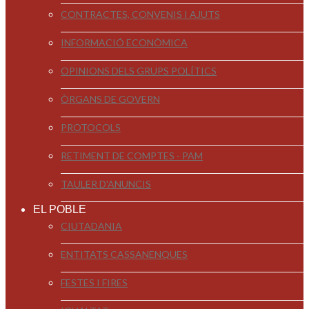
CONTRACTES, CONVENIS I AJUTS
INFORMACIÓ ECONÒMICA
OPINIONS DELS GRUPS POLÍTICS
ÒRGANS DE GOVERN
PROTOCOLS
RETIMENT DE COMPTES - PAM
TAULER D'ANUNCIS
EL POBLE
CIUTADANIA
ENTITATS CASSANENQUES
FESTES I FIRES