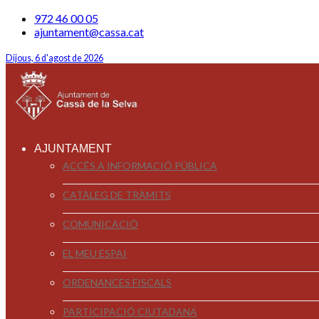
972 46 00 05
ajuntament@cassa.cat
Dijous, 6 d'agost de 2026
AJUNTAMENT
ACCÉS A INFORMACIÓ PÚBLICA
CATÀLEG DE TRÀMITS
COMUNICACIÓ
EL MEU ESPAI
ORDENANCES FISCALS
PARTICIPACIÓ CIUTADANA