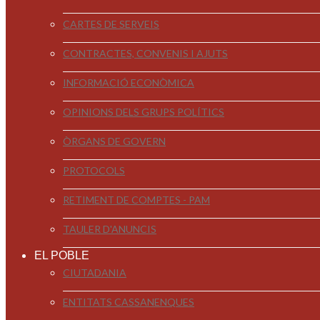
CARTES DE SERVEIS
CONTRACTES, CONVENIS I AJUTS
INFORMACIÓ ECONÒMICA
OPINIONS DELS GRUPS POLÍTICS
ÒRGANS DE GOVERN
PROTOCOLS
RETIMENT DE COMPTES - PAM
TAULER D'ANUNCIS
EL POBLE
CIUTADANIA
ENTITATS CASSANENQUES