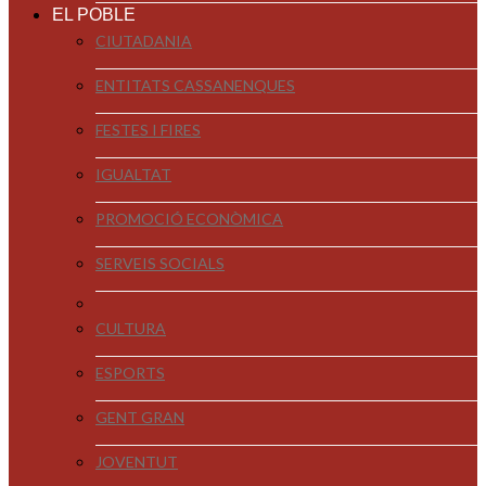
EL POBLE
CIUTADANIA
ENTITATS CASSANENQUES
FESTES I FIRES
IGUALTAT
PROMOCIÓ ECONÒMICA
SERVEIS SOCIALS
CULTURA
ESPORTS
GENT GRAN
JOVENTUT