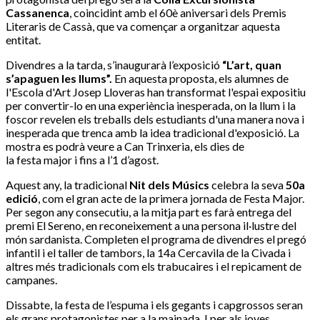
Cassanenca
, coincidint amb el 60è aniversari dels Premis
Literaris de Cassà, que va començar a organitzar aquesta
entitat.
Divendres a la tarda, s’inaugurarà l’exposició
“L’art, quan
s’apaguen les llums”.
En aquesta proposta, els alumnes de
l'Escola d'Art Josep Lloveras han transformat l'espai expositiu
per convertir-lo en una experiència inesperada, on la llum i la
foscor revelen els treballs dels estudiants d'una manera nova i
inesperada que trenca amb la idea tradicional d'exposició. La
mostra es podrà veure a Can Trinxeria, els dies de
la festa major i fins a l’1 d’agost.
Aquest any, la tradicional
Nit dels Músics
celebra la seva
50a
edició
, com el gran acte de la primera jornada de Festa Major.
Per segon any consecutiu, a la mitja part es farà entrega del
premi El Sereno, en reconeixement a una persona il·lustre del
món sardanista. Completen el programa de divendres el pregó
infantil i el taller de tambors, la 14a Cercavila de la Civada i
altres més tradicionals com els trabucaires i el repicament de
campanes.
Dissabte, la festa de l’espuma i els gegants i capgrossos seran
els grans protagonistes per a la mainada. I per als joves,