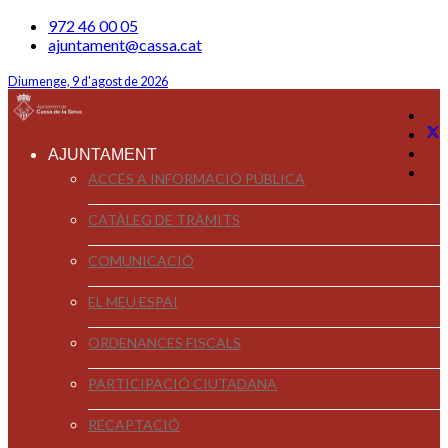
972 46 00 05
ajuntament@cassa.cat
Diumenge, 9 d'agost de 2026
AJUNTAMENT
ACCÉS A INFORMACIÓ PÚBLICA
CATÀLEG DE TRÀMITS
COMUNICACIÓ
EL MEU ESPAI
ORDENANCES FISCALS
PARTICIPACIÓ CIUTADANA
RECAPTACIÓ