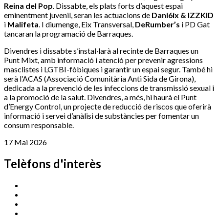
Reina del Pop
. Dissabte, els plats forts d’aquest espai
eminentment juvenil, seran les actuacions de
Dani6ix & IZZKID
i
Malifeta
. I diumenge, Eix Transversal,
DeRumber’s
i PD Gat
tancaran la programació de Barraques.
Divendres i dissabte s’instal·larà al recinte de Barraques un
Punt Mixt, amb informació i atenció per prevenir agressions
masclistes i LGTBI-fòbiques i garantir un espai segur. També hi
serà l’ACAS (Associació Comunitària Anti Sida de Girona),
dedicada a la prevenció de les infeccions de transmissió sexual i
a la promoció de la salut. Divendres, a més, hi haurà el Punt
d’Energy Control, un projecte de reducció de riscos que oferirà
informació i servei d’anàlisi de substàncies per fomentar un
consum responsable.
17 Mai 2026
Telèfons d'interès
Cassà Jove
669 166 000
Centre Cultural Sala Galà
972 462 820
Esports (zona esportiva)
972 461 527
Promoció Econòmica
972 462 821