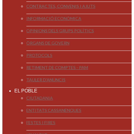
CONTRACTES, CONVENIS I AJUTS
INFORMACIÓ ECONÒMICA
OPINIONS DELS GRUPS POLÍTICS
ÒRGANS DE GOVERN
PROTOCOLS
RETIMENT DE COMPTES - PAM
TAULER D'ANUNCIS
EL POBLE
CIUTADANIA
ENTITATS CASSANENQUES
FESTES I FIRES