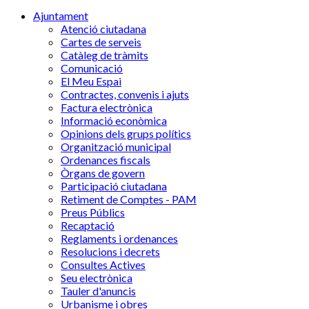
Ajuntament
Atenció ciutadana
Cartes de serveis
Catàleg de tràmits
Comunicació
El Meu Espai
Contractes, convenis i ajuts
Factura electrònica
Informació econòmica
Opinions dels grups polítics
Organització municipal
Ordenances fiscals
Òrgans de govern
Participació ciutadana
Retiment de Comptes - PAM
Preus Públics
Recaptació
Reglaments i ordenances
Resolucions i decrets
Consultes Actives
Seu electrònica
Tauler d'anuncis
Urbanisme i obres