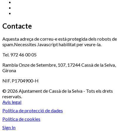
Ràdio Cassà
972 463 777
Serveis Socials
972 460 851
Xaloc
972 900 235
Contacte
Aquesta adreça de correu-e està protegida dels robots de
spam.Necessites Javascript habilitat per veure-la.
Tel. 972 46 00 05
Rambla Onze de Setembre, 107, 17244 Cassà de la Selva,
Girona
NIF. P1704900-H
© 2026 Ajuntament de Cassà de la Selva - Tots els drets
reservats.
Avis legal
Política de protecció de dades
Política de cookies
Sign In