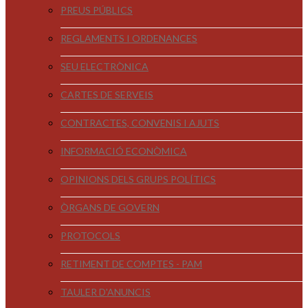
PREUS PÚBLICS
REGLAMENTS I ORDENANCES
SEU ELECTRÒNICA
CARTES DE SERVEIS
CONTRACTES, CONVENIS I AJUTS
INFORMACIÓ ECONÒMICA
OPINIONS DELS GRUPS POLÍTICS
ÒRGANS DE GOVERN
PROTOCOLS
RETIMENT DE COMPTES - PAM
TAULER D'ANUNCIS