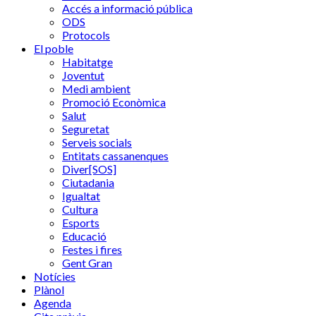
Accés a informació pública
ODS
Protocols
El poble
Habitatge
Joventut
Medi ambient
Promoció Econòmica
Salut
Seguretat
Serveis socials
Entitats cassanenques
Diver[SOS]
Ciutadania
Igualtat
Cultura
Esports
Educació
Festes i fires
Gent Gran
Notícies
Plànol
Agenda