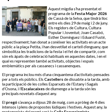
Aquest migdia s’ha presentat el
programa de la
Festa Major 2026
de Cassà de la Selva, que tindrà lloc
entre els dies 29 de maig i 2 de juny.
Els regidors de Cultura, Cultura
Popular i Joventut; Joan Casabó,
Esther Domínguez i Eduard Fusté,
respectivament; han donat a conèixer les activitats en un acte
públic a la plaça Petita, i han desvetllat el cartell d’enguany, que
simbolitza les tradicions de la festa i el fet de compartir, com
són els àpats de celebració habituals en aquestes dates, i en el
qual es representen també activitats, objectes i espais
emblemàtics per als cassanecs i cassanenques.
El programa inclou més d’una cinquantena d’activitats pensades
per a tots els públics. Els
Castellers
de dissabte a la tarda, amb
la participació de les colles Esparxats de l’Estany i Sagals
d’Osona, i l’
Escalacaixes
de diumenge a la tarda són les
principals novetats d’aquest any.
El
pregó
s’avança a dijous 28 de maig, com a pròleg de 4 dies
intensos i plens de propostes lúdiques i festives. Aquest any, la
protagonista del pregó serà la
Colla Excursionista