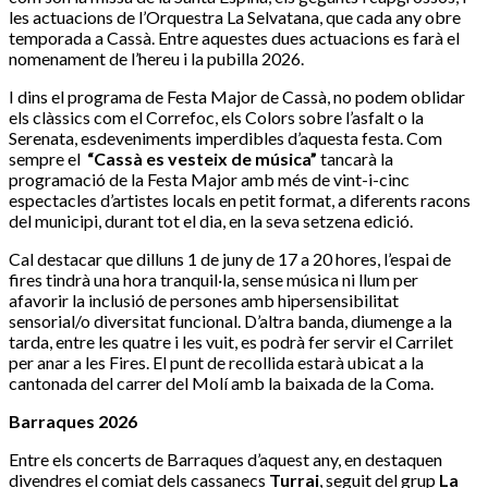
les actuacions de l’Orquestra La Selvatana, que cada any obre
temporada a Cassà. Entre aquestes dues actuacions es farà el
nomenament de l’hereu i la pubilla 2026.
I dins el programa de Festa Major de Cassà, no podem oblidar
els clàssics com el Correfoc, els Colors sobre l’asfalt o la
Serenata, esdeveniments imperdibles d’aquesta festa. Com
sempre el
“Cassà es vesteix de música”
tancarà la
programació de la Festa Major amb més de vint-i-cinc
espectacles d’artistes locals en petit format, a diferents racons
del municipi, durant tot el dia, en la seva setzena edició.
Cal destacar que dilluns 1 de juny de 17 a 20 hores, l’espai de
fires tindrà una hora tranquil·la, sense música ni llum per
afavorir la inclusió de persones amb hipersensibilitat
sensorial/o diversitat funcional. D’altra banda, diumenge a la
tarda, entre les quatre i les vuit, es podrà fer servir el Carrilet
per anar a les Fires. El punt de recollida estarà ubicat a la
cantonada del carrer del Molí amb la baixada de la Coma.
Barraques 2026
Entre els concerts de Barraques d’aquest any, en destaquen
divendres el comiat dels cassanecs
Turrai
, seguit del grup
La