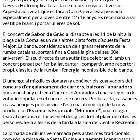
la Festa Holi omplirà la tarda de colors, música i diversió.
Aquesta activitat, que es farà a Can Parera, està pensada
especialment per a joves d’entre 12 i 18 anys. Es recomana anar
vestit de blanc i portar ulleres de sol.
El concert de
Sabor de Gràcia
, dissabte a les 11 de la nit a la
plaça de la Coma, és un dels altres plats forts d’aquesta Festa
Major. La banda, considerada un dels grans referents de la
rumba catalana, portarà fins a Cassà
la gira del seu 30è
aniversari. El seu directe és una autèntica celebració, amb un
concert pensat per fer ballar, cantar i compartir, amb repertori
propi, clàssics de la rumba i l’energia inconfusible de la banda.
Diumenge al migdia es donaran a conèixer els guanyadors del
concurs d’engalanament de carrers, balcons i aparadors
,
que aquest any estrena Concurs d’Aparadors i una categoria de
votació popular en el concurs de carrers. Per la tarda, cassanecs
i cassanenques podran viure l’estrena al municipi de la nova
producció d’
Escenaris Especials “Mmmmh!”
, una trilogia
teatral que posa el focus en el desig i el dret al plaer de totes les
persones. Serà a les sis de la tarda a la sala del Centre Recreatiu.
La jornada de dilluns ve marcada pels actes més tradicionals
com són la missa de la Santa Espina, els gegants i capgrossos, i