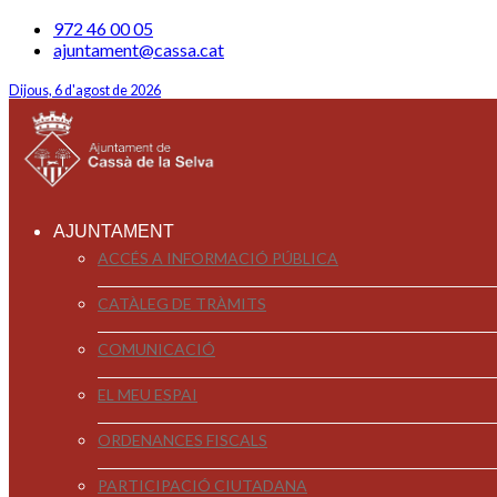
972 46 00 05
ajuntament@cassa.cat
Dijous, 6 d'agost de 2026
AJUNTAMENT
ACCÉS A INFORMACIÓ PÚBLICA
CATÀLEG DE TRÀMITS
COMUNICACIÓ
EL MEU ESPAI
ORDENANCES FISCALS
PARTICIPACIÓ CIUTADANA