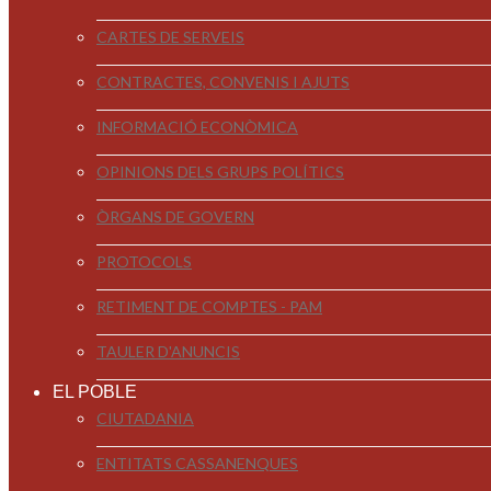
CARTES DE SERVEIS
CONTRACTES, CONVENIS I AJUTS
INFORMACIÓ ECONÒMICA
OPINIONS DELS GRUPS POLÍTICS
ÒRGANS DE GOVERN
PROTOCOLS
RETIMENT DE COMPTES - PAM
TAULER D'ANUNCIS
EL POBLE
CIUTADANIA
ENTITATS CASSANENQUES