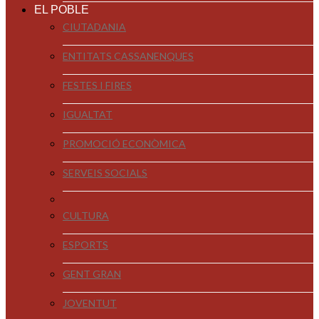
EL POBLE
CIUTADANIA
ENTITATS CASSANENQUES
FESTES I FIRES
IGUALTAT
PROMOCIÓ ECONÒMICA
SERVEIS SOCIALS
CULTURA
ESPORTS
GENT GRAN
JOVENTUT