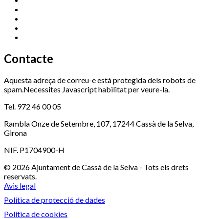
Promoció Econòmica
972 462 821
Ràdio Cassà
972 463 777
Serveis Socials
972 460 851
Xaloc
972 900 235
Contacte
Aquesta adreça de correu-e està protegida dels robots de
spam.Necessites Javascript habilitat per veure-la.
Tel. 972 46 00 05
Rambla Onze de Setembre, 107, 17244 Cassà de la Selva,
Girona
NIF. P1704900-H
© 2026 Ajuntament de Cassà de la Selva - Tots els drets
reservats.
Avis legal
Política de protecció de dades
Política de cookies