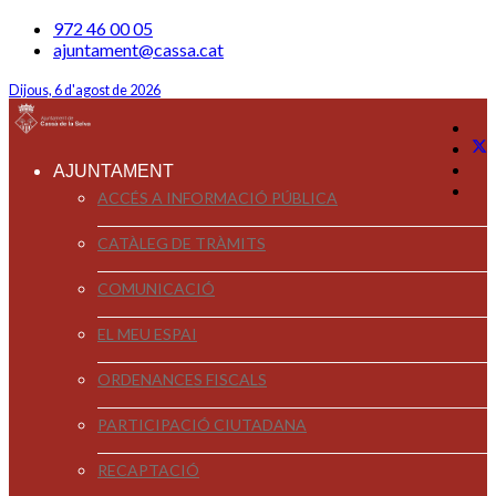
972 46 00 05
ajuntament@cassa.cat
Dijous, 6 d'agost de 2026
AJUNTAMENT
ACCÉS A INFORMACIÓ PÚBLICA
CATÀLEG DE TRÀMITS
COMUNICACIÓ
EL MEU ESPAI
ORDENANCES FISCALS
PARTICIPACIÓ CIUTADANA
RECAPTACIÓ