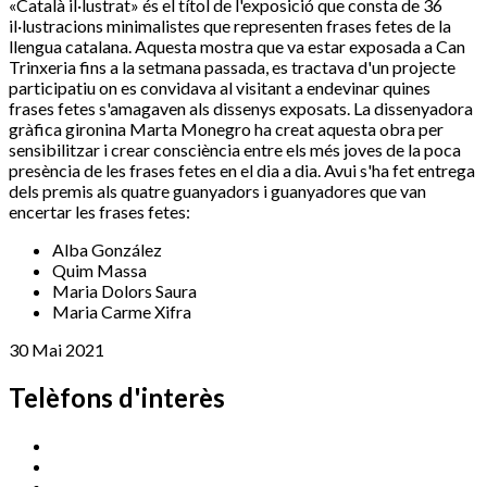
«Català il·lustrat» és el títol de l'exposició que consta de 36
il·lustracions minimalistes que representen frases fetes de la
llengua catalana. Aquesta mostra que va estar exposada a Can
Trinxeria fins a la setmana passada, es tractava d'un projecte
participatiu on es convidava al visitant a endevinar quines
frases fetes s'amagaven als dissenys exposats. La dissenyadora
gràfica gironina Marta
Monegro
ha creat aquesta obra per
sensibilitzar i crear consciència entre els més joves de la poca
presència de les frases fetes en el dia a dia. Avui s'ha fet entrega
dels premis als quatre guanyadors i guanyadores que van
encertar les frases fetes:
Alba González
Quim Massa
Maria Dolors Saura
Maria Carme Xifra
30 Mai 2021
Telèfons d'interès
Cassà Jove
669 166 000
Centre Cultural Sala Galà
972 462 820
Esports (zona esportiva)
972 461 527