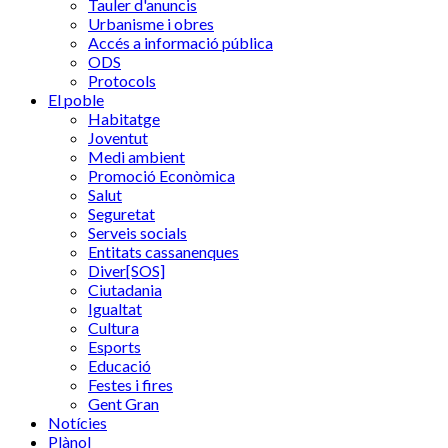
Tauler d'anuncis
Urbanisme i obres
Accés a informació pública
ODS
Protocols
El poble
Habitatge
Joventut
Medi ambient
Promoció Econòmica
Salut
Seguretat
Serveis socials
Entitats cassanenques
Diver[SOS]
Ciutadania
Igualtat
Cultura
Esports
Educació
Festes i fires
Gent Gran
Notícies
Plànol