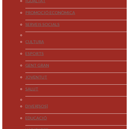
IGUALTAT
PROMOCIÓ ECONÒMICA
SERVEIS SOCIALS
CULTURA
ESPORTS
GENT GRAN
JOVENTUT
SALUT
DIVER[SOS]
EDUCACIÓ