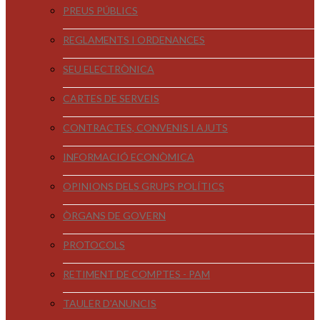
PREUS PÚBLICS
REGLAMENTS I ORDENANCES
SEU ELECTRÒNICA
CARTES DE SERVEIS
CONTRACTES, CONVENIS I AJUTS
INFORMACIÓ ECONÒMICA
OPINIONS DELS GRUPS POLÍTICS
ÒRGANS DE GOVERN
PROTOCOLS
RETIMENT DE COMPTES - PAM
TAULER D'ANUNCIS