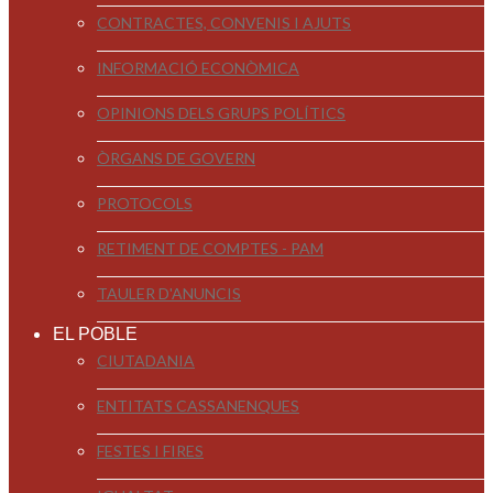
CONTRACTES, CONVENIS I AJUTS
INFORMACIÓ ECONÒMICA
OPINIONS DELS GRUPS POLÍTICS
ÒRGANS DE GOVERN
PROTOCOLS
RETIMENT DE COMPTES - PAM
TAULER D'ANUNCIS
EL POBLE
CIUTADANIA
ENTITATS CASSANENQUES
FESTES I FIRES