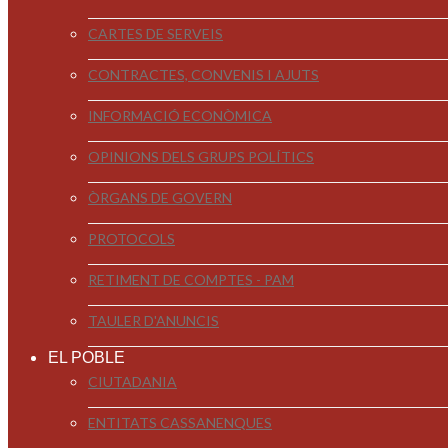
CARTES DE SERVEIS
CONTRACTES, CONVENIS I AJUTS
INFORMACIÓ ECONÒMICA
OPINIONS DELS GRUPS POLÍTICS
ÒRGANS DE GOVERN
PROTOCOLS
RETIMENT DE COMPTES - PAM
TAULER D'ANUNCIS
EL POBLE
CIUTADANIA
ENTITATS CASSANENQUES