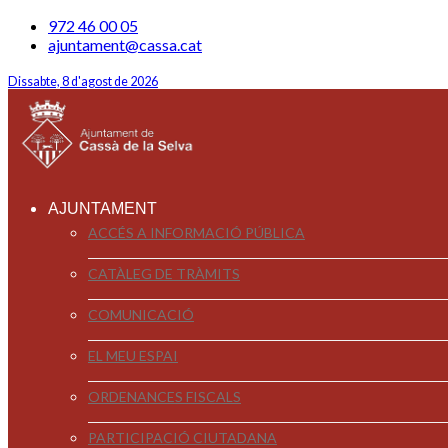
972 46 00 05
ajuntament@cassa.cat
Dissabte, 8 d'agost de 2026
AJUNTAMENT
ACCÉS A INFORMACIÓ PÚBLICA
CATÀLEG DE TRÀMITS
COMUNICACIÓ
EL MEU ESPAI
ORDENANCES FISCALS
PARTICIPACIÓ CIUTADANA