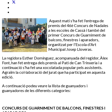
Aquest matí s'ha fet l'entrega de
premis del 46è Concurs de Nadales
a les escoles de Cassà i també del
primer Concurs de Guarniment de
balcons, finestres i aparadors,
organitzat per l'Escola d'Art
Municipal Josep Lloveras.
La regidora Esther Domínguez, acompanyada del regidor, Àlex
Font, han fet entrega dels premis al Pati de Can Trinxeria i a
continuació s'ha fet una xocolatada popular pels assistents.
Agraïm la col·laboració del jurat que ha participat en aquesta
edició.
A continuació podeu veure la llista de guanyadors i
guanyadores de les diferents categories:
CONCURS DE GUARNIMENT DE BALCONS, FINESTRES I