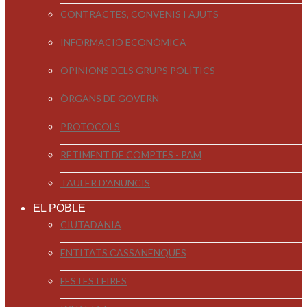
CONTRACTES, CONVENIS I AJUTS
INFORMACIÓ ECONÒMICA
OPINIONS DELS GRUPS POLÍTICS
ÒRGANS DE GOVERN
PROTOCOLS
RETIMENT DE COMPTES - PAM
TAULER D'ANUNCIS
EL POBLE
CIUTADANIA
ENTITATS CASSANENQUES
FESTES I FIRES