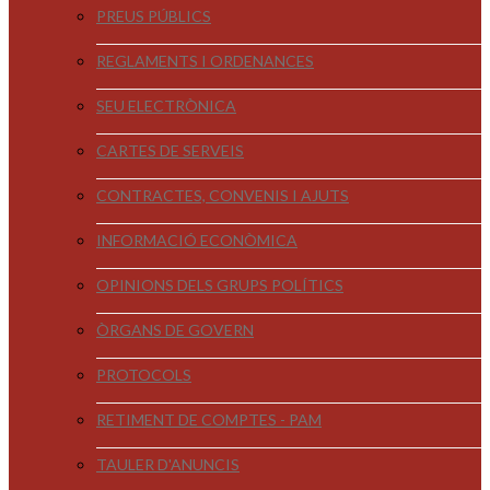
PREUS PÚBLICS
REGLAMENTS I ORDENANCES
SEU ELECTRÒNICA
CARTES DE SERVEIS
CONTRACTES, CONVENIS I AJUTS
INFORMACIÓ ECONÒMICA
OPINIONS DELS GRUPS POLÍTICS
ÒRGANS DE GOVERN
PROTOCOLS
RETIMENT DE COMPTES - PAM
TAULER D'ANUNCIS