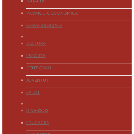
IGUALTAT
PROMOCIÓ ECONÒMICA
SERVEIS SOCIALS
CULTURA
ESPORTS
GENT GRAN
JOVENTUT
SALUT
DIVER[SOS]
EDUCACIÓ