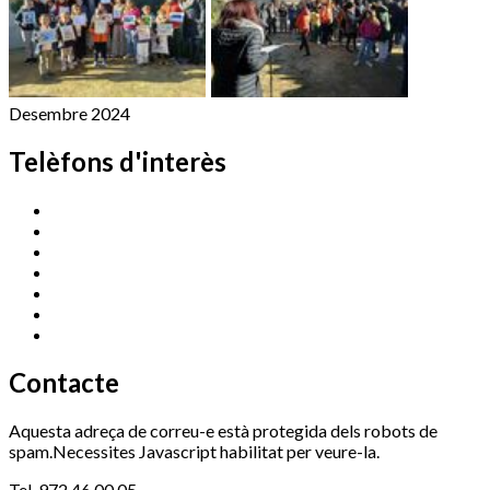
Desembre 2024
Telèfons d'interès
Cassà Jove
669 166 000
Centre Cultural Sala Galà
972 462 820
Esports (zona esportiva)
972 461 527
Promoció Econòmica
972 462 821
Ràdio Cassà
972 463 777
Serveis Socials
972 460 851
Xaloc
972 900 235
Contacte
Aquesta adreça de correu-e està protegida dels robots de
spam.Necessites Javascript habilitat per veure-la.
Tel. 972 46 00 05