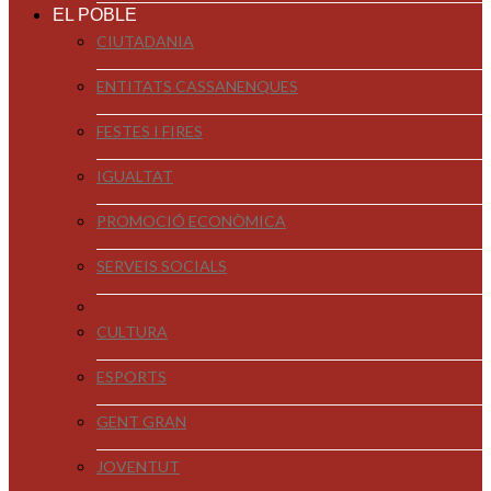
EL POBLE
CIUTADANIA
ENTITATS CASSANENQUES
FESTES I FIRES
IGUALTAT
PROMOCIÓ ECONÒMICA
SERVEIS SOCIALS
CULTURA
ESPORTS
GENT GRAN
JOVENTUT