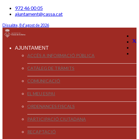
972 46 00 05
ajuntament@cassa.cat
Dissabte, 8 d'agost de 2026
AJUNTAMENT
ACCÉS A INFORMACIÓ PÚBLICA
CATÀLEG DE TRÀMITS
COMUNICACIÓ
EL MEU ESPAI
ORDENANCES FISCALS
PARTICIPACIÓ CIUTADANA
RECAPTACIÓ