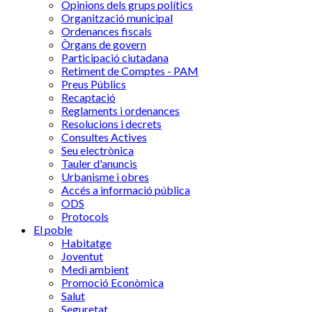
Opinions dels grups polítics
Organització municipal
Ordenances fiscals
Òrgans de govern
Participació ciutadana
Retiment de Comptes - PAM
Preus Públics
Recaptació
Reglaments i ordenances
Resolucions i decrets
Consultes Actives
Seu electrònica
Tauler d'anuncis
Urbanisme i obres
Accés a informació pública
ODS
Protocols
El poble
Habitatge
Joventut
Medi ambient
Promoció Econòmica
Salut
Seguretat