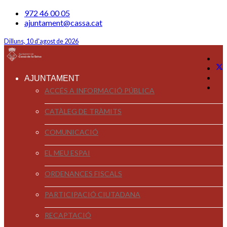
972 46 00 05
ajuntament@cassa.cat
Dilluns, 10 d'agost de 2026
AJUNTAMENT
ACCÉS A INFORMACIÓ PÚBLICA
CATÀLEG DE TRÀMITS
COMUNICACIÓ
EL MEU ESPAI
ORDENANCES FISCALS
PARTICIPACIÓ CIUTADANA
RECAPTACIÓ