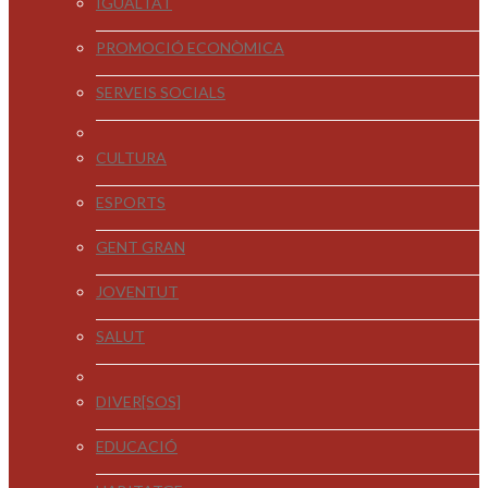
IGUALTAT
PROMOCIÓ ECONÒMICA
SERVEIS SOCIALS
CULTURA
ESPORTS
GENT GRAN
JOVENTUT
SALUT
DIVER[SOS]
EDUCACIÓ