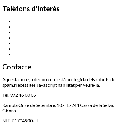
Telèfons d'interès
Cassà Jove
669 166 000
Centre Cultural Sala Galà
972 462 820
Esports (zona esportiva)
972 461 527
Promoció Econòmica
972 462 821
Ràdio Cassà
972 463 777
Serveis Socials
972 460 851
Xaloc
972 900 235
Contacte
Aquesta adreça de correu-e està protegida dels robots de
spam.Necessites Javascript habilitat per veure-la.
Tel. 972 46 00 05
Rambla Onze de Setembre, 107, 17244 Cassà de la Selva,
Girona
NIF. P1704900-H