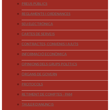
PREUS PÚBLICS
REGLAMENTS I ORDENANCES
SEU ELECTRÒNICA
CARTES DE SERVEIS
CONTRACTES, CONVENIS I AJUTS
INFORMACIÓ ECONÒMICA
OPINIONS DELS GRUPS POLÍTICS
ÒRGANS DE GOVERN
PROTOCOLS
RETIMENT DE COMPTES - PAM
TAULER D'ANUNCIS