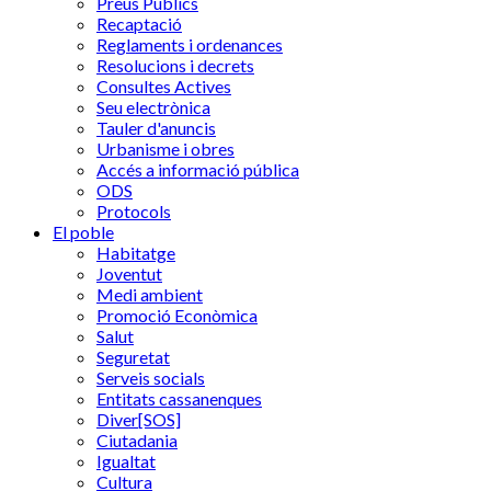
Preus Públics
Recaptació
Reglaments i ordenances
Resolucions i decrets
Consultes Actives
Seu electrònica
Tauler d'anuncis
Urbanisme i obres
Accés a informació pública
ODS
Protocols
El poble
Habitatge
Joventut
Medi ambient
Promoció Econòmica
Salut
Seguretat
Serveis socials
Entitats cassanenques
Diver[SOS]
Ciutadania
Igualtat
Cultura