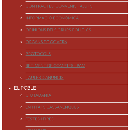
CONTRACTES, CONVENIS I AJUTS
INFORMACIÓ ECONÒMICA
OPINIONS DELS GRUPS POLÍTICS
ÒRGANS DE GOVERN
PROTOCOLS
RETIMENT DE COMPTES - PAM
TAULER D'ANUNCIS
EL POBLE
CIUTADANIA
ENTITATS CASSANENQUES
FESTES I FIRES