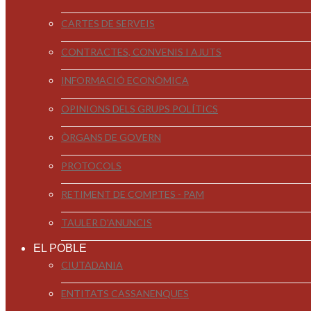
CARTES DE SERVEIS
CONTRACTES, CONVENIS I AJUTS
INFORMACIÓ ECONÒMICA
OPINIONS DELS GRUPS POLÍTICS
ÒRGANS DE GOVERN
PROTOCOLS
RETIMENT DE COMPTES - PAM
TAULER D'ANUNCIS
EL POBLE
CIUTADANIA
ENTITATS CASSANENQUES