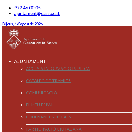
972 46 00 05
ajuntament@cassa.cat
Dijous, 6 d'agost de 2026
AJUNTAMENT
ACCÉS A INFORMACIÓ PÚBLICA
CATÀLEG DE TRÀMITS
COMUNICACIÓ
EL MEU ESPAI
ORDENANCES FISCALS
PARTICIPACIÓ CIUTADANA