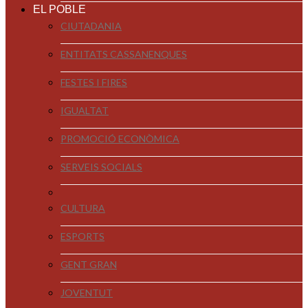
EL POBLE
CIUTADANIA
ENTITATS CASSANENQUES
FESTES I FIRES
IGUALTAT
PROMOCIÓ ECONÒMICA
SERVEIS SOCIALS
CULTURA
ESPORTS
GENT GRAN
JOVENTUT