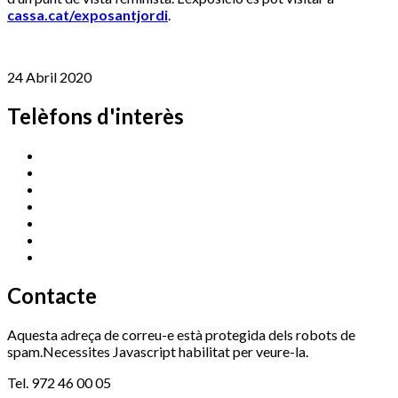
cassa.cat/
exposantjordi
.
24 Abril 2020
Telèfons d'interès
Cassà Jove
669 166 000
Centre Cultural Sala Galà
972 462 820
Esports (zona esportiva)
972 461 527
Promoció Econòmica
972 462 821
Ràdio Cassà
972 463 777
Serveis Socials
972 460 851
Xaloc
972 900 235
Contacte
Aquesta adreça de correu-e està protegida dels robots de
spam.Necessites Javascript habilitat per veure-la.
Tel. 972 46 00 05