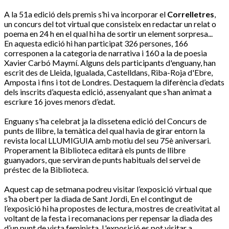
A la
51a
edició dels premis s’hi va incorporar el
Correlletres
,
un concurs del tot virtual que consisteix en redactar un relat o
poema en 24 h en el qual hi ha de sortir un element sorpresa...
En aquesta edició hi han participat 326 persones, 166
corresponen a la categoria de narrativa i 160 a la de poesia
Xavier Carbó
Maymí
. Alguns dels participants d'enguany, han
escrit des de Lleida, Igualada, Castelldans, Riba-Roja d'Ebre,
Amposta i fins i tot de Londres. Destaquem la diferència d’edats
dels inscrits d’aquesta edició, assenyalant que s’han animat a
escriure 16 joves menors d’edat.
Enguany s'ha celebrat ja la dissetena edició del Concurs de
punts de llibre, la temàtica del qual havia de girar entorn la
revista local
LLUMIGUIA
amb motiu del seu
75è
aniversari.
Properament la Biblioteca editarà els punts de llibre
guanyadors, que serviran de punts habituals del servei de
préstec de la Biblioteca.
Aquest cap de setmana podreu visitar l’exposició virtual que
s’ha obert per la diada de Sant Jordi, En el contingut de
l’exposició hi ha propostes de lectura, mostres de creativitat al
voltant de la festa i recomanacions per repensar la diada des
d’un punt de vista feminista. L'exposició es pot visitar a