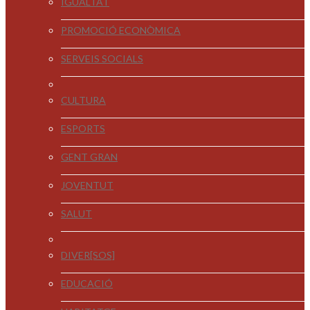
IGUALTAT
PROMOCIÓ ECONÒMICA
SERVEIS SOCIALS
CULTURA
ESPORTS
GENT GRAN
JOVENTUT
SALUT
DIVER[SOS]
EDUCACIÓ