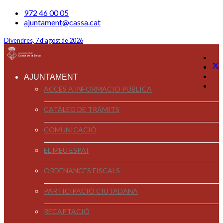
972 46 00 05
ajuntament@cassa.cat
Divendres, 7 d'agost de 2026
AJUNTAMENT
ACCÉS A INFORMACIÓ PÚBLICA
CATÀLEG DE TRÀMITS
COMUNICACIÓ
EL MEU ESPAI
ORDENANCES FISCALS
PARTICIPACIÓ CIUTADANA
RECAPTACIÓ