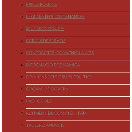
PREUS PÚBLICS
REGLAMENTS I ORDENANCES
SEU ELECTRÒNICA
CARTES DE SERVEIS
CONTRACTES, CONVENIS I AJUTS
INFORMACIÓ ECONÒMICA
OPINIONS DELS GRUPS POLÍTICS
ÒRGANS DE GOVERN
PROTOCOLS
RETIMENT DE COMPTES - PAM
TAULER D'ANUNCIS