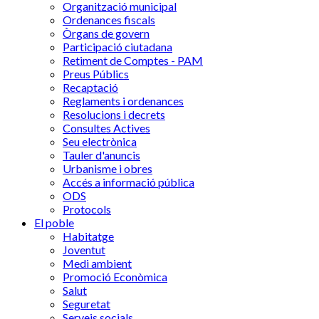
Organització municipal
Ordenances fiscals
Òrgans de govern
Participació ciutadana
Retiment de Comptes - PAM
Preus Públics
Recaptació
Reglaments i ordenances
Resolucions i decrets
Consultes Actives
Seu electrònica
Tauler d'anuncis
Urbanisme i obres
Accés a informació pública
ODS
Protocols
El poble
Habitatge
Joventut
Medi ambient
Promoció Econòmica
Salut
Seguretat
Serveis socials