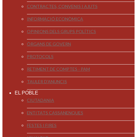
CONTRACTES, CONVENIS I AJUTS
INFORMACIÓ ECONÒMICA
OPINIONS DELS GRUPS POLÍTICS
ÒRGANS DE GOVERN
PROTOCOLS
RETIMENT DE COMPTES - PAM
TAULER D'ANUNCIS
EL POBLE
CIUTADANIA
ENTITATS CASSANENQUES
FESTES I FIRES