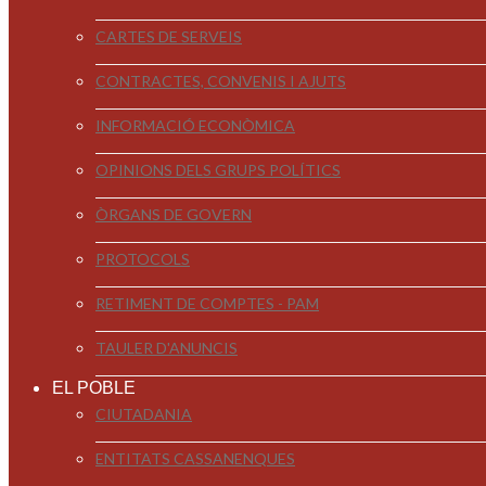
CARTES DE SERVEIS
CONTRACTES, CONVENIS I AJUTS
INFORMACIÓ ECONÒMICA
OPINIONS DELS GRUPS POLÍTICS
ÒRGANS DE GOVERN
PROTOCOLS
RETIMENT DE COMPTES - PAM
TAULER D'ANUNCIS
EL POBLE
CIUTADANIA
ENTITATS CASSANENQUES