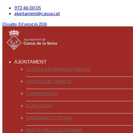
972 46 00 05
ajuntament@cassa.cat
Dissabte, 8 d'agost de 2026
AJUNTAMENT
ACCÉS A INFORMACIÓ PÚBLICA
CATÀLEG DE TRÀMITS
COMUNICACIÓ
EL MEU ESPAI
ORDENANCES FISCALS
PARTICIPACIÓ CIUTADANA