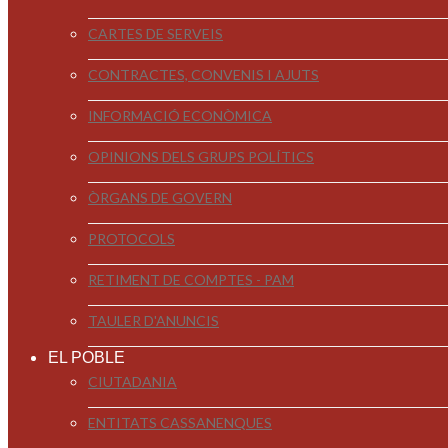
CARTES DE SERVEIS
CONTRACTES, CONVENIS I AJUTS
INFORMACIÓ ECONÒMICA
OPINIONS DELS GRUPS POLÍTICS
ÒRGANS DE GOVERN
PROTOCOLS
RETIMENT DE COMPTES - PAM
TAULER D'ANUNCIS
EL POBLE
CIUTADANIA
ENTITATS CASSANENQUES