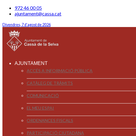
972 46 00 05
ajuntament@cassa.cat
Divendres, 7 d'agost de 2026
AJUNTAMENT
ACCÉS A INFORMACIÓ PÚBLICA
CATÀLEG DE TRÀMITS
COMUNICACIÓ
EL MEU ESPAI
ORDENANCES FISCALS
PARTICIPACIÓ CIUTADANA