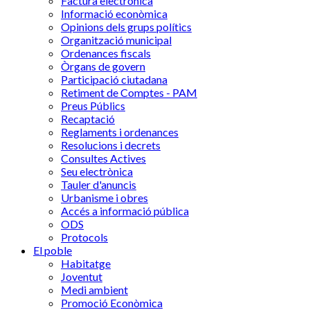
Factura electrònica
Informació econòmica
Opinions dels grups polítics
Organització municipal
Ordenances fiscals
Òrgans de govern
Participació ciutadana
Retiment de Comptes - PAM
Preus Públics
Recaptació
Reglaments i ordenances
Resolucions i decrets
Consultes Actives
Seu electrònica
Tauler d'anuncis
Urbanisme i obres
Accés a informació pública
ODS
Protocols
El poble
Habitatge
Joventut
Medi ambient
Promoció Econòmica