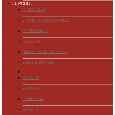
EL POBLE
CIUTADANIA
ENTITATS CASSANENQUES
FESTES I FIRES
IGUALTAT
PROMOCIÓ ECONÒMICA
SERVEIS SOCIALS
CULTURA
ESPORTS
GENT GRAN
JOVENTUT