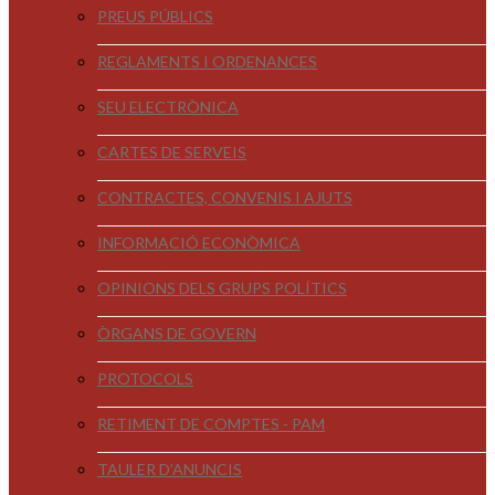
PREUS PÚBLICS
REGLAMENTS I ORDENANCES
SEU ELECTRÒNICA
CARTES DE SERVEIS
CONTRACTES, CONVENIS I AJUTS
INFORMACIÓ ECONÒMICA
OPINIONS DELS GRUPS POLÍTICS
ÒRGANS DE GOVERN
PROTOCOLS
RETIMENT DE COMPTES - PAM
TAULER D'ANUNCIS