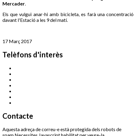
Mercader
.
Els que vulgui anar-hi amb bicicleta, es farà una concentració
davant l'Estació a les 9 del matí.
17 Març 2017
Telèfons d'interès
Cassà Jove
669 166 000
Centre Cultural Sala Galà
972 462 820
Esports (zona esportiva)
972 461 527
Promoció Econòmica
972 462 821
Ràdio Cassà
972 463 777
Serveis Socials
972 460 851
Xaloc
972 900 235
Contacte
Aquesta adreça de correu-e està protegida dels robots de
spam.Necessites Javascript habilitat per veure-la.