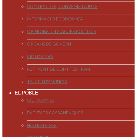
CONTRACTES, CONVENIS I AJUTS
INFORMACIÓ ECONÒMICA
OPINIONS DELS GRUPS POLÍTICS
ÒRGANS DE GOVERN
PROTOCOLS
RETIMENT DE COMPTES - PAM
TAULER D'ANUNCIS
EL POBLE
CIUTADANIA
ENTITATS CASSANENQUES
FESTES I FIRES