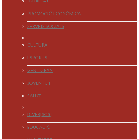
IGUALTAT
PROMOCIÓ ECONÒMICA
SERVEIS SOCIALS
CULTURA
ESPORTS
GENT GRAN
JOVENTUT
SALUT
DIVER[SOS]
EDUCACIÓ