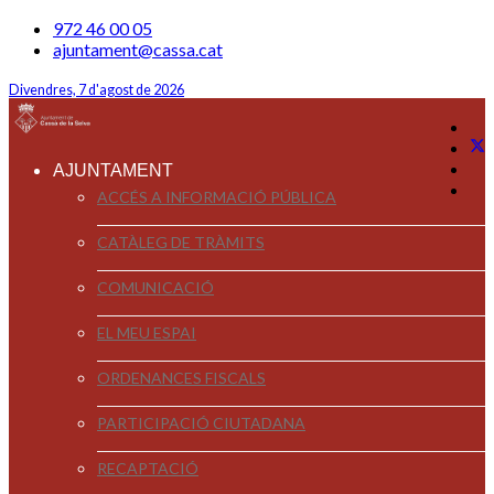
972 46 00 05
ajuntament@cassa.cat
Divendres, 7 d'agost de 2026
AJUNTAMENT
ACCÉS A INFORMACIÓ PÚBLICA
CATÀLEG DE TRÀMITS
COMUNICACIÓ
EL MEU ESPAI
ORDENANCES FISCALS
PARTICIPACIÓ CIUTADANA
RECAPTACIÓ