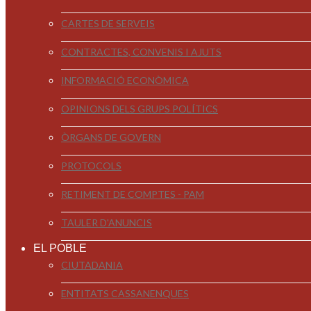
CARTES DE SERVEIS
CONTRACTES, CONVENIS I AJUTS
INFORMACIÓ ECONÒMICA
OPINIONS DELS GRUPS POLÍTICS
ÒRGANS DE GOVERN
PROTOCOLS
RETIMENT DE COMPTES - PAM
TAULER D'ANUNCIS
EL POBLE
CIUTADANIA
ENTITATS CASSANENQUES