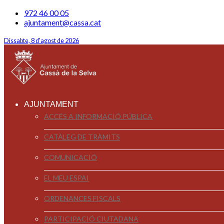
972 46 00 05
ajuntament@cassa.cat
Dissabte, 8 d'agost de 2026
AJUNTAMENT
ACCÉS A INFORMACIÓ PÚBLICA
CATÀLEG DE TRÀMITS
COMUNICACIÓ
EL MEU ESPAI
ORDENANCES FISCALS
PARTICIPACIÓ CIUTADANA