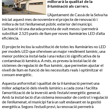
millorarà la qualitat de la
il·luminació als carrers.
L’Ajuntament de Cassà de la Selva ha
iniciat aquest mes de novembre el projecte de renovació i
millora de tot l’enllumenat públic exterior del municipi.
L’actuació té una durada prevista de vuit mesos i permetrà
substituir 2.525 punts de llum per noves lluminàries LED d’alta
eficiència.
El projecte inclou la substitució de totes les lluminàries no LED
per models LED que ofereixen un major rendiment lumínic, una
menor potència instal·lada i una reducció significativa de la
contaminació lumínica. A més, es preveu la instal·lació de
sistemes de regulació de flux lumínic, que permeten ajustar el
nivell de llum en funció de les necessitats reals i optimitzar el
consum energètic.
Aquesta uniformitat i qualitat de la il·luminació permet una
millor adaptació dels nivells lumínics a cada zona i facilita
l’amortització de la inversió amb l’estalvi energètic generat.
Amb la instal·lació d’un sistema innovador de control i regulació
de l’enllumenat, el municipi farà un salt endavant en la gestió
energètica. Segons l’estudi previ, la renovació permetrà