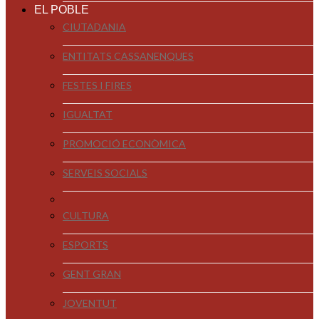
EL POBLE
CIUTADANIA
ENTITATS CASSANENQUES
FESTES I FIRES
IGUALTAT
PROMOCIÓ ECONÒMICA
SERVEIS SOCIALS
CULTURA
ESPORTS
GENT GRAN
JOVENTUT