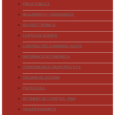
PREUS PÚBLICS
REGLAMENTS I ORDENANCES
SEU ELECTRÒNICA
CARTES DE SERVEIS
CONTRACTES, CONVENIS I AJUTS
INFORMACIÓ ECONÒMICA
OPINIONS DELS GRUPS POLÍTICS
ÒRGANS DE GOVERN
PROTOCOLS
RETIMENT DE COMPTES - PAM
TAULER D'ANUNCIS