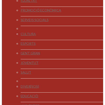
IGUALTAT
PROMOCIÓ ECONÒMICA
SERVEIS SOCIALS
CULTURA
ESPORTS
GENT GRAN
JOVENTUT
SALUT
DIVER[SOS]
EDUCACIÓ