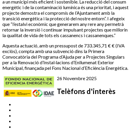
a un municipi més eficient i sostenible. La reducció del consum
energètic i de la contaminació lumínica és una prioritat, i aquest
projecte demostra el compromís de l’Ajuntament amb la
transició energètica i la protecció del nostre entorn”. I afegeix
que “l’estalvi econòmic que generarem any rere any permetrà
retornar la inversió i continuar impulsant projectes que millorin
la qualitat de vida de tots els cassanencs i cassanenques.”
Aquesta actuació, amb un pressupost de 733.345,71 € € (IVA
exclòs), compta amb una subvenció dins la Primera
Convocatòria del Programa d’Ajuda per a Projectes Singulars
per a la Renovació d’Instal·lacions d’Enllumenat Exterior
Municipal, finançada pel Fons Nacional d’Eficiència Energètica.
26 Novembre 2025
Telèfons d'interès
Cassà Jove
669 166 000
Centre Cultural Sala Galà
972 462 820
Esports (zona esportiva)
972 461 527
Promoció Econòmica
972 462 821
Ràdio Cassà
972 463 777