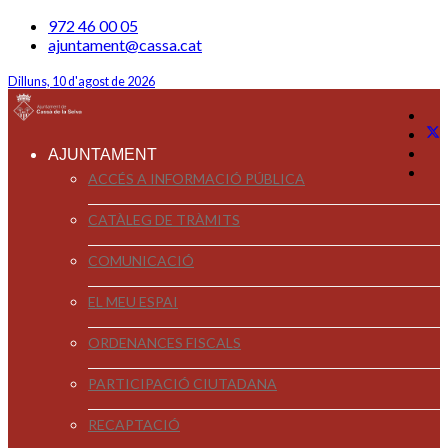
972 46 00 05
ajuntament@cassa.cat
Dilluns, 10 d'agost de 2026
AJUNTAMENT
ACCÉS A INFORMACIÓ PÚBLICA
CATÀLEG DE TRÀMITS
COMUNICACIÓ
EL MEU ESPAI
ORDENANCES FISCALS
PARTICIPACIÓ CIUTADANA
RECAPTACIÓ