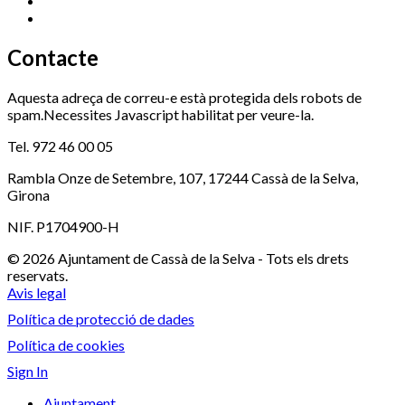
Serveis Socials
972 460 851
Xaloc
972 900 235
Contacte
Aquesta adreça de correu-e està protegida dels robots de
spam.Necessites Javascript habilitat per veure-la.
Tel. 972 46 00 05
Rambla Onze de Setembre, 107, 17244 Cassà de la Selva,
Girona
NIF. P1704900-H
© 2026 Ajuntament de Cassà de la Selva - Tots els drets
reservats.
Avis legal
Política de protecció de dades
Política de cookies
Sign In
Ajuntament