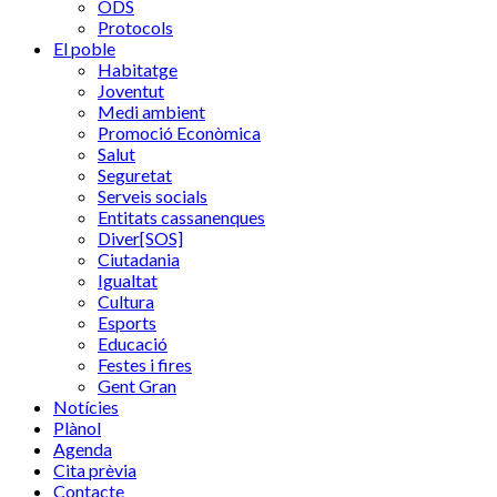
ODS
Protocols
El poble
Habitatge
Joventut
Medi ambient
Promoció Econòmica
Salut
Seguretat
Serveis socials
Entitats cassanenques
Diver[SOS]
Ciutadania
Igualtat
Cultura
Esports
Educació
Festes i fires
Gent Gran
Notícies
Plànol
Agenda
Cita prèvia
Contacte