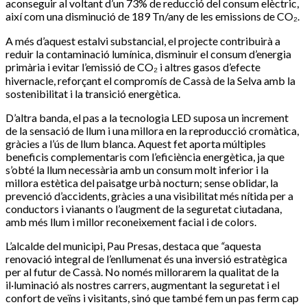
aconseguir al voltant d’un 73% de reducció del consum elèctric,
així com una disminució de 189 Tn/any de les emissions de CO₂.
A més d’aquest estalvi substancial, el projecte contribuirà a
reduir la contaminació lumínica, disminuir el consum d’energia
primària i evitar l’emissió de CO₂ i altres gasos d’efecte
hivernacle, reforçant el compromís de Cassà de la Selva amb la
sostenibilitat i la transició energètica.
D’altra banda, el pas a la tecnologia LED suposa un increment
de la sensació de llum i una millora en la reproducció cromàtica,
gràcies a l’ús de llum blanca. Aquest fet aporta múltiples
beneficis complementaris com l’eficiència energètica, ja que
s’obté la llum necessària amb un consum molt inferior i la
millora estètica del paisatge urbà nocturn; sense oblidar, la
prevenció d’accidents, gràcies a una visibilitat més nítida per a
conductors i vianants o l’augment de la seguretat ciutadana,
amb més llum i millor reconeixement facial i de colors.
L’alcalde del municipi, Pau Presas, destaca que
“
aquesta
renovació integral de l’enllumenat és una inversió estratègica
per al futur de Cassà. No només millorarem la qualitat de la
il·luminació als nostres carrers, augmentant la seguretat i el
confort de veïns i visitants, sinó que també fem un pas ferm cap