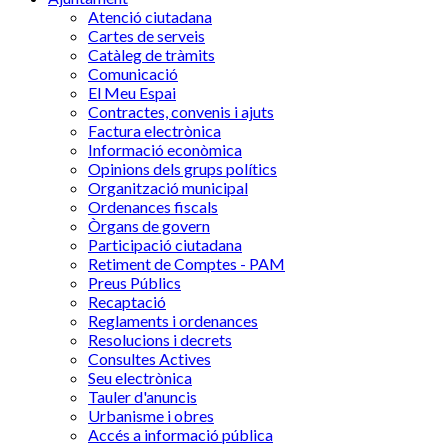
Atenció ciutadana
Cartes de serveis
Catàleg de tràmits
Comunicació
El Meu Espai
Contractes, convenis i ajuts
Factura electrònica
Informació econòmica
Opinions dels grups polítics
Organització municipal
Ordenances fiscals
Òrgans de govern
Participació ciutadana
Retiment de Comptes - PAM
Preus Públics
Recaptació
Reglaments i ordenances
Resolucions i decrets
Consultes Actives
Seu electrònica
Tauler d'anuncis
Urbanisme i obres
Accés a informació pública