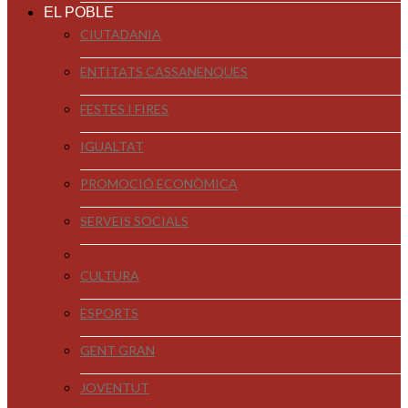
EL POBLE
CIUTADANIA
ENTITATS CASSANENQUES
FESTES I FIRES
IGUALTAT
PROMOCIÓ ECONÒMICA
SERVEIS SOCIALS
CULTURA
ESPORTS
GENT GRAN
JOVENTUT