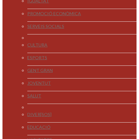
IGUALTAT
PROMOCIÓ ECONÒMICA
SERVEIS SOCIALS
CULTURA
ESPORTS
GENT GRAN
JOVENTUT
SALUT
DIVER[SOS]
EDUCACIÓ