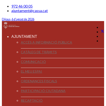
972 46 00 05
ajuntament@cassa.cat
Dijous, 6 d'agost de 2026
AJUNTAMENT
ACCÉS A INFORMACIÓ PÚBLICA
CATÀLEG DE TRÀMITS
COMUNICACIÓ
EL MEU ESPAI
ORDENANCES FISCALS
PARTICIPACIÓ CIUTADANA
RECAPTACIÓ