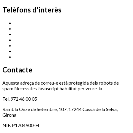
Telèfons d'interès
Cassà Jove
669 166 000
Centre Cultural Sala Galà
972 462 820
Esports (zona esportiva)
972 461 527
Promoció Econòmica
972 462 821
Ràdio Cassà
972 463 777
Serveis Socials
972 460 851
Xaloc
972 900 235
Contacte
Aquesta adreça de correu-e està protegida dels robots de
spam.Necessites Javascript habilitat per veure-la.
Tel. 972 46 00 05
Rambla Onze de Setembre, 107, 17244 Cassà de la Selva,
Girona
NIF. P1704900-H