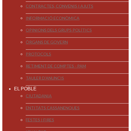
CONTRACTES, CONVENIS I AJUTS
INFORMACIÓ ECONÒMICA
OPINIONS DELS GRUPS POLÍTICS
ÒRGANS DE GOVERN
PROTOCOLS
RETIMENT DE COMPTES - PAM
TAULER D'ANUNCIS
EL POBLE
CIUTADANIA
ENTITATS CASSANENQUES
FESTES I FIRES