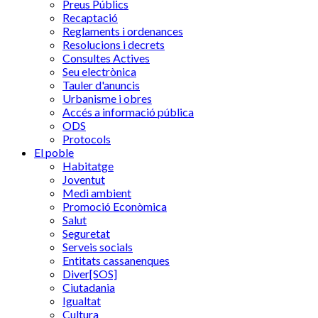
Preus Públics
Recaptació
Reglaments i ordenances
Resolucions i decrets
Consultes Actives
Seu electrònica
Tauler d'anuncis
Urbanisme i obres
Accés a informació pública
ODS
Protocols
El poble
Habitatge
Joventut
Medi ambient
Promoció Econòmica
Salut
Seguretat
Serveis socials
Entitats cassanenques
Diver[SOS]
Ciutadania
Igualtat
Cultura