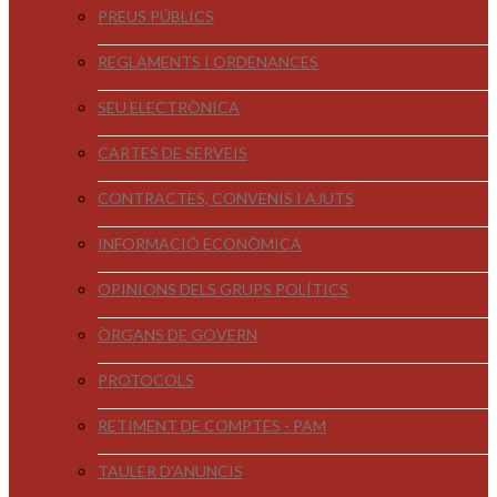
PREUS PÚBLICS
REGLAMENTS I ORDENANCES
SEU ELECTRÒNICA
CARTES DE SERVEIS
CONTRACTES, CONVENIS I AJUTS
INFORMACIÓ ECONÒMICA
OPINIONS DELS GRUPS POLÍTICS
ÒRGANS DE GOVERN
PROTOCOLS
RETIMENT DE COMPTES - PAM
TAULER D'ANUNCIS