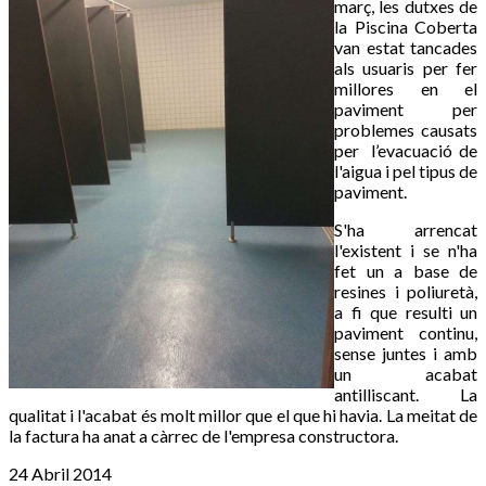
març, les dutxes de
la Piscina Coberta
van estat tancades
als usuaris per fer
millores en el
paviment per
problemes causats
per l’evacuació de
l'aigua i pel tipus de
paviment.
S'ha arrencat
l'existent i se n'ha
fet un a base de
resines i poliuretà,
a fi que resulti un
paviment continu,
sense juntes i amb
un acabat
antilliscant. La
qualitat i l'acabat és molt millor que el que hi havia. La meitat de
la factura ha anat a càrrec de l'empresa constructora.
24 Abril 2014