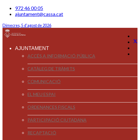
972 46 00 05
ajuntament@cassa.cat
Dimecres, 5 d'agost de 2026
AJUNTAMENT
ACCÉS A INFORMACIÓ PÚBLICA
CATÀLEG DE TRÀMITS
COMUNICACIÓ
EL MEU ESPAI
ORDENANCES FISCALS
PARTICIPACIÓ CIUTADANA
RECAPTACIÓ