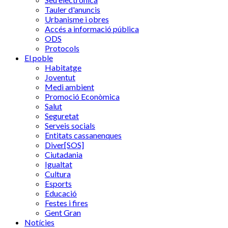
Tauler d'anuncis
Urbanisme i obres
Accés a informació pública
ODS
Protocols
El poble
Habitatge
Joventut
Medi ambient
Promoció Econòmica
Salut
Seguretat
Serveis socials
Entitats cassanenques
Diver[SOS]
Ciutadania
Igualtat
Cultura
Esports
Educació
Festes i fires
Gent Gran
Notícies