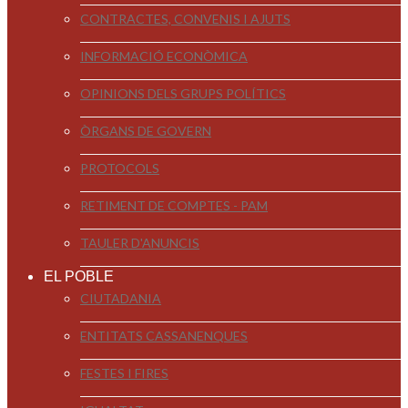
CONTRACTES, CONVENIS I AJUTS
INFORMACIÓ ECONÒMICA
OPINIONS DELS GRUPS POLÍTICS
ÒRGANS DE GOVERN
PROTOCOLS
RETIMENT DE COMPTES - PAM
TAULER D'ANUNCIS
EL POBLE
CIUTADANIA
ENTITATS CASSANENQUES
FESTES I FIRES