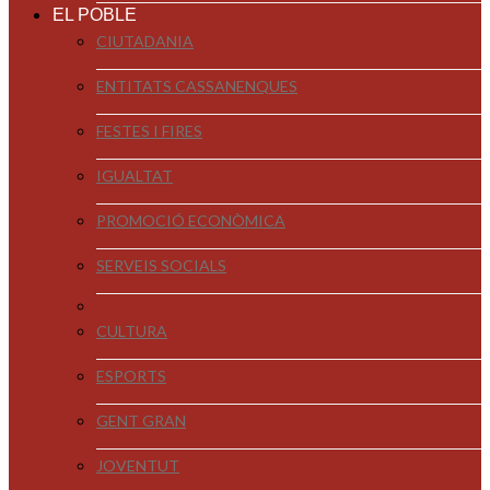
EL POBLE
CIUTADANIA
ENTITATS CASSANENQUES
FESTES I FIRES
IGUALTAT
PROMOCIÓ ECONÒMICA
SERVEIS SOCIALS
CULTURA
ESPORTS
GENT GRAN
JOVENTUT