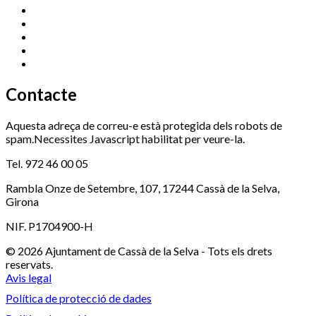
Esports (zona esportiva)
972 461 527
Promoció Econòmica
972 462 821
Ràdio Cassà
972 463 777
Serveis Socials
972 460 851
Xaloc
972 900 235
Contacte
Aquesta adreça de correu-e està protegida dels robots de
spam.Necessites Javascript habilitat per veure-la.
Tel. 972 46 00 05
Rambla Onze de Setembre, 107, 17244 Cassà de la Selva,
Girona
NIF. P1704900-H
© 2026 Ajuntament de Cassà de la Selva - Tots els drets
reservats.
Avis legal
Política de protecció de dades