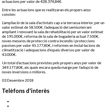
actuacions per valor de 428.374,84€.
Entre les actuacions que es realitzaran els propers anys
consten:
L’ampliació de la sala d’activtats cap a la terrassa interior, per un
valor estimat de 58.500€, l’adequació del semisoterrani
ampliant i renovant la sala de rehabilitació per un valor estimat
de 195.000€, reforma de la sala de bugaderia actual 7.500€,
noves mesures de protecció contra incendis i proteccions
passives per valor 45.177,80€, i reformes en instal·lacions de
climatització i adequacions d’espais diversos per valor de
43.000€.
Un total d’actuacions previstes pels propers anys per valor de
349.177,80€, als quals encara queda marge per l’adopció de
noves inversions o millores.
03 Desembre 2018
Telèfons d'interès
Cassà Jove
669 166 000
Centre Cultural Sala Galà
972 462 820