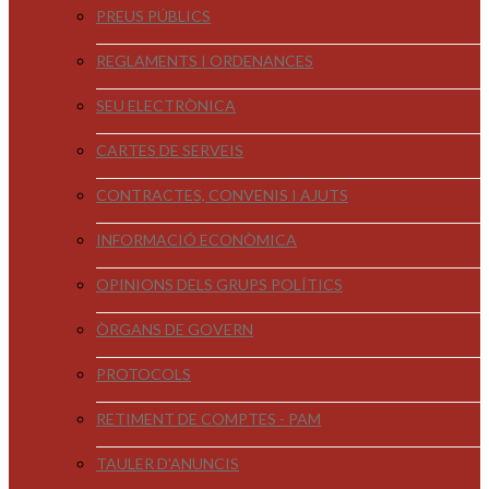
PREUS PÚBLICS
REGLAMENTS I ORDENANCES
SEU ELECTRÒNICA
CARTES DE SERVEIS
CONTRACTES, CONVENIS I AJUTS
INFORMACIÓ ECONÒMICA
OPINIONS DELS GRUPS POLÍTICS
ÒRGANS DE GOVERN
PROTOCOLS
RETIMENT DE COMPTES - PAM
TAULER D'ANUNCIS