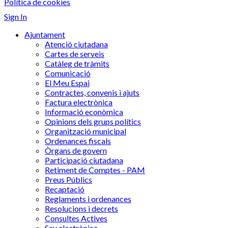
Política de cookies
Sign In
Ajuntament
Atenció ciutadana
Cartes de serveis
Catàleg de tràmits
Comunicació
El Meu Espai
Contractes, convenis i ajuts
Factura electrònica
Informació econòmica
Opinions dels grups polítics
Organització municipal
Ordenances fiscals
Òrgans de govern
Participació ciutadana
Retiment de Comptes - PAM
Preus Públics
Recaptació
Reglaments i ordenances
Resolucions i decrets
Consultes Actives
Seu electrònica