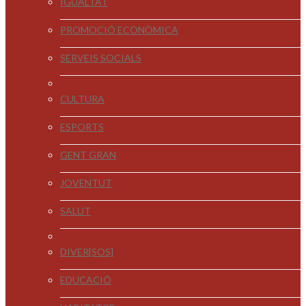
IGUALTAT
PROMOCIÓ ECONÒMICA
SERVEIS SOCIALS
CULTURA
ESPORTS
GENT GRAN
JOVENTUT
SALUT
DIVER[SOS]
EDUCACIÓ