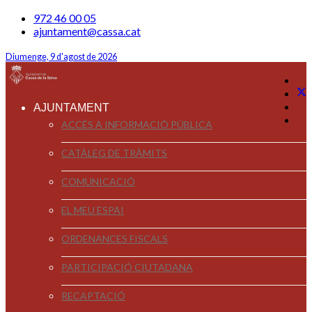
972 46 00 05
ajuntament@cassa.cat
Diumenge, 9 d'agost de 2026
AJUNTAMENT
ACCÉS A INFORMACIÓ PÚBLICA
CATÀLEG DE TRÀMITS
COMUNICACIÓ
EL MEU ESPAI
ORDENANCES FISCALS
PARTICIPACIÓ CIUTADANA
RECAPTACIÓ