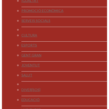
IGUALTAT
PROMOCIÓ ECONÒMICA
SERVEIS SOCIALS
CULTURA
ESPORTS
GENT GRAN
JOVENTUT
SALUT
DIVER[SOS]
EDUCACIÓ