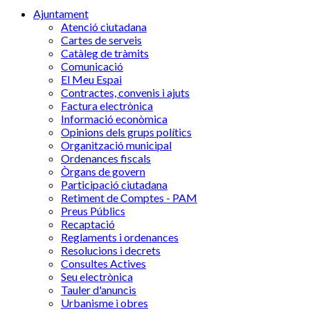
Ajuntament
Atenció ciutadana
Cartes de serveis
Catàleg de tràmits
Comunicació
El Meu Espai
Contractes, convenis i ajuts
Factura electrònica
Informació econòmica
Opinions dels grups polítics
Organització municipal
Ordenances fiscals
Òrgans de govern
Participació ciutadana
Retiment de Comptes - PAM
Preus Públics
Recaptació
Reglaments i ordenances
Resolucions i decrets
Consultes Actives
Seu electrònica
Tauler d'anuncis
Urbanisme i obres