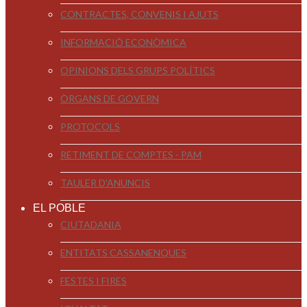
CONTRACTES, CONVENIS I AJUTS
INFORMACIÓ ECONÒMICA
OPINIONS DELS GRUPS POLÍTICS
ÒRGANS DE GOVERN
PROTOCOLS
RETIMENT DE COMPTES - PAM
TAULER D'ANUNCIS
EL POBLE
CIUTADANIA
ENTITATS CASSANENQUES
FESTES I FIRES