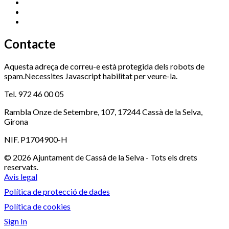
Ràdio Cassà
972 463 777
Serveis Socials
972 460 851
Xaloc
972 900 235
Contacte
Aquesta adreça de correu-e està protegida dels robots de
spam.Necessites Javascript habilitat per veure-la.
Tel. 972 46 00 05
Rambla Onze de Setembre, 107, 17244 Cassà de la Selva,
Girona
NIF. P1704900-H
© 2026 Ajuntament de Cassà de la Selva - Tots els drets
reservats.
Avis legal
Política de protecció de dades
Política de cookies
Sign In