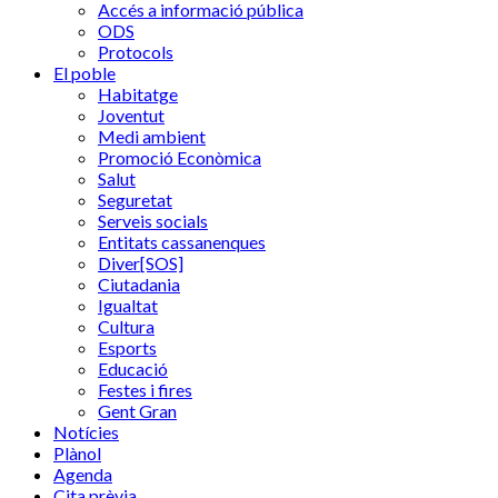
Accés a informació pública
ODS
Protocols
El poble
Habitatge
Joventut
Medi ambient
Promoció Econòmica
Salut
Seguretat
Serveis socials
Entitats cassanenques
Diver[SOS]
Ciutadania
Igualtat
Cultura
Esports
Educació
Festes i fires
Gent Gran
Notícies
Plànol
Agenda
Cita prèvia