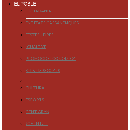
EL POBLE
CIUTADANIA
ENTITATS CASSANENQUES
FESTES I FIRES
IGUALTAT
PROMOCIÓ ECONÒMICA
SERVEIS SOCIALS
CULTURA
ESPORTS
GENT GRAN
JOVENTUT