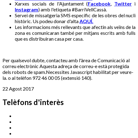
Xarxes socials de l'Ajuntament (
Facebook
,
Twitter
i
Instagram
) amb l'etiqueta #BarriVellCassà.
Servei de missatgeria SMS específic de les obres del nucli
històric. Us podeu donar d'alta
AQUÍ.
Les informacions més rellevants que afectin als veïns de la
zona es comunicaran també per mitjans escrits amb fulls
que es distribuiran casa per casa.
Per qualsevol dubte, contacteu amb l'àrea de Comunicació al
correu electrònic
Aquesta adreça de correu-e està protegida
dels robots de spam.Necessites Javascript habilitat per veure-
la.
o al telèfon 972 46 00 05 (extensió 140).
22 Agost 2017
Telèfons d'interès
Cassà Jove
669 166 000
Centre Cultural Sala Galà
972 462 820
Esports (zona esportiva)
972 461 527
Promoció Econòmica
972 462 821