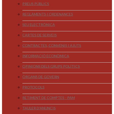
PREUS PÚBLICS
REGLAMENTS I ORDENANCES
SEU ELECTRÒNICA
CARTES DE SERVEIS
CONTRACTES, CONVENIS I AJUTS
INFORMACIÓ ECONÒMICA
OPINIONS DELS GRUPS POLÍTICS
ÒRGANS DE GOVERN
PROTOCOLS
RETIMENT DE COMPTES - PAM
TAULER D'ANUNCIS