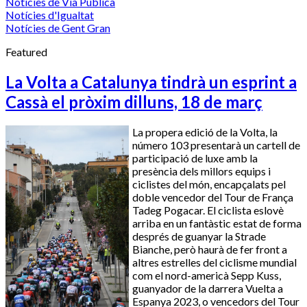
Notícies de Via Pública
Notícies d'Igualtat
Notícies de Gent Gran
Featured
La Volta a Catalunya tindrà un esprint a
Cassà el pròxim dilluns, 18 de març
La propera edició de la Volta, la
número 103 presentarà un cartell de
participació de luxe amb la
presència dels millors equips i
ciclistes del món, encapçalats pel
doble vencedor del Tour de França
Tadeg Pogacar. El ciclista eslovè
arriba en un fantàstic estat de forma
després de guanyar la Strade
Bianche, però haurà de fer front a
altres estrelles del ciclisme mundial
com el nord-americà Sepp Kuss,
guanyador de la darrera Vuelta a
Espanya 2023, o vencedors del Tour