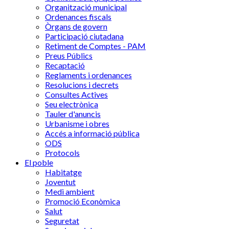
Organització municipal
Ordenances fiscals
Òrgans de govern
Participació ciutadana
Retiment de Comptes - PAM
Preus Públics
Recaptació
Reglaments i ordenances
Resolucions i decrets
Consultes Actives
Seu electrònica
Tauler d'anuncis
Urbanisme i obres
Accés a informació pública
ODS
Protocols
El poble
Habitatge
Joventut
Medi ambient
Promoció Econòmica
Salut
Seguretat