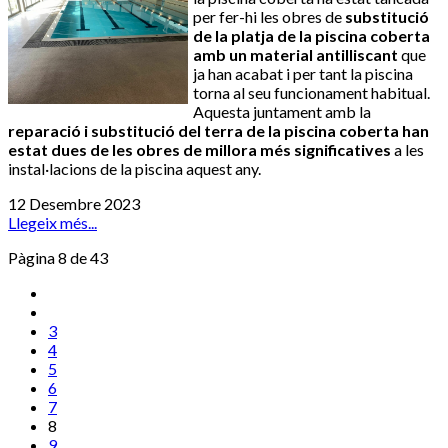
per fer-hi les obres de
substitució
de la platja de la piscina coberta
amb un material antilliscant
que
ja han acabat i per tant la piscina
torna al seu funcionament habitual.
Aquesta juntament amb la
reparació i substitució del terra de la piscina coberta han
estat dues de les obres de millora més significatives
a les
instal·lacions de la piscina aquest any.
12 Desembre 2023
Llegeix més...
Pàgina 8 de 43
3
4
5
6
7
8
9