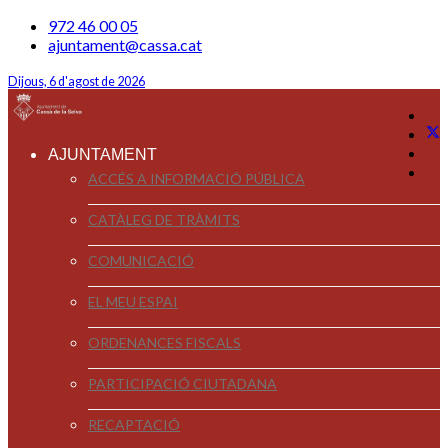
972 46 00 05
ajuntament@cassa.cat
Dijous, 6 d'agost de 2026
AJUNTAMENT
ACCÉS A INFORMACIÓ PÚBLICA
CATÀLEG DE TRÀMITS
COMUNICACIÓ
EL MEU ESPAI
ORDENANCES FISCALS
PARTICIPACIÓ CIUTADANA
RECAPTACIÓ