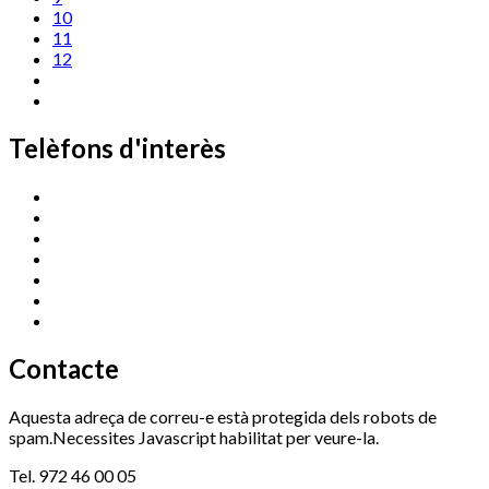
10
11
12
Telèfons d'interès
Cassà Jove
669 166 000
Centre Cultural Sala Galà
972 462 820
Esports (zona esportiva)
972 461 527
Promoció Econòmica
972 462 821
Ràdio Cassà
972 463 777
Serveis Socials
972 460 851
Xaloc
972 900 235
Contacte
Aquesta adreça de correu-e està protegida dels robots de
spam.Necessites Javascript habilitat per veure-la.
Tel. 972 46 00 05