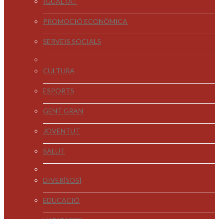
IGUALTAT
PROMOCIÓ ECONÒMICA
SERVEIS SOCIALS
CULTURA
ESPORTS
GENT GRAN
JOVENTUT
SALUT
DIVER[SOS]
EDUCACIÓ