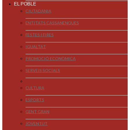
EL POBLE
CIUTADANIA
ENTITATS CASSANENQUES
FESTES I FIRES
IGUALTAT
PROMOCIÓ ECONÒMICA
SERVEIS SOCIALS
CULTURA
ESPORTS
GENT GRAN
JOVENTUT