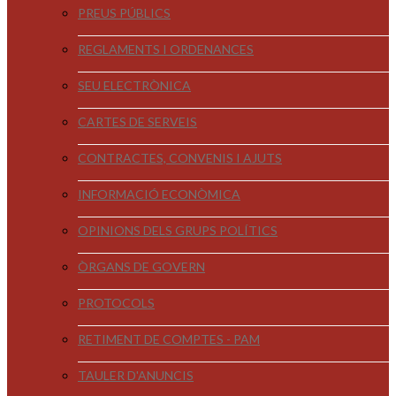
PREUS PÚBLICS
REGLAMENTS I ORDENANCES
SEU ELECTRÒNICA
CARTES DE SERVEIS
CONTRACTES, CONVENIS I AJUTS
INFORMACIÓ ECONÒMICA
OPINIONS DELS GRUPS POLÍTICS
ÒRGANS DE GOVERN
PROTOCOLS
RETIMENT DE COMPTES - PAM
TAULER D'ANUNCIS