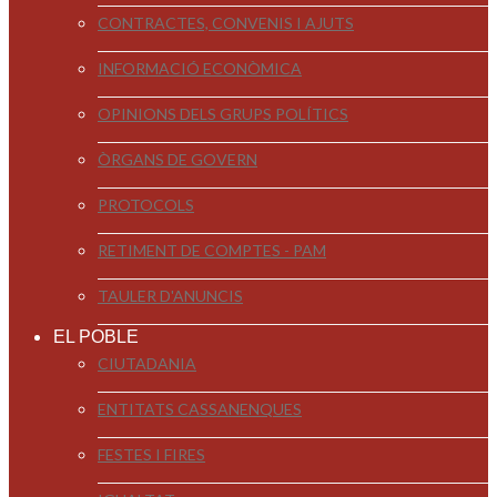
CONTRACTES, CONVENIS I AJUTS
INFORMACIÓ ECONÒMICA
OPINIONS DELS GRUPS POLÍTICS
ÒRGANS DE GOVERN
PROTOCOLS
RETIMENT DE COMPTES - PAM
TAULER D'ANUNCIS
EL POBLE
CIUTADANIA
ENTITATS CASSANENQUES
FESTES I FIRES