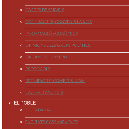
CARTES DE SERVEIS
CONTRACTES, CONVENIS I AJUTS
INFORMACIÓ ECONÒMICA
OPINIONS DELS GRUPS POLÍTICS
ÒRGANS DE GOVERN
PROTOCOLS
RETIMENT DE COMPTES - PAM
TAULER D'ANUNCIS
EL POBLE
CIUTADANIA
ENTITATS CASSANENQUES