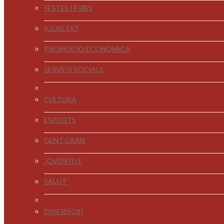
FESTES I FIRES
IGUALTAT
PROMOCIÓ ECONÒMICA
SERVEIS SOCIALS
CULTURA
ESPORTS
GENT GRAN
JOVENTUT
SALUT
DIVER[SOS]