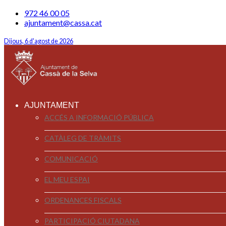
972 46 00 05
ajuntament@cassa.cat
Dijous, 6 d'agost de 2026
AJUNTAMENT
ACCÉS A INFORMACIÓ PÚBLICA
CATÀLEG DE TRÀMITS
COMUNICACIÓ
EL MEU ESPAI
ORDENANCES FISCALS
PARTICIPACIÓ CIUTADANA