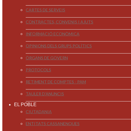
CARTES DE SERVEIS
CONTRACTES, CONVENIS I AJUTS
INFORMACIÓ ECONÒMICA
OPINIONS DELS GRUPS POLÍTICS
ÒRGANS DE GOVERN
PROTOCOLS
RETIMENT DE COMPTES - PAM
TAULER D'ANUNCIS
EL POBLE
CIUTADANIA
ENTITATS CASSANENQUES