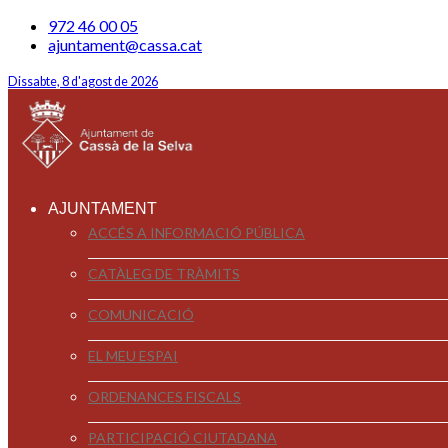
972 46 00 05
ajuntament@cassa.cat
Dissabte, 8 d'agost de 2026
AJUNTAMENT
ACCÉS A INFORMACIÓ PÚBLICA
CATÀLEG DE TRÀMITS
COMUNICACIÓ
EL MEU ESPAI
ORDENANCES FISCALS
PARTICIPACIÓ CIUTADANA