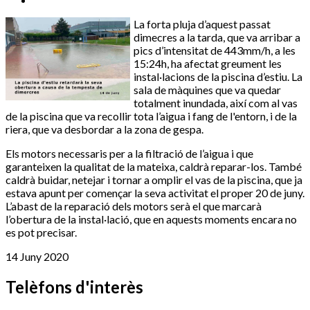
La forta pluja d’aquest passat
dimecres a la tarda, que va arribar a
pics d’intensitat de 443mm/h, a les
15:24h, ha afectat greument les
instal·lacions de la piscina d’estiu. La
sala de màquines que va quedar
totalment inundada, així com al vas
de la piscina que va recollir tota l’aigua i fang de l'entorn, i de la
riera, que va desbordar a la zona de gespa.
Els motors necessaris per a la filtració de l’aigua i que
garanteixen la qualitat de la mateixa, caldrà reparar-los. També
caldrà buidar, netejar i tornar a omplir el vas de la piscina, que ja
estava apunt per començar la seva activitat el proper 20 de juny.
L’abast de la reparació dels motors serà el que marcarà
l’obertura de la instal·lació, que en aquests moments encara no
es pot precisar.
14 Juny 2020
Telèfons d'interès