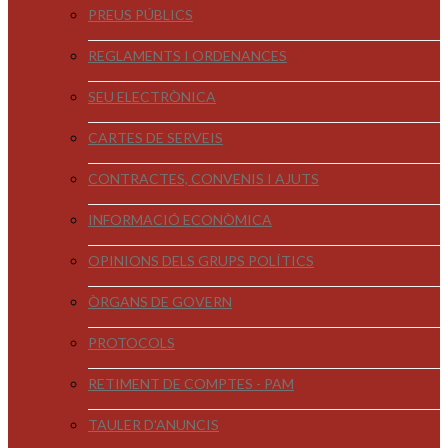
PREUS PÚBLICS
REGLAMENTS I ORDENANCES
SEU ELECTRÒNICA
CARTES DE SERVEIS
CONTRACTES, CONVENIS I AJUTS
INFORMACIÓ ECONÒMICA
OPINIONS DELS GRUPS POLÍTICS
ÒRGANS DE GOVERN
PROTOCOLS
RETIMENT DE COMPTES - PAM
TAULER D'ANUNCIS