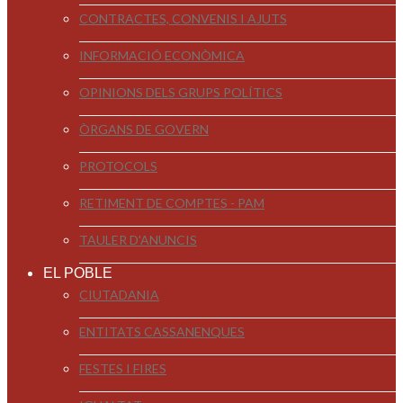
CONTRACTES, CONVENIS I AJUTS
INFORMACIÓ ECONÒMICA
OPINIONS DELS GRUPS POLÍTICS
ÒRGANS DE GOVERN
PROTOCOLS
RETIMENT DE COMPTES - PAM
TAULER D'ANUNCIS
EL POBLE
CIUTADANIA
ENTITATS CASSANENQUES
FESTES I FIRES