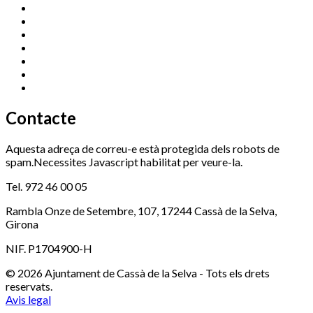
Cassà Jove
669 166 000
Centre Cultural Sala Galà
972 462 820
Esports (zona esportiva)
972 461 527
Promoció Econòmica
972 462 821
Ràdio Cassà
972 463 777
Serveis Socials
972 460 851
Xaloc
972 900 235
Contacte
Aquesta adreça de correu-e està protegida dels robots de
spam.Necessites Javascript habilitat per veure-la.
Tel. 972 46 00 05
Rambla Onze de Setembre, 107, 17244 Cassà de la Selva,
Girona
NIF. P1704900-H
© 2026 Ajuntament de Cassà de la Selva - Tots els drets
reservats.
Avis legal