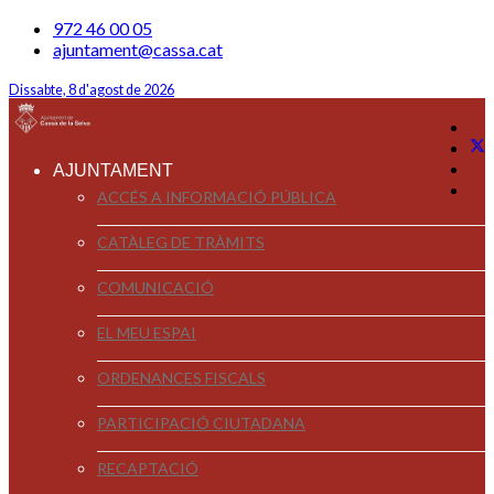
972 46 00 05
ajuntament@cassa.cat
Dissabte, 8 d'agost de 2026
AJUNTAMENT
ACCÉS A INFORMACIÓ PÚBLICA
CATÀLEG DE TRÀMITS
COMUNICACIÓ
EL MEU ESPAI
ORDENANCES FISCALS
PARTICIPACIÓ CIUTADANA
RECAPTACIÓ