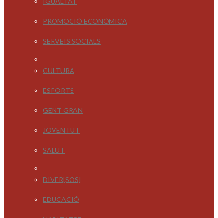
IGUALTAT
PROMOCIÓ ECONÒMICA
SERVEIS SOCIALS
CULTURA
ESPORTS
GENT GRAN
JOVENTUT
SALUT
DIVER[SOS]
EDUCACIÓ