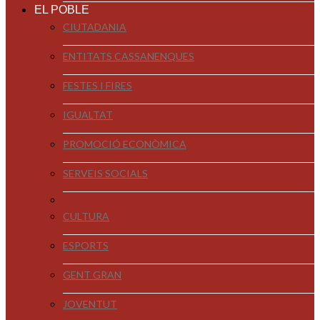
EL POBLE
CIUTADANIA
ENTITATS CASSANENQUES
FESTES I FIRES
IGUALTAT
PROMOCIÓ ECONÒMICA
SERVEIS SOCIALS
CULTURA
ESPORTS
GENT GRAN
JOVENTUT