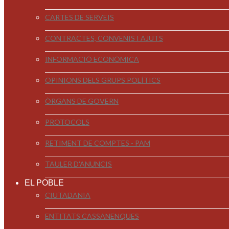
CARTES DE SERVEIS
CONTRACTES, CONVENIS I AJUTS
INFORMACIÓ ECONÒMICA
OPINIONS DELS GRUPS POLÍTICS
ÒRGANS DE GOVERN
PROTOCOLS
RETIMENT DE COMPTES - PAM
TAULER D'ANUNCIS
EL POBLE
CIUTADANIA
ENTITATS CASSANENQUES