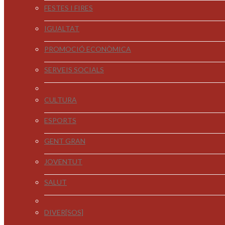
FESTES I FIRES
IGUALTAT
PROMOCIÓ ECONÒMICA
SERVEIS SOCIALS
CULTURA
ESPORTS
GENT GRAN
JOVENTUT
SALUT
DIVER[SOS]