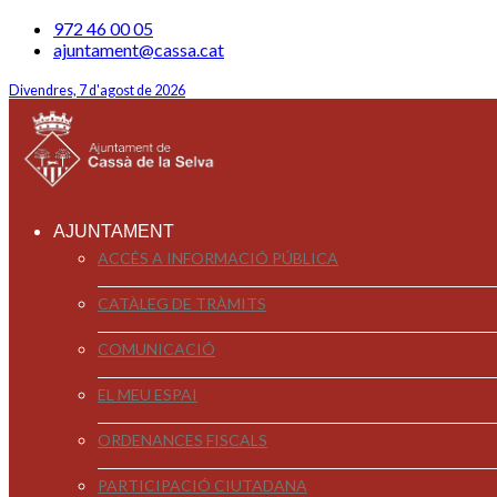
972 46 00 05
ajuntament@cassa.cat
Divendres, 7 d'agost de 2026
AJUNTAMENT
ACCÉS A INFORMACIÓ PÚBLICA
CATÀLEG DE TRÀMITS
COMUNICACIÓ
EL MEU ESPAI
ORDENANCES FISCALS
PARTICIPACIÓ CIUTADANA