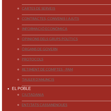
CARTES DE SERVEIS
CONTRACTES, CONVENIS I AJUTS
INFORMACIÓ ECONÒMICA
OPINIONS DELS GRUPS POLÍTICS
ÒRGANS DE GOVERN
PROTOCOLS
RETIMENT DE COMPTES - PAM
TAULER D'ANUNCIS
EL POBLE
CIUTADANIA
ENTITATS CASSANENQUES