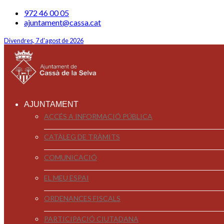
972 46 00 05
ajuntament@cassa.cat
Divendres, 7 d'agost de 2026
AJUNTAMENT
ACCÉS A INFORMACIÓ PÚBLICA
CATÀLEG DE TRÀMITS
COMUNICACIÓ
EL MEU ESPAI
ORDENANCES FISCALS
PARTICIPACIÓ CIUTADANA