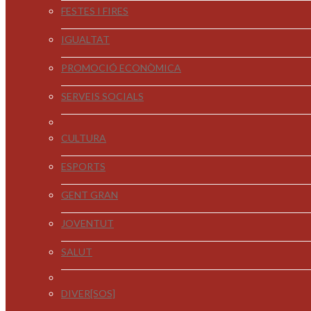
FESTES I FIRES
IGUALTAT
PROMOCIÓ ECONÒMICA
SERVEIS SOCIALS
CULTURA
ESPORTS
GENT GRAN
JOVENTUT
SALUT
DIVER[SOS]