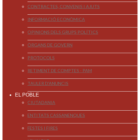
CONTRACTES, CONVENIS I AJUTS
INFORMACIÓ ECONÒMICA
OPINIONS DELS GRUPS POLÍTICS
ÒRGANS DE GOVERN
PROTOCOLS
RETIMENT DE COMPTES - PAM
TAULER D'ANUNCIS
EL POBLE
CIUTADANIA
ENTITATS CASSANENQUES
FESTES I FIRES