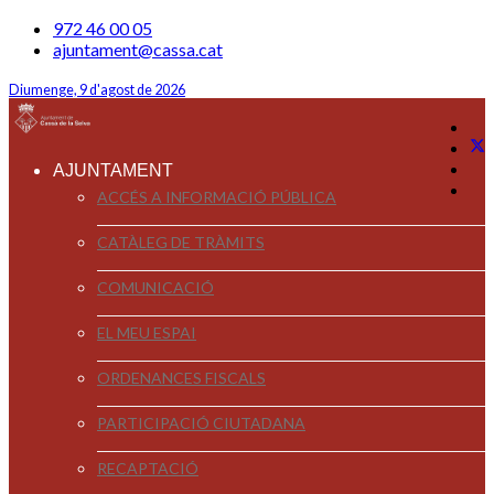
972 46 00 05
ajuntament@cassa.cat
Diumenge, 9 d'agost de 2026
AJUNTAMENT
ACCÉS A INFORMACIÓ PÚBLICA
CATÀLEG DE TRÀMITS
COMUNICACIÓ
EL MEU ESPAI
ORDENANCES FISCALS
PARTICIPACIÓ CIUTADANA
RECAPTACIÓ