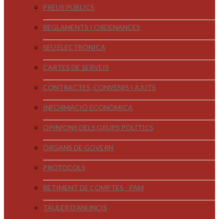
PREUS PÚBLICS
REGLAMENTS I ORDENANCES
SEU ELECTRÒNICA
CARTES DE SERVEIS
CONTRACTES, CONVENIS I AJUTS
INFORMACIÓ ECONÒMICA
OPINIONS DELS GRUPS POLÍTICS
ÒRGANS DE GOVERN
PROTOCOLS
RETIMENT DE COMPTES - PAM
TAULER D'ANUNCIS