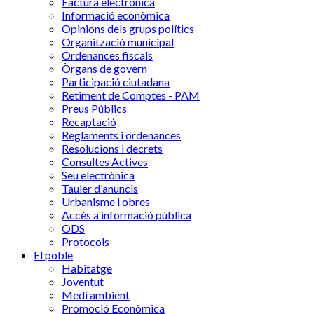
Factura electrònica
Informació econòmica
Opinions dels grups polítics
Organització municipal
Ordenances fiscals
Òrgans de govern
Participació ciutadana
Retiment de Comptes - PAM
Preus Públics
Recaptació
Reglaments i ordenances
Resolucions i decrets
Consultes Actives
Seu electrònica
Tauler d'anuncis
Urbanisme i obres
Accés a informació pública
ODS
Protocols
El poble
Habitatge
Joventut
Medi ambient
Promoció Econòmica