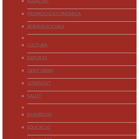
IGUALTAT
PROMOCIÓ ECONÒMICA
SERVEIS SOCIALS
CULTURA
ESPORTS
GENT GRAN
JOVENTUT
SALUT
DIVER[SOS]
EDUCACIÓ