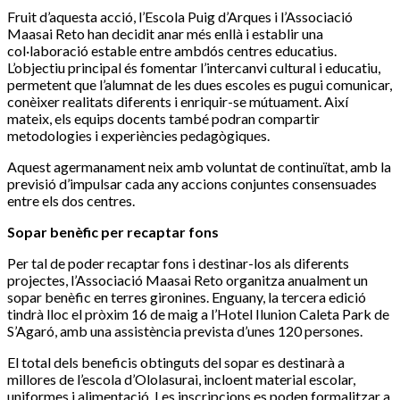
Fruit d’aquesta acció, l’Escola Puig d’Arques i l’Associació
Maasai Reto han decidit anar més enllà i establir una
col·laboració estable entre ambdós centres educatius.
L’objectiu principal és fomentar l’intercanvi cultural i educatiu,
permetent que l’alumnat de les dues escoles es pugui comunicar,
conèixer realitats diferents i enriquir-se mútuament. Així
mateix, els equips docents també podran compartir
metodologies i experiències pedagògiques.
Aquest agermanament neix amb voluntat de continuïtat, amb la
previsió d’impulsar cada any accions conjuntes consensuades
entre els dos centres.
Sopar benèfic per recaptar fons
Per tal de poder recaptar fons i destinar-los als diferents
projectes, l’Associació Maasai Reto organitza anualment un
sopar benèfic en terres gironines. Enguany, la tercera edició
tindrà lloc el pròxim 16 de maig a l’Hotel Ilunion Caleta Park de
S’Agaró, amb una assistència prevista d’unes 120 persones.
El total dels beneficis obtinguts del sopar es destinarà a
millores de l’escola d’Ololasurai, incloent material escolar,
uniformes i alimentació. Les inscripcions es poden formalitzar a