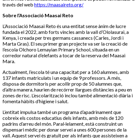
través del web
https://maasaireto.org/
Sobre l’Associació Maasai Reto
L’Associació Maasai Reto és una entitat sense ànim de lucre
fundada el 2022, amb forts vincles amb la vall d’Ololasurai, a
Kenya, i creada per tres germans cassanecs (Carles, Jordi i
Marta Gras). El seu primer gran projecte va ser la creació de
l’escola Olchoro Lemayian Primary School, situada en un
corredor natural d’elefants a tocar de la reserva del Maasai
Mara.
Actualment, l’escola té una capacitat per a 160 alumnes, amb
137 infants matriculats i un equip de 9 professors. A més,
disposa de dormitoris per acollir prop de 50 alumnes que,
d’altra manera, haurien de recórrer llargues distàncies a peu en
zones de risc. L’escolarització inclou també alimentació diària i
fomenta hàbits d’higiene i salut.
L’entitat impulsa també un programa d’apadrinament que
cobreix els costos educatius dels infants, amb més de 120
padrins d’arreu del món. Paral·lelament, està construint un
dispensari mèdic per donar servei a unes 600 persones de la
vall. Aquest servei és gratuït per als infants que assisteixen a