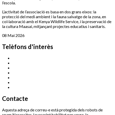
l’escola.
L’activitat de l’associació es basa en dos grans eixos: la
protecció del medi ambient i la fauna salvatge de la zona, en
col·laboració amb el Kenya Wildlife Service, i la preservació de
la cultura Maasai, mitjançant projectes educatius i sanitaris.
08 Mai 2026
Telèfons d'interès
Cassà Jove
669 166 000
Centre Cultural Sala Galà
972 462 820
Esports (zona esportiva)
972 461 527
Promoció Econòmica
972 462 821
Ràdio Cassà
972 463 777
Serveis Socials
972 460 851
Xaloc
972 900 235
Contacte
Aquesta adreça de correu-e està protegida dels robots de
spam.Necessites Javascript habilitat per veure-la.