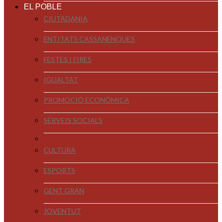
EL POBLE
CIUTADANIA
ENTITATS CASSANENQUES
FESTES I FIRES
IGUALTAT
PROMOCIÓ ECONÒMICA
SERVEIS SOCIALS
CULTURA
ESPORTS
GENT GRAN
JOVENTUT