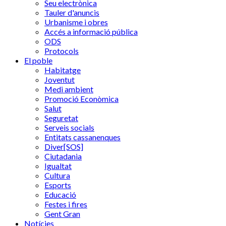
Seu electrònica
Tauler d'anuncis
Urbanisme i obres
Accés a informació pública
ODS
Protocols
El poble
Habitatge
Joventut
Medi ambient
Promoció Econòmica
Salut
Seguretat
Serveis socials
Entitats cassanenques
Diver[SOS]
Ciutadania
Igualtat
Cultura
Esports
Educació
Festes i fires
Gent Gran
Notícies