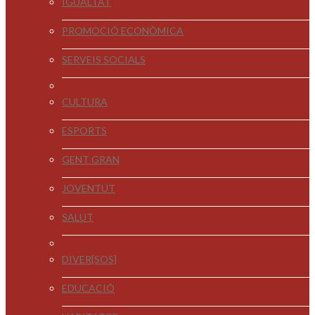
IGUALTAT
PROMOCIÓ ECONÒMICA
SERVEIS SOCIALS
CULTURA
ESPORTS
GENT GRAN
JOVENTUT
SALUT
DIVER[SOS]
EDUCACIÓ