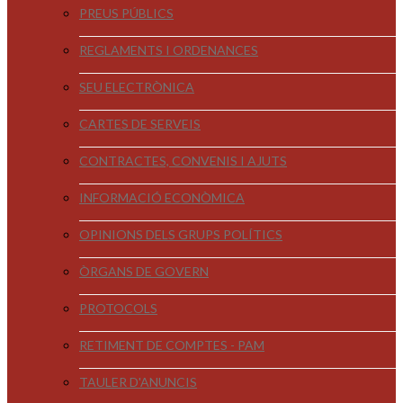
PREUS PÚBLICS
REGLAMENTS I ORDENANCES
SEU ELECTRÒNICA
CARTES DE SERVEIS
CONTRACTES, CONVENIS I AJUTS
INFORMACIÓ ECONÒMICA
OPINIONS DELS GRUPS POLÍTICS
ÒRGANS DE GOVERN
PROTOCOLS
RETIMENT DE COMPTES - PAM
TAULER D'ANUNCIS