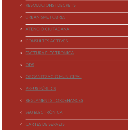
RESOLUCIONS I DECRETS
URBANISME I OBRES
ATENCIÓ CIUTADANA
CONSULTES ACTIVES
FACTURA ELECTRÒNICA
ODS
ORGANITZACIÓ MUNICIPAL
PREUS PÚBLICS
REGLAMENTS I ORDENANCES
SEU ELECTRÒNICA
CARTES DE SERVEIS