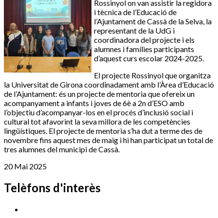
Rossinyol on van assistir la regidora
i tècnica de l’Educació de
l’Ajuntament de Cassà de la Selva, la
representant de la UdG i
coordinadora del projecte i els
alumnes i famílies participants
d’aquest curs escolar 2024-2025.
El projecte Rossinyol que organitza
la Universitat de Girona coordinadament amb l’Àrea d’Educació
de l’Ajuntament: és un projecte de mentoria que ofereix un
acompanyament a infants i joves de 6è a 2n d’ESO amb
l’objectiu d’acompanyar-los en el procés d’inclusió social i
cultural tot afavorint la seva millora de les competències
lingüístiques. El projecte de mentoria s’ha dut a terme des de
novembre fins aquest mes de maig i hi han participat un total de
tres alumnes del municipi de Cassà.
20 Mai 2025
Telèfons d'interès
Cassà Jove
669 166 000