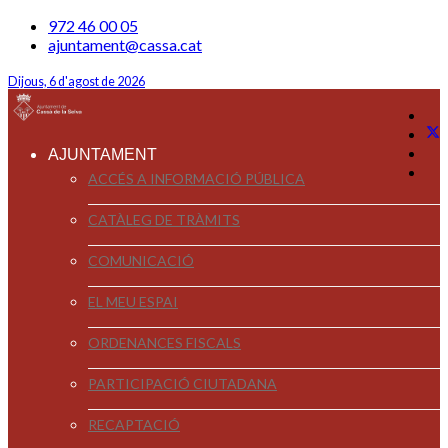
972 46 00 05
ajuntament@cassa.cat
Dijous, 6 d'agost de 2026
AJUNTAMENT
ACCÉS A INFORMACIÓ PÚBLICA
CATÀLEG DE TRÀMITS
COMUNICACIÓ
EL MEU ESPAI
ORDENANCES FISCALS
PARTICIPACIÓ CIUTADANA
RECAPTACIÓ