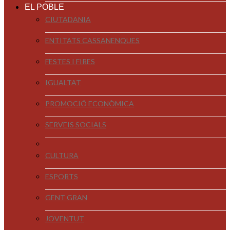
EL POBLE
CIUTADANIA
ENTITATS CASSANENQUES
FESTES I FIRES
IGUALTAT
PROMOCIÓ ECONÒMICA
SERVEIS SOCIALS
CULTURA
ESPORTS
GENT GRAN
JOVENTUT