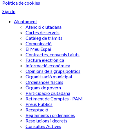
Política de cookies
Sign In
Ajuntament
Atenció ciutadana
Cartes de serveis
Catàleg de tràmits
Comunicació
El Meu Espai
Contractes, convenis i ajuts
Factura electrònica
Informació econòmica
Opinions dels grups polítics
Organització municipal
Ordenances fiscals
Òrgans de govern
Participació ciutadana
Retiment de Comptes - PAM
Preus Públics
Recaptació
Reglaments i ordenances
Resolucions i decrets
Consultes Actives