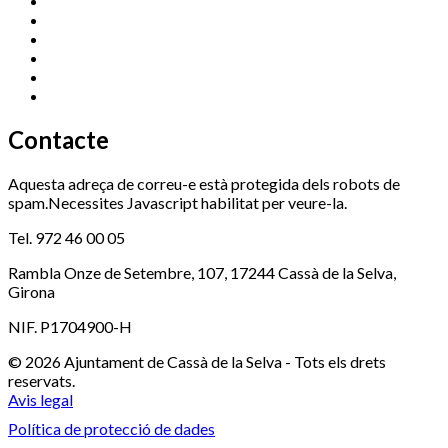
Centre Cultural Sala Galà
972 462 820
Esports (zona esportiva)
972 461 527
Promoció Econòmica
972 462 821
Ràdio Cassà
972 463 777
Serveis Socials
972 460 851
Xaloc
972 900 235
Contacte
Aquesta adreça de correu-e està protegida dels robots de
spam.Necessites Javascript habilitat per veure-la.
Tel. 972 46 00 05
Rambla Onze de Setembre, 107, 17244 Cassà de la Selva,
Girona
NIF. P1704900-H
© 2026 Ajuntament de Cassà de la Selva - Tots els drets
reservats.
Avis legal
Política de protecció de dades