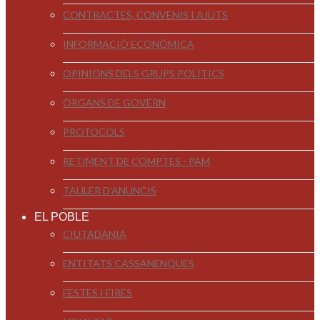
CONTRACTES, CONVENIS I AJUTS
INFORMACIÓ ECONÒMICA
OPINIONS DELS GRUPS POLÍTICS
ÒRGANS DE GOVERN
PROTOCOLS
RETIMENT DE COMPTES - PAM
TAULER D'ANUNCIS
EL POBLE
CIUTADANIA
ENTITATS CASSANENQUES
FESTES I FIRES