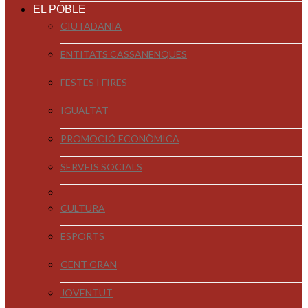
EL POBLE
CIUTADANIA
ENTITATS CASSANENQUES
FESTES I FIRES
IGUALTAT
PROMOCIÓ ECONÒMICA
SERVEIS SOCIALS
CULTURA
ESPORTS
GENT GRAN
JOVENTUT