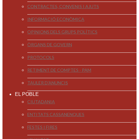
CONTRACTES, CONVENIS I AJUTS
INFORMACIÓ ECONÒMICA
OPINIONS DELS GRUPS POLÍTICS
ÒRGANS DE GOVERN
PROTOCOLS
RETIMENT DE COMPTES - PAM
TAULER D'ANUNCIS
EL POBLE
CIUTADANIA
ENTITATS CASSANENQUES
FESTES I FIRES