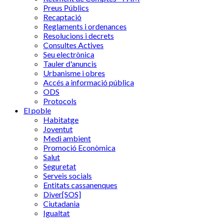
Preus Públics
Recaptació
Reglaments i ordenances
Resolucions i decrets
Consultes Actives
Seu electrònica
Tauler d'anuncis
Urbanisme i obres
Accés a informació pública
ODS
Protocols
El poble
Habitatge
Joventut
Medi ambient
Promoció Econòmica
Salut
Seguretat
Serveis socials
Entitats cassanenques
Diver[SOS]
Ciutadania
Igualtat