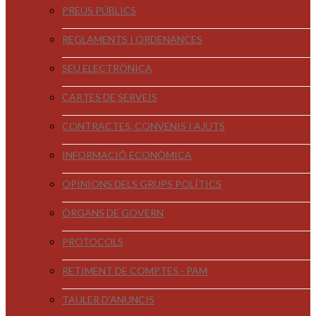
PREUS PÚBLICS
REGLAMENTS I ORDENANCES
SEU ELECTRÒNICA
CARTES DE SERVEIS
CONTRACTES, CONVENIS I AJUTS
INFORMACIÓ ECONÒMICA
OPINIONS DELS GRUPS POLÍTICS
ÒRGANS DE GOVERN
PROTOCOLS
RETIMENT DE COMPTES - PAM
TAULER D'ANUNCIS