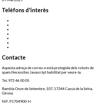
Telèfons d'interès
Cassà Jove
669 166 000
Centre Cultural Sala Galà
972 462 820
Esports (zona esportiva)
972 461 527
Promoció Econòmica
972 462 821
Ràdio Cassà
972 463 777
Serveis Socials
972 460 851
Xaloc
972 900 235
Contacte
Aquesta adreça de correu-e està protegida dels robots de
spam.Necessites Javascript habilitat per veure-la.
Tel. 972 46 00 05
Rambla Onze de Setembre, 107, 17244 Cassà de la Selva,
Girona
NIF. P1704900-H