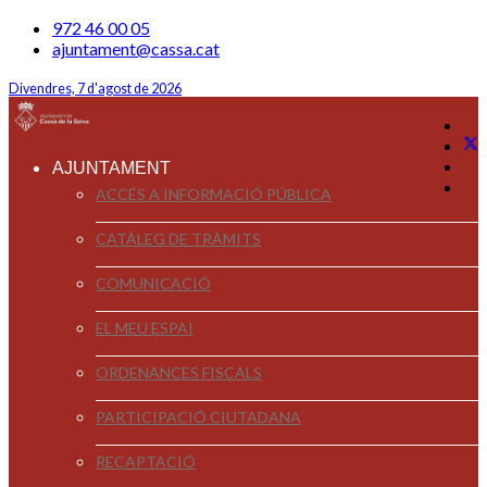
972 46 00 05
ajuntament@cassa.cat
Divendres, 7 d'agost de 2026
AJUNTAMENT
ACCÉS A INFORMACIÓ PÚBLICA
CATÀLEG DE TRÀMITS
COMUNICACIÓ
EL MEU ESPAI
ORDENANCES FISCALS
PARTICIPACIÓ CIUTADANA
RECAPTACIÓ