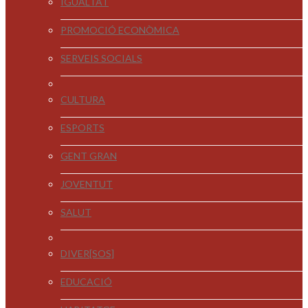
IGUALTAT
PROMOCIÓ ECONÒMICA
SERVEIS SOCIALS
CULTURA
ESPORTS
GENT GRAN
JOVENTUT
SALUT
DIVER[SOS]
EDUCACIÓ