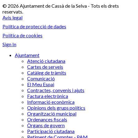
© 2026 Ajuntament de Cassà de la Selva - Tots els drets
reservats.
Avis legal
Política de protecció de dades
Política de cookies
Sign In
Ajuntament
Atenció ciutadana
Cartes de serveis
Catàleg de tràmits
Comunicació
El Meu Espai
Contractes, convenis i ajuts
Factura electrònica
Informació econòmica
Opinions dels grups polítics
Organització municipal
Ordenances fiscals
Òrgans de govern
Participació ciutadana
Retiment de Comptes - PAM