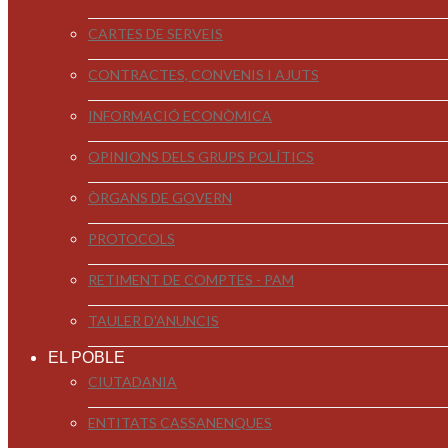
CARTES DE SERVEIS
CONTRACTES, CONVENIS I AJUTS
INFORMACIÓ ECONÒMICA
OPINIONS DELS GRUPS POLÍTICS
ÒRGANS DE GOVERN
PROTOCOLS
RETIMENT DE COMPTES - PAM
TAULER D'ANUNCIS
EL POBLE
CIUTADANIA
ENTITATS CASSANENQUES