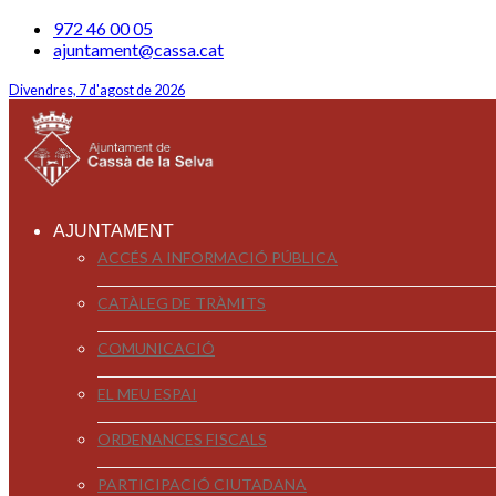
972 46 00 05
ajuntament@cassa.cat
Divendres, 7 d'agost de 2026
AJUNTAMENT
ACCÉS A INFORMACIÓ PÚBLICA
CATÀLEG DE TRÀMITS
COMUNICACIÓ
EL MEU ESPAI
ORDENANCES FISCALS
PARTICIPACIÓ CIUTADANA